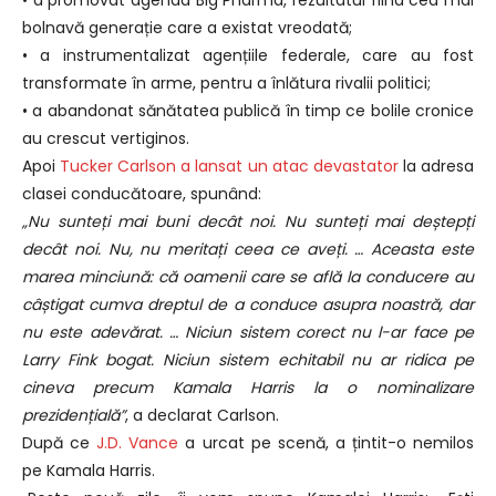
bolnavă generație care a existat vreodată;
• a instrumentalizat agențiile federale, care au fost
transformate în arme, pentru a înlătura rivalii politici;
• a abandonat sănătatea publică în timp ce bolile cronice
au crescut vertiginos.
Apoi
Tucker Carlson a lansat un atac devastator
la adresa
clasei conducătoare, spunând:
„Nu sunteți mai buni decât noi. Nu sunteți mai deștepți
decât noi. Nu, nu meritați ceea ce aveți. … Aceasta este
marea minciună: că oamenii care se află la conducere au
câștigat cumva dreptul de a conduce asupra noastră, dar
nu este adevărat. … Niciun sistem corect nu l-ar face pe
Larry Fink bogat. Niciun sistem echitabil nu ar ridica pe
cineva precum Kamala Harris la o nominalizare
prezidențială”
, a declarat Carlson.
După ce
J.D. Vance
a urcat pe scenă, a țintit-o nemilos
pe Kamala Harris.