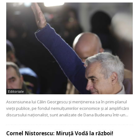
Editoriale
Ascensiunea lui Călin Georgescu și menținerea sa în prim-planul
vieții publice, pe fondul nemulțumirilor economice și al amplificării
discursului naționalist, sunt analizate de Dana Budeanu într-un...
Cornel Nistorescu: Miruță Vodă la război!