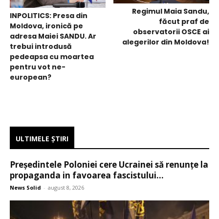
Regimul Maia Sandu,
INPOLITICS: Presa din
făcut praf de
Moldova, ironică pe
observatorii OSCE ai
adresa Maiei SANDU. Ar
alegerilor din Moldova!
trebui introdusă
pedeapsa cu moartea
pentru vot ne-
european?
ULTIMELE ŞTIRI
Președintele Poloniei cere Ucrainei să renunțe la
propaganda in favoarea fascistului...
News Solid
-
august 8, 2026