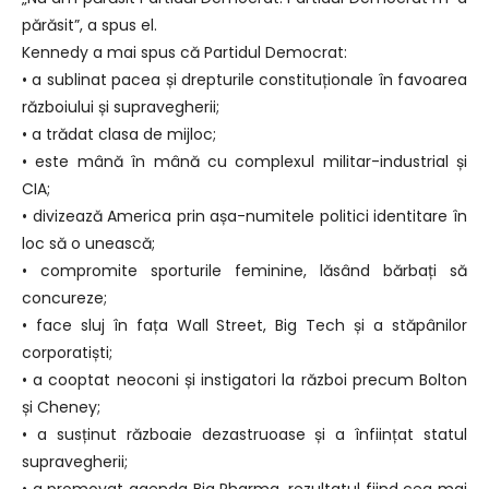
părăsit”, a spus el.
Kennedy a mai spus că Partidul Democrat:
• a sublinat pacea și drepturile constituționale în favoarea
războiului și supravegherii;
• a trădat clasa de mijloc;
• este mână în mână cu complexul militar-industrial și
CIA;
• divizează America prin așa-numitele politici identitare în
loc să o unească;
• compromite sporturile feminine, lăsând bărbați să
concureze;
• face sluj în fața Wall Street, Big Tech și a stăpânilor
corporatiști;
• a cooptat neoconi și instigatori la război precum Bolton
și Cheney;
• a susținut războaie dezastruoase și a înființat statul
supravegherii;
• a promovat agenda Big Pharma, rezultatul fiind cea mai