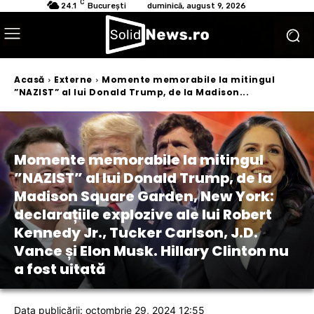
C
24.1
București
duminică, august 9, 2026
Acasă
Externe
Momente memorabile la mitingul
”NAZIST” al lui Donald Trump, de la Madison...
Momente memorabile la mitingul
”NAZIST” al lui Donald Trump, de la
Madison Square Garden, New York:
declarațiile explozive ale lui Robert
Kennedy Jr., Tucker Carlson, J.D.
Vance și Elon Musk. Hillary Clinton nu
a fost uitată
Data publicării: octombrie 29, 2024 12:55