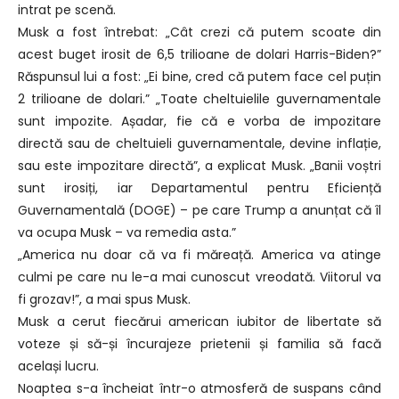
intrat pe scenă.
Musk a fost întrebat: „Cât crezi că putem scoate din
acest buget irosit de 6,5 trilioane de dolari Harris-Biden?”
Răspunsul lui a fost: „Ei bine, cred că putem face cel puțin
2 trilioane de dolari.” „Toate cheltuielile guvernamentale
sunt impozite. Așadar, fie că e vorba de impozitare
directă sau de cheltuieli guvernamentale, devine inflație,
sau este impozitare directă”, a explicat Musk. „Banii voștri
sunt irosiți, iar Departamentul pentru Eficiență
Guvernamentală (DOGE) – pe care Trump a anunțat că îl
va ocupa Musk – va remedia asta.”
„America nu doar că va fi măreață. America va atinge
culmi pe care nu le-a mai cunoscut vreodată. Viitorul va
fi grozav!”, a mai spus Musk.
Musk a cerut fiecărui american iubitor de libertate să
voteze și să-și încurajeze prietenii și familia să facă
același lucru.
Noaptea s-a încheiat într-o atmosferă de suspans când