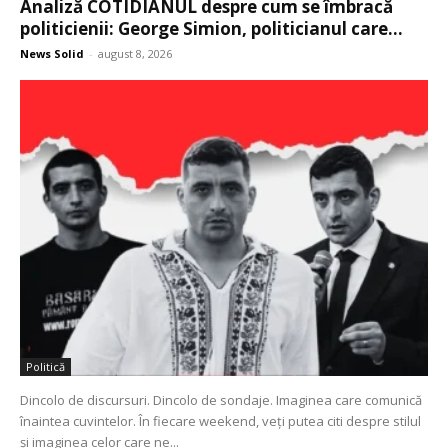
Analiză COTIDIANUL despre cum se îmbracă
politicienii: George Simion, politicianul care...
News Solid
-
august 8, 2026
Politică
Dincolo de discursuri. Dincolo de sondaje. Imaginea care comunică
înaintea cuvintelor. În fiecare weekend, veți putea citi despre stilul
și imaginea celor care ne...