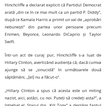
Hinchcliffe a declarat explicit că Partidul Democrat
arată „din ce în ce mai mult ca un partid P. Diddy”,
după ce Kamala Harris a primit un val de „aprobări
nebunești” din partea unor persoane precum
Enimen, Beyonce, Leonardo DiCaprio și Taylor
Swift.
Într-un act de curaj pur, Hinchcliffe s-a luat de
Hillary Clinton, avertizând audiența că, dacă cumva
ajunge să se „sinucidă” în următoarele două
săptămâni, „[el] nu a făcut-o”.
„Hillary Clinton a spus că acesta este un miting
nazist, aici, astăzi, cu noi. Puteți să credeți asta?”, a
întrebat el. Starul din „Kill Tony” a deplâns faptul