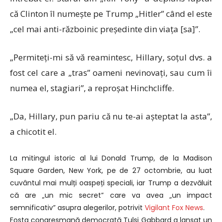
că Clinton îl numește pe Trump „Hitler” când el este
„cel mai anti-războinic președinte din viața [sa]”.
„Permiteți-mi să vă reamintesc, Hillary, soțul dvs. a
fost cel care a „tras” oameni nevinovați, sau cum îi
numea el, stagiari”, a reproșat Hinchcliffe.
„Da, Hillary, pun pariu că nu te-ai așteptat la asta”,
a chicotit el.
La mitingul istoric al lui Donald Trump, de la Madison
Square Garden, New York, pe de 27 octombrie, au luat
cuvântul mai mulți oaspeți speciali, iar Trump a dezvăluit
că are „un mic secret” care va avea „un impact
semnificativ” asupra alegerilor, potrivit
Vigilant Fox News
.
Fosta congresmană democrată Tulsi Gabbard a lansat un