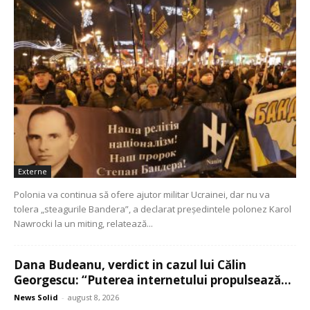
Externe
Polonia va continua să ofere ajutor militar Ucrainei, dar nu va
tolera „steagurile Bandera”, a declarat președintele polonez Karol
Nawrocki la un miting, relatează...
Dana Budeanu, verdict in cazul lui Călin
Georgescu: “Puterea internetului propulsează...
News Solid
-
august 8, 2026