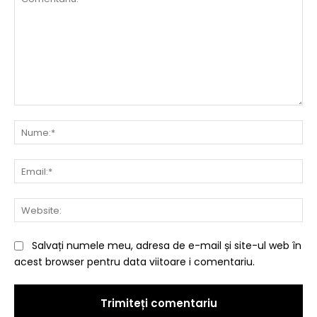
Comentariu:
Nu
Ema
Web
Salvați numele meu, adresa de e-mail și site-ul web în
acest browser pentru data viitoare i comentariu.