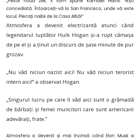
„Peste nouă zile, îi vom spune Kamalei Harris: «Ești
concediată. Întoarceți-vă la San Francisco, unde vă este
locul. Plecați naibii de la Casa Albă!”
Atmosfera a devenit electrizantă atunci când
legendarul luptător Hulk Hogan și-a rupt cămașa
de pe el și a ținut un discurs de șase minute de pur
grozav.
„Nu văd niciun nazist aici! Nu văd niciun terorist
intern aici!” a observat Hogan.
„Singurul lucru pe care îl văd aici sunt o grămadă
de bărbați și femei muncitori care sunt americani
adevărați, frate.”
Atmosfera a devenit și mai încinsă când Elon Musk a