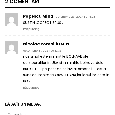
2 COMENTARII
Popescu Mihai
octombrie 29, 2024 La 16:23
SUSTIN ,CORECT SPUS .
Răspundeți
Nicolae Pompiliu Mitu
octombrie 31, 2024 La 17:33
nazismul este in mintile BOLNAVE ale
democratilor in USA si in mintile bolnave dela
BRUXELLES ,pe post de sclavi ai americii….. astia
sunt de inspiratie ORWELLIANA,iar locul lor este in
BOXE…..
Răspundeți
LĂSAȚI UN MESAJ