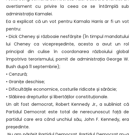
avertisment cu privire la ceea ce se întâmplă sub
administrația Kamalei.
Ea a explicat că un vot pentru Kamala Harris ar fi un vot
pentru:
• Dick Cheney și războaie nesfârșite (În timpul mandatului
lui Cheney ca vicepreședinte, acesta a avut un rol
principal din culise în coordonarea războiului global
împotriva terorismului, pornit de administrația George W.
Bush după 11 septembrie);
• Cenzură;
• Granițe deschise;
• Dificultățile economice, costurile ridicate și sărăcie;
• Slăbirea drepturilor și libertăților constituționale.
Un alt fost democrat, Robert Kennedy Jr., a subliniat că
Partidul Democrat este total de nerecunoscut față de
partidul care era când unchiul său, John F. Kennedy, era
președinte.
„Nu am părăsit Partidul Democrat. Partidul Democrat m-a