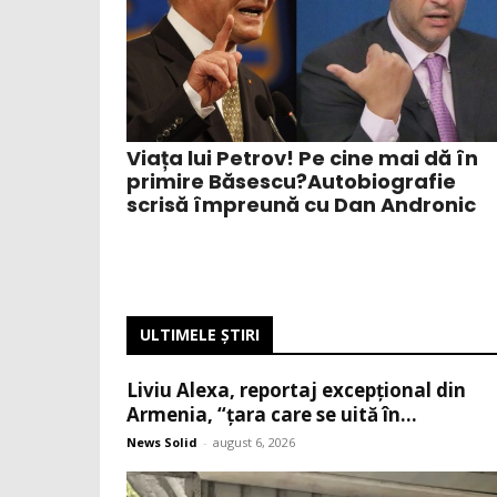
Viața lui Petrov! Pe cine mai dă în
primire Băsescu?Autobiografie
scrisă împreună cu Dan Andronic
ULTIMELE ŞTIRI
Liviu Alexa, reportaj excepțional din
Armenia, “țara care se uită în...
News Solid
-
august 6, 2026