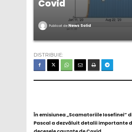
Covid
News Solid
Publicat de
DISTRIBUIE:
În emisiunea „Scamatoriile Iosefinei” d
Pascal a dezvăluit detalii importante di
decesele cauzate de Covid.