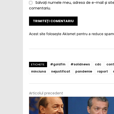
Salvați numele meu, adresa de e-mail și site
comentariu.
Acest site folosește Akismet pentru a reduce spam
#goldfm
#solidnews
cdc
cont
ETICHETE:
minciuna
nejustificat
pandemie
raport
Articolul precedent