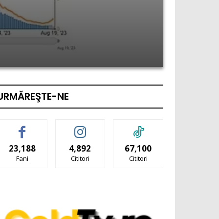
URMĂREŞTE-NE
23,188
4,892
67,100
Fani
Cititori
Cititori