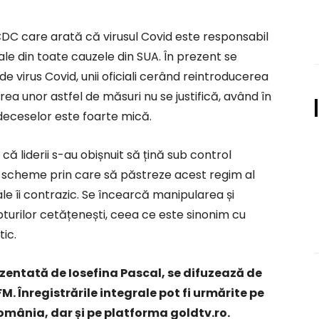
CDC care arată că virusul Covid este responsabil
e din toate cauzele din SUA. În prezent se
e virus Covid, unii oficiali cerând reintroducerea
rea unor astfel de măsuri nu se justifică, având în
a deceselor este foarte mică.
 liderii s-au obișnuit să țină sub control
de scheme prin care să păstreze acest regim al
ficiale îi contrazic. Se încearcă manipularea și
pturilor cetățenești, ceea ce este sinonim cu
ic.
zentată de Iosefina Pascal, se difuzează de
FM. Înregistrările integrale pot fi urmărite pe
mânia, dar și pe platforma goldtv.ro.