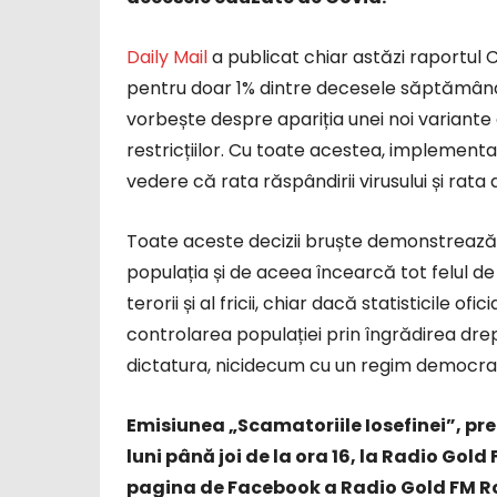
Daily Mail
a publicat chiar astăzi raportul 
pentru doar 1% dintre decesele săptămânal
vorbește despre apariția unei noi variante d
restricțiilor. Cu toate acestea, implementa
vedere că rata răspândirii virusului și rat
Toate aceste decizii bruște demonstrează că
populația și de aceea încearcă tot felul 
terorii și al fricii, chiar dacă statisticile o
controlarea populației prin îngrădirea dre
dictatura, nicidecum cu un regim democrat
Emisiunea „Scamatoriile Iosefinei”, pre
luni până joi de la ora 16, la Radio Gold 
pagina de Facebook a Radio Gold FM Ro