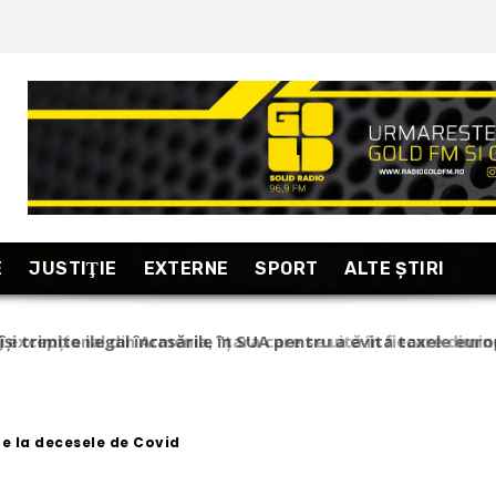
E
JUSTIŢIE
EXTERNE
SPORT
ALTE ŞTIRI
își trimite ilegal încasările în SUA pentru a evita taxele eur
ultinaționalele fac asta!”
re la decesele de Covid