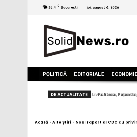
C
35.4
București
joi, august 6, 2026
POLITICĂ
EDITORIALE
ECONOMI
Politico: Palantir 
DE ACTUALITATE
Palantir: “Toate m
Acasă
Alte Ştiri
Noul raport al CDC cu privi