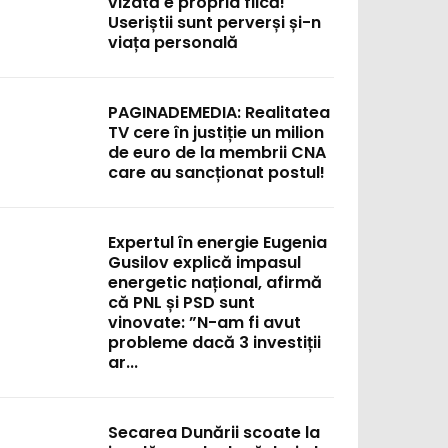
vizată e propria fiică!
Useriștii sunt perverși și-n
viața personală
PAGINADEMEDIA: Realitatea
TV cere în justiție un milion
de euro de la membrii CNA
care au sancționat postul!
Expertul în energie Eugenia
Gusilov explică impasul
energetic național, afirmă
că PNL și PSD sunt
vinovate: ”N-am fi avut
probleme dacă 3 investiții
ar...
Secarea Dunării scoate la