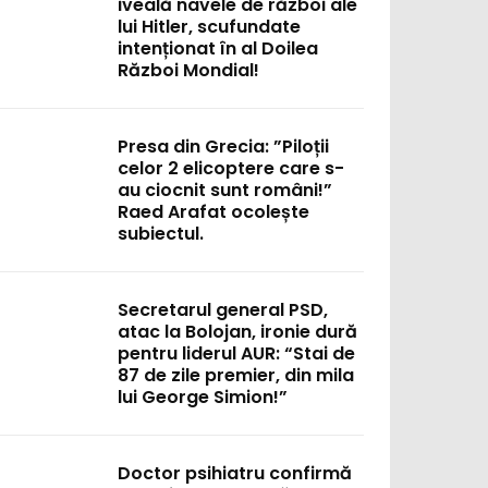
iveală navele de război ale
lui Hitler, scufundate
intenționat în al Doilea
Război Mondial!
Presa din Grecia: ”Piloții
celor 2 elicoptere care s-
au ciocnit sunt români!”
Raed Arafat ocolește
subiectul.
Secretarul general PSD,
atac la Bolojan, ironie dură
pentru liderul AUR: “Stai de
87 de zile premier, din mila
lui George Simion!”
:
Doctor psihiatru confirmă