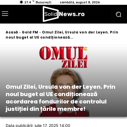
C
27.4
București
sâmbătă, august 8, 2026
Acasă
Gold FM
Omul Zilei, Ursula von der Leyen. Prin
noul buget al UE condiționează...
Omul Zilei, Ursula von der Leyen. Prin
noul buget al UE condiționează
acordarea fondurilor de controlul
justiției din țările membre!
Data publicării: iulie 17, 2025 14:00