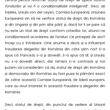
fondurilor și va fi o condiționalitate inteligentă
”. Deci, ați
înțeles, Ursula von der Leyen, Comisia Europeană, Uniunea
Europeană vin să ne verifice statul de drept din România
și din Ungaria și din prin alte părți și, dacă lor li se pare că
nu este un stat de drept conform criteriilor lor, atunci ne
condiționează acordarea de fonduri. Ce pricepeți de aici?
Încep cu o întrebare: Cine anume a decis și a influențat
fraudarea alegerilor din România din câte știm noi? S-a
spus că francezii, s-a și dovedit. S-a spus că UE și Ursula;
nu s-a dovedit direct, dar nimeni n-a contrazis și noi
putem să considerăm că da, statul de drept din România
și democrația din România au fost puse la pământ exact
de către această Comisie Europeană, de liderii europeni,
care au avut interese în această fraudare a alegerilor din
România.
Deci, statul de drept, din punctul de vedere al Uniunii