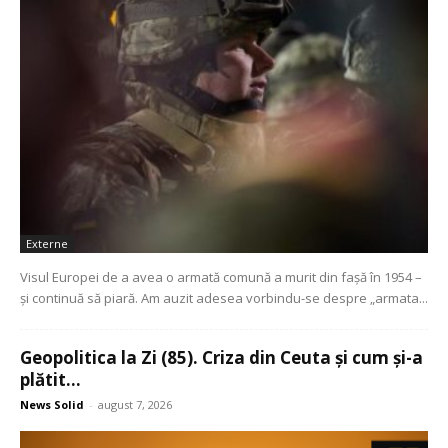
Externe
Visul Europei de a avea o armată comună a murit din fașă în 1954 –
și continuă să piară. Am auzit adesea vorbindu-se despre „armata...
Geopolitica la Zi (85). Criza din Ceuta și cum și-a
plătit...
News Solid
-
august 7, 2026