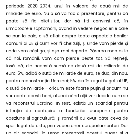
perioada 2028-2034, unul în valoare de două mii de
miliarde de euro. Nu o să vă fac o prezentare, pentru că
poate să fie plictisitor, dar să fiți convinși că, în
următoarele săptămâni, având în vedere negocierile care
se pun la cale, o să aflați despre toate aspectele banilor
comuni ai UE și cum vor fi cheltuiți, și unde vom pierde și
unde vom câștiga, și așa mai departe. Părerea mea este
că noi, românii, vom cam pierde peste tot. Să rețineți,
însă, că, din această sumă de două mii de miliarde de
euro, 5%, adică o sută de miliarde de euro, se duc, din nou,
pentru reconstrucția Ucrainei; 5% din întregul buget al UE,
o sută de miliarde – oricum este foarte puțin și oricum nu
vor conta acești bani, atunci când alții vor decide cum se
va reconstrui Ucraina. În rest, există un scandal pentru
intenția de contopire a fondurilor europene pentru
coeziune și agricultură; și românii au avut câte ceva de
spus legat de asta, prin vocea unor europarlamentari. Dar
un alt scandal, în urma prezentării acestui buget și a