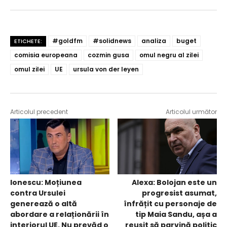
#goldfm
#solidnews
analiza
buget
ETICHETE:
comisia europeana
cozmin gusa
omul negru al zilei
omul zilei
UE
ursula von der leyen
Articolul precedent
Articolul următor
Ionescu: Moțiunea
Alexa: Bolojan este un
contra Ursulei
progresist asumat,
generează o altă
înfrățit cu personaje de
abordare a relaționării în
tip Maia Sandu, așa a
interiorul UE. Nu prevăd o
reușit să parvină politic