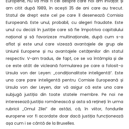
Europene, nu va mai fi cel despre care noi am învățat și
am citit după 1989, în acești 35 de ani care au trecut.
Statul de drept este cel pe care îl desenează Comisia
Europeană. Este unul, probabil, cu alegeri fraudate. Este
unul cu decizii în justiție care să fie împotriva capitalului
național și să favorizeze multinaționale, după cum s-a
aflat și este unul care vizează avantajele de grup ale
Uniunii Europene și nu avantajele cetățenilor din statul
respectiv. V-am tradus, de fapt, ce se va întâmpla și de
ce este atât de vicleană formularea pe care a folosit-o
Ursula von der Leyen: „condiționalitate inteligentă”. Este
una care pare inteligentă pentru Comisie Europeană și
Ursula von der Leyen, dar vă asigur că este una care
subjugă justiția din toate statele membre. Pe noi ne
interesează justiția românească și asta să rețineți în urma
rubricii „Omul Zilei” de astăzi, că, în viitor, fondurile
europene vor fi acordate doar dacă justiția funcționează
așa cum i se cântă de la Bruxelles.