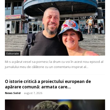
Editoriale
Mi s-a pǎrut vesel sa pornesc la drum cu voi în acest nou episod al
jurnalului meu de cǎlǎtorie cu un comentariu inspirat al...
O istorie critică a proiectului european de
apărare comună: armata care...
News Solid
-
august 7, 2026