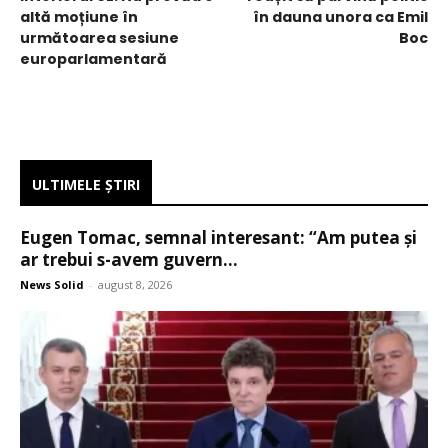
altă moțiune în
în dauna unora ca Emil
următoarea sesiune
Boc
europarlamentară
ULTIMELE ŞTIRI
Eugen Tomac, semnal interesant: “Am putea și
ar trebui s-avem guvern...
News Solid
-
august 8, 2026