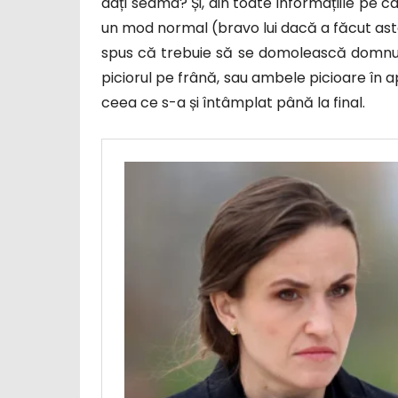
dați seama? Și, din toate informațiile pe c
un mod normal (bravo lui dacă a făcut asta, 
spus că trebuie să se domolească domnul 
piciorul pe frână, sau ambele picioare în a
ceea ce s-a și întâmplat până la final.