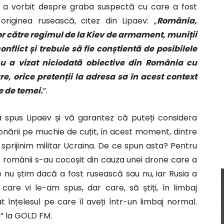
are a vorbit despre graba suspectă cu care a fost
riginea rusească, citez din Lipaev: „
România,
lor către regimul de la Kiev de armament, muniții
nflict și trebuie să fie conștientă de posibilele
nu a vizat niciodată obiective din România cu
re, orice pretenții la adresa sa în acest context
te de temei.
”.
 a spus Lipaev și vă garantez că puteți considera
onării pe muchie de cuțit, în acest moment, dintre
 sprijinim militar Ucraina. De ce spun asta? Pentru
e românii s-au cocoșit din cauza unei drone care a
e nu știm dacă a fost rusească sau nu, iar Rusia a
care vi le-am spus, dar care, să știți, în limbaj
înțelesul pe care îl aveți într-un limbaj normal.
i” la GOLD FM.