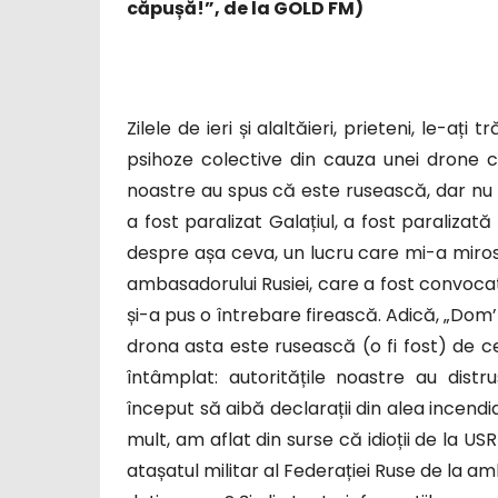
căpușă!”, de la GOLD FM)
Zilele de ieri și alaltăieri, prieteni, le-ați 
psihoze colective din cauza unei drone c
noastre au spus că este rusească, dar nu n
a fost paralizat Galațiul, a fost paraliza
despre așa ceva, un lucru care mi-a mirosit
ambasadorului Rusiei, care a fost convocat 
și-a pus o întrebare firească. Adică, „Dom’l
drona asta este rusească (o fi fost) de ce
întâmplat: autoritățile noastre au distr
început să aibă declarații din alea incendi
mult, am aflat din surse că idioții de la US
atașatul militar al Federației Ruse de la 