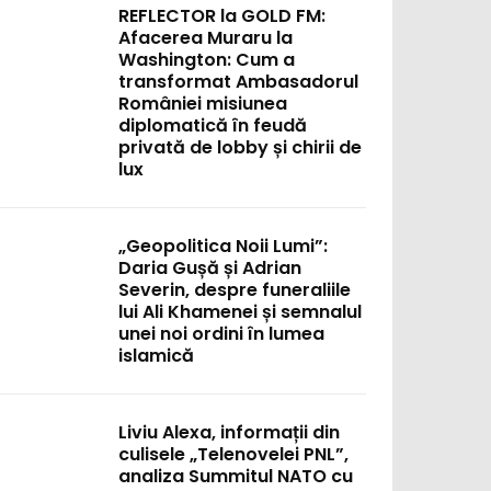
REFLECTOR la GOLD FM:
Afacerea Muraru la
Washington: Cum a
transformat Ambasadorul
României misiunea
diplomatică în feudă
privată de lobby și chirii de
lux
„Geopolitica Noii Lumi”:
Daria Gușă și Adrian
Severin, despre funeraliile
lui Ali Khamenei și semnalul
unei noi ordini în lumea
islamică
Liviu Alexa, informații din
culisele „Telenovelei PNL”,
analiza Summitul NATO cu