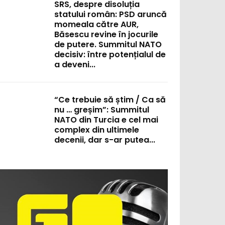
SRS, despre disoluția
statului român: PSD aruncă
momeala către AUR,
Băsescu revine în jocurile
de putere. Summitul NATO
decisiv: între potențialul de
a deveni...
“Ce trebuie să știm / Ca să
nu … greșim”: Summitul
NATO din Turcia e cel mai
complex din ultimele
decenii, dar s-ar putea...