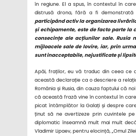
în regiune. El a spus, în contextul în c
distrusă drona, fără a fi demonstrată o
participând activ la organizarea livrări
și echipamente, este de facto parte la co
consecințe ale acțiunilor sale. Rusia 
mijloacele sale de lovire, iar, prin urma
sunt inacceptabile, nejustificate și lipsi
Apăi, fraților, eu vă traduc din ceea ce
această declarație ca o descriere a relați
România și Rusia, din cauza faptului că noi
că această frază vine în contextul în car
picat întâmplător la Galați și despre car
ținut să ne avertizeze prin cuvintele pe 
diplomatic înseamnă mult mai mult decât 
Vladimir Lipaev, pentru elocință, „Omul Zile