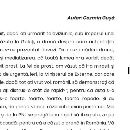
Autor: Cozmin Gușă
trăit, dacă ați urmărit televiziunile, sub imperiul unei
ăzute la Galați, o dronă despre care autoritățile
i s-au prezentat dovezi. Din cauza căderii dronei,
tă și mediatizarea, că toată lumea n-a vorbit decât
 prost. La fel de prost, am văzut că i-a mirosit și
de urgență, ieri, la Ministerul de Externe, dar care
e, dacă tot ați vrut voi, românii, să demonstrați că
 ați distrus-o atât de rapid?”; pentru că asta s-a
us-o foarte, foarte, foarte, foarte repede. Și au
are, de parcă venise războiul iranian peste noi. Mai
R și de la PNL se pregăteau rapid să îl expulzeze pe
ambasadă, pentru că a căzut o dronă în România. Vă