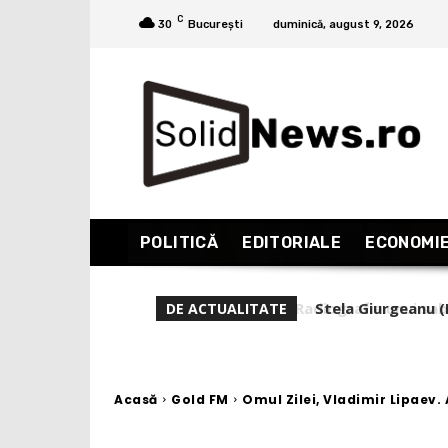
C
30
București
duminică, august 9, 2026
POLITICĂ
EDITORIALE
ECONOMI
Stela Giurgeanu (D
DE ACTUALITATE
Acasă
Gold FM
Omul Zilei, Vladimir Lipaev.