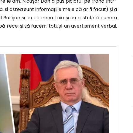
are le am, Nicușor Dan a pus piciorul pe frână într-
și astea sunt informațiile mele că ar fi făcut) și a
Bolojan și cu doamna Țoiu și cu restul, să punem
pă rece, și să facem, totuși, un avertisment verbal,