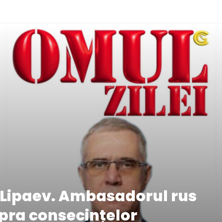
r Lipaev. Ambasadorul rus
pra consecințelor