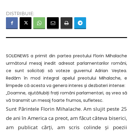
DISTRIBUIE:
SOLIDNEWS a primit din partea preotului Florin Mihalache
următorul mesaj inedit adresat parlamentarilor români,
ce sunt solicitați să voteze guvernul Adrian Veștea.
Redăm în mod integral apelul preotului Mihalache, e
limpede că acesta va genera interes și dezbateri intense:
„Doamne, ajută!Iubiți frați români parlamentari, aș vrea să
vă transmit un mesaj foarte frumos, sufletesc.
Sunt Părintele Florin Mihalache. Am slujit peste 25
de ani în America ca preot, am făcut câteva biserici,
am publicat cărți, am scris colinde și poezii