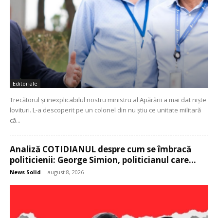
Editoriale
Trecătorul și inexplicabilul nostru ministru al Apărării a mai dat niște
lovituri. L-a descoperit pe un colonel din nu știu ce unitate militară
că...
Analiză COTIDIANUL despre cum se îmbracă
politicienii: George Simion, politicianul care...
News Solid
-
august 8, 2026