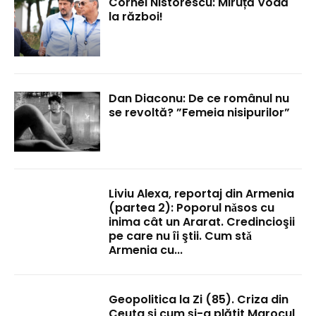
Cornel Nistorescu: Miruță Vodă
la război!
Dan Diaconu: De ce românul nu
se revoltă? ”Femeia nisipurilor”
Liviu Alexa, reportaj din Armenia
(partea 2): Poporul nǎsos cu
inima cât un Ararat. Credincioşii
pe care nu îi ştii. Cum stǎ
Armenia cu...
Geopolitica la Zi (85). Criza din
Ceuta și cum și-a plătit Marocul