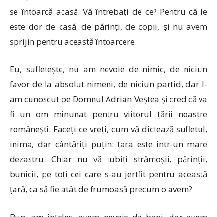
se întoarcă acasă. Vă întrebați de ce? Pentru că le
este dor de casă, de părinți, de copii, și nu avem
sprijin pentru această întoarcere.
Eu, sufletește, nu am nevoie de nimic, de niciun
favor de la absolut nimeni, de niciun partid, dar l-
am cunoscut pe Domnul Adrian Veștea și cred că va
fi un om minunat pentru viitorul țării noastre
românești. Faceți ce vreți, cum vă dictează sufletul,
inima, dar cântăriți puțin: țara este într-un mare
dezastru. Chiar nu vă iubiți strămoșii, părinții,
bunicii, pe toți cei care s-au jertfit pentru această
țară, ca să fie atât de frumoasă precum o avem?
Bun, am înțeles, avem nevoie de bani, dar avem