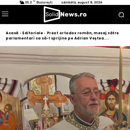
C
35.2
București
sâmbătă, august 8, 2026
Acasă
Editoriale
Preot ortodox român, mesaj către
parlamentari ca să-l sprijine pe Adrian Veștea....