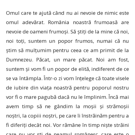
Omul care te ajută când nu ai nevoie de nimic este
omul adevărat. România noastră frumoasă are
nevoie de oameni frumoși. Să știți de la mine că noi,
noi toți, suntem un popor frumos, numai că nu
știm să mulțumim pentru ceea ce am primit de la
Dumnezeu. Păcat, un mare păcat. Noi am fost,
suntem și vom fi un popor de elită, indiferent de ce
se va întâmpla. Într-o zi vom înțelege că toate visele
de iubire din viața noastră pentru poporul nostru
vor fi o mare pagubă dacă nu le împlinim. Încă mai
avem timp să ne gândim la moșii și strămoșii
noștri, la copiii noștri, pe care îi înstrăinăm pentru a
fi diferiți decât noi. Vor rămâne în timp niște străini
care nu vor ști de neamul românesc, care este o