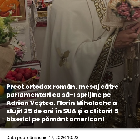
Preot ortodox român, mesaj către
parlamentari ca să-l sprijine pe
Adrian Veștea. Florin Mihalache a
slujit 25 de ani în SUA și a ctitorit 5
biserici pe pământ american!
Data publicării: iunie 17, 2026 10:28