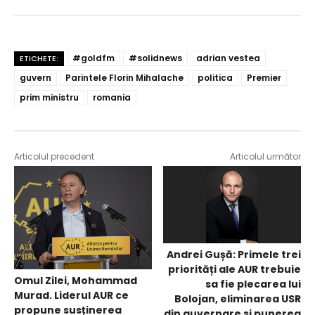
#goldfm
#solidnews
adrian vestea
ETICHETE:
guvern
Parintele Florin Mihalache
politica
Premier
prim ministru
romania
Articolul precedent
Articolul următor
Andrei Gușă: Primele trei
priorități ale AUR trebuie
Omul Zilei, Mohammad
sa fie plecarea lui
Murad. Liderul AUR ce
Bolojan, eliminarea USR
propune susținerea
din guvernare si punerea