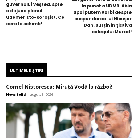
guvernului Veștea, spre
la punct a UDMR. Abia
a dejuca planul
apoi putem vorbi despre
udemeristo-soroșist. Ce
suspendarea lui Nicușor
cere la schimb!
Dan. Susțin inițiativa
colegului Murad!
ULTIMELE ŞTIRI
Cornel Nistorescu: Miruță Vodă la război!
News Solid
-
august 8, 2026