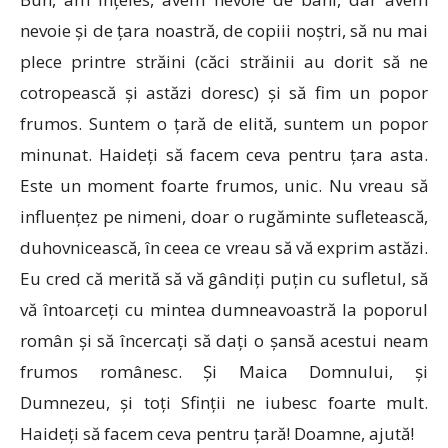
nevoie și de țara noastră, de copiii noștri, să nu mai
plece printre străini (căci străinii au dorit să ne
cotropească și astăzi doresc) și să fim un popor
frumos. Suntem o țară de elită, suntem un popor
minunat. Haideți să facem ceva pentru țara asta.
Este un moment foarte frumos, unic. Nu vreau să
influențez pe nimeni, doar o rugăminte sufletească,
duhovnicească, în ceea ce vreau să vă exprim astăzi.
Eu cred că merită să vă gândiți puțin cu sufletul, să
vă întoarceți cu mintea dumneavoastră la poporul
român și să încercați să dați o șansă acestui neam
frumos românesc. Și Maica Domnului, și
Dumnezeu, și toți Sfinții ne iubesc foarte mult.
Haideți să facem ceva pentru țară! Doamne, ajută!