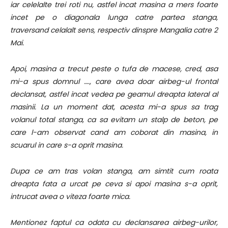
iar celelalte trei roti nu, astfel incat masina a mers foarte
incet pe o diagonala lunga catre partea stanga,
traversand celalalt sens, respectiv dinspre Mangalia catre 2
Mai.
Apoi, masina a trecut peste o tufa de macese, cred, asa
mi-a spus domnul …., care avea doar airbeg-ul frontal
declansat, astfel incat vedea pe geamul dreapta lateral al
masinii. La un moment dat, acesta mi-a spus sa trag
volanul total stanga, ca sa evitam un stalp de beton, pe
care l-am observat cand am coborat din masina, in
scuarul in care s-a oprit masina.
Dupa ce am tras volan stanga, am simtit cum roata
dreapta fata a urcat pe ceva si apoi masina s-a oprit,
intrucat avea o viteza foarte mica.
Mentionez faptul ca odata cu declansarea airbeg-urilor,