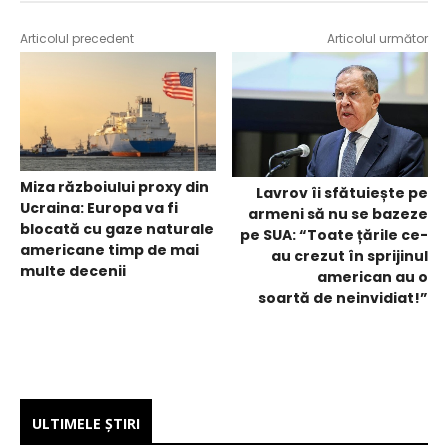
Articolul precedent
Articolul următor
Miza războiului proxy din
Lavrov îi sfătuiește pe
Ucraina: Europa va fi
armeni să nu se bazeze
blocată cu gaze naturale
pe SUA: “Toate țările ce-
americane timp de mai
au crezut în sprijinul
multe decenii
american au o
soartă de neinvidiat!”
ULTIMELE ŞTIRI