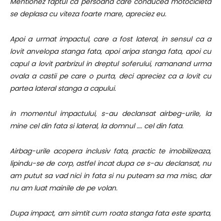
Mentionez faptul ca persoana care conducea motocicleta
se deplasa cu viteza foarte mare, apreciez eu.
Apoi a urmat impactul, care a fost lateral, in sensul ca a
lovit anvelopa stanga fata, apoi aripa stanga fata, apoi cu
capul a lovit parbrizul in dreptul soferului, ramanand urma
ovala a castii pe care o purta, deci apreciez ca a lovit cu
partea lateral stanga a capului.
in momentul impactului, s-au declansat airbeg-urile, la
mine cel din fata si lateral, la domnul …. cel din fata.
Airbag-urile acopera inclusiv fata, practic te imobilizeaza,
lipindu-se de corp, astfel incat dupa ce s-au declansat, nu
am putut sa vad nici in fata si nu puteam sa ma misc, dar
nu am luat mainile de pe volan.
Dupa impact, am simtit cum roata stanga fata este sparta,