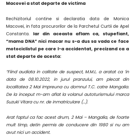
Macovei a stat departe de victima
Rechizitoriul contine si declaratia data de Monica
Macovei, in fata procurorilor de la Parchetul Curtii de Apel
Constanta.
Iar din aceasta aflam ca, stupefiant,
“mama DNA” nici macar nu s-a dus sa vada ce face
motociclistul pe care l-a accidentat, precizand ca a
stat departe de acesta:
“Fiind audiata in calitate de suspect, M.M.L. a aratat ca ‘in
data de 08.10.2022, in jurul pranzului, am plecat din
localitatea 2 Mai impreuna cu domnul T.C. catre Mangalia.
De la inceput m-am aflat la volanul autoturismului marca
Suzuki Vitara cu nr. de inmatriculare (…).
Arat faptul ca fac acest drum, 2 Mai – Mangalia, de foarte
mult timp, detin permis de conducere din 1980 si nu am
avut nici un accident.