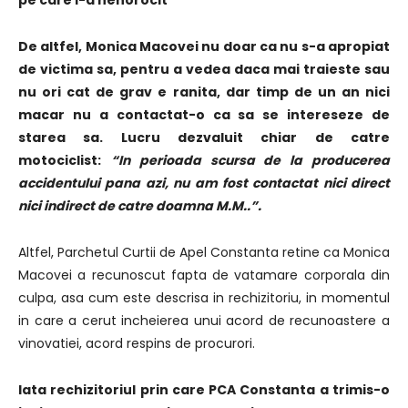
pe care l-a nenorocit
De altfel, Monica Macovei nu doar ca nu s-a apropiat
de victima sa, pentru a vedea daca mai traieste sau
nu ori cat de grav e ranita, dar timp de un an nici
macar nu a contactat-o ca sa se intereseze de
starea sa. Lucru dezvaluit chiar de catre
motociclist:
“In perioada scursa de la producerea
accidentului pana azi, nu am fost contactat nici direct
nici indirect de catre doamna M.M..”.
Altfel, Parchetul Curtii de Apel Constanta retine ca Monica
Macovei a recunoscut fapta de vatamare corporala din
culpa, asa cum este descrisa in rechizitoriu, in momentul
in care a cerut incheierea unui acord de recunoastere a
vinovatiei, acord respins de procurori.
Iata rechizitoriul prin care PCA Constanta a trimis-o