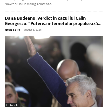
Nawrocki la un miting, relatează...
Dana Budeanu, verdict in cazul lui Călin
Georgescu: “Puterea internetului propulsează...
News Solid
-
august 8, 2026
Editoriale