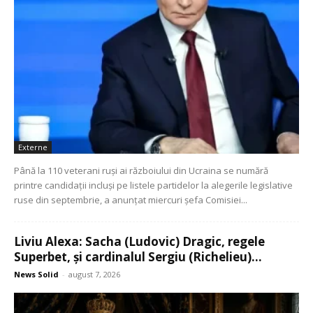
Externe
Până la 110 veterani ruşi ai războiului din Ucraina se numără
printre candidaţii incluşi pe listele partidelor la alegerile legislative
ruse din septembrie, a anunţat miercuri şefa Comisiei...
Liviu Alexa: Sacha (Ludovic) Dragic, regele
Superbet, şi cardinalul Sergiu (Richelieu)...
News Solid
-
august 7, 2026