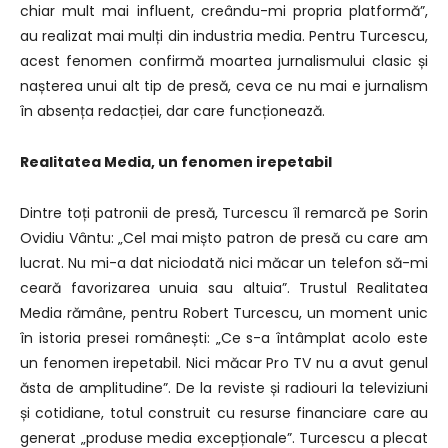
chiar mult mai influent, creându-mi propria platformă”,
au realizat mai mulți din industria media. Pentru Turcescu,
acest fenomen confirmă moartea jurnalismului clasic și
nașterea unui alt tip de presă, ceva ce nu mai e jurnalism
în absența redacției, dar care funcționează.
Realitatea Media, un fenomen irepetabil
Dintre toți patronii de presă, Turcescu îl remarcă pe Sorin
Ovidiu Vântu: „Cel mai mișto patron de presă cu care am
lucrat. Nu mi-a dat niciodată nici măcar un telefon să-mi
ceară favorizarea unuia sau altuia”. Trustul Realitatea
Media rămâne, pentru Robert Turcescu, un moment unic
în istoria presei românești: „Ce s-a întâmplat acolo este
un fenomen irepetabil. Nici măcar Pro TV nu a avut genul
ăsta de amplitudine”. De la reviste și radiouri la televiziuni
și cotidiane, totul construit cu resurse financiare care au
generat „produse media excepționale”. Turcescu a plecat