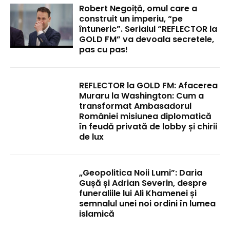
Robert Negoiță, omul care a
construit un imperiu, “pe
întuneric”. Serialul “REFLECTOR la
GOLD FM” va devoala secretele,
pas cu pas!
REFLECTOR la GOLD FM: Afacerea
Muraru la Washington: Cum a
transformat Ambasadorul
României misiunea diplomatică
în feudă privată de lobby și chirii
de lux
„Geopolitica Noii Lumi”: Daria
Gușă și Adrian Severin, despre
funeraliile lui Ali Khamenei și
semnalul unei noi ordini în lumea
islamică