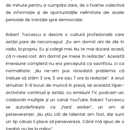
de minute pentru a cumpăra ziare, de o foame colectivă
de informație și de oportunitățile nelimitate ale acelei
perioade de tranziție spre democrație.
Robert Turcescu a descris o cultură profesională care
astăzi pare de neconceput: „Eu am dormit ani de zile în
radio, la propriu. Eu și colegii mei. Nu te mai duceai acasă,
că n-avea rost. Am dormit pe mese în redacție”. Această
imersiune completă nu era percepută ca sacrificiu, ci ca
normalitate: „Nu ne-am pus niciodată problema că
trebuie să stăm 3 ore, 5 ore sau 7 ore la redacție”. A avut
simultan 5-6 locuri de muncă în presă, iar această hiper-
activitate continuă și astăzi, cu emisiuni TV, podcast-uri,
colaborări multiple și un canal YouTube. Robert Turcescu
se autodefinește ca „hard worker”, un om al
perseverenței: „Nu știu cât de talentat am fost, dar sunt
un tip căruia îi place să persevereze. Când mă apuc de o
treabă, nu las la mijloc”.