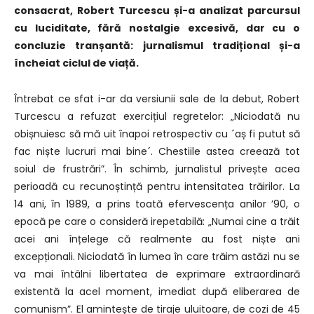
consacrat, Robert Turcescu și-a analizat parcursul
cu luciditate, fără nostalgie excesivă, dar cu o
concluzie tranșantă: jurnalismul tradițional și-a
încheiat ciclul de viață.
Întrebat ce sfat i-ar da versiunii sale de la debut, Robert
Turcescu a refuzat exercițiul regretelor: „Niciodată nu
obișnuiesc să mă uit înapoi retrospectiv cu ´aș fi putut să
fac niște lucruri mai bine´. Chestiile astea creează tot
soiul de frustrări”. În schimb, jurnalistul privește acea
perioadă cu recunoștință pentru intensitatea trăirilor. La
14 ani, în 1989, a prins toată efervescența anilor ’90, o
epocă pe care o consideră irepetabilă: „Numai cine a trăit
acei ani înțelege că realmente au fost niște ani
excepționali. Niciodată în lumea în care trăim astăzi nu se
va mai întâlni libertatea de exprimare extraordinară
existentă la acel moment, imediat după eliberarea de
comunism”. El amintește de tiraje uluitoare, de cozi de 45