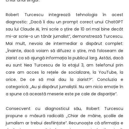
chiar unul singur.”
Robert Turcescu integrează tehnologia în acest
diagnostic: „Dacă îi dau un prompt corect unui ChatGPT
sau lui Claude AI, îmi scrie o știre de 10 ori mai bine decât
mi-ar scrie-o un tânăr jurnalist”, demonstrează Turcescu.
Mai mult, nevoia de intermediar a dispărut complet:
„Înainte, dacă voiam să difuzez o știre, mă foloseam de
ziarist ca să ajungă informația la publicul larg. Astăzi, dacă
eu sunt Nea Turcescu de la etajul 3, am telefonul prin
care am acces la rețele de socializare, la YouTube, la
orice. De ce să mai dau la ziarist?”. Concluzia e
categorică: „Au și dispărut jurnaliștii. Nu am nicio emoție în
a spune că această meserie este pe cale de dispariție”.
Consecvent cu diagnosticul său, Robert Turcescu
propune o măsură radicală: „Chiar de mâine, școlile de
jurnalism ar trebui desființate”. Recunoaște că afirmația e