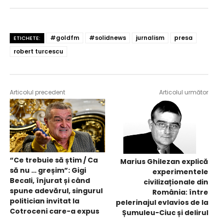
#goldfm
#solidnews
jurnalism
presa
ETICHETE:
robert turcescu
Articolul precedent
Articolul următor
“Ce trebuie să știm / Ca
Marius Ghilezan explică
să nu … greșim”: Gigi
experimentele
Becali, înjurat și când
civilizaționale din
spune adevărul, singurul
România: între
politician invitat la
pelerinajul evlavios de la
Cotroceni care-a expus
Șumuleu-Ciuc și delirul