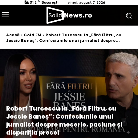
C
31.2
București
vineri, august 7, 2026
Acasă
Gold FM
Robert Turcescu la „Fără Filtru, cu
Jessie Baneș”: Confesiunile unui jurnalist despre...
Robert Turcescu la „Fără Filtru, cu
Jessie Baneș”: Confesiunile unui
jurnalist despre meserie, pasiune și
dispariția presei