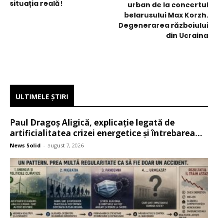
situația reală!
urban de la concertul
belarusului Max Korzh.
Degenerarea războiului
din Ucraina
ULTIMELE ŞTIRI
Paul Dragoș Aligică, explicație legată de
artificialitatea crizei energetice și întrebarea...
News Solid
-
august 7, 2026