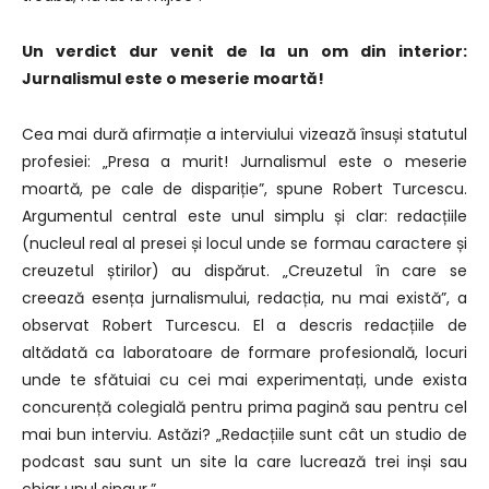
Un verdict dur venit de la un om din interior:
Jurnalismul este o meserie moartă!
Cea mai dură afirmație a interviului vizează însuși statutul
profesiei: „Presa a murit! Jurnalismul este o meserie
moartă, pe cale de dispariție”, spune Robert Turcescu.
Argumentul central este unul simplu și clar: redacțiile
(nucleul real al presei și locul unde se formau caractere și
creuzetul știrilor) au dispărut. „Creuzetul în care se
creează esența jurnalismului, redacția, nu mai există”, a
observat Robert Turcescu. El a descris redacțiile de
altădată ca laboratoare de formare profesională, locuri
unde te sfătuiai cu cei mai experimentați, unde exista
concurență colegială pentru prima pagină sau pentru cel
mai bun interviu. Astăzi? „Redacțiile sunt cât un studio de
podcast sau sunt un site la care lucrează trei inși sau