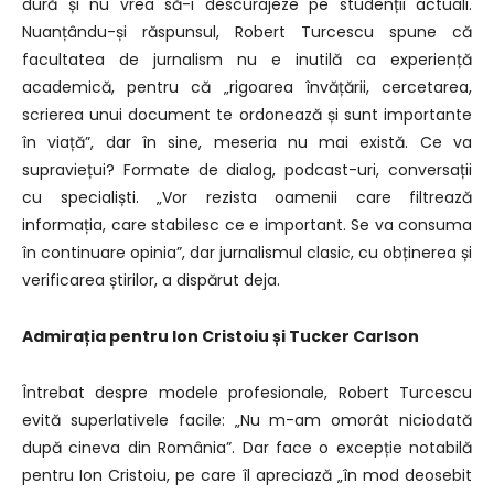
dură și nu vrea să-i descurajeze pe studenții actuali.
Nuanțându-și răspunsul, Robert Turcescu spune că
facultatea de jurnalism nu e inutilă ca experiență
academică, pentru că „rigoarea învățării, cercetarea,
scrierea unui document te ordonează și sunt importante
în viață”, dar în sine, meseria nu mai există. Ce va
supraviețui? Formate de dialog, podcast-uri, conversații
cu specialiști. „Vor rezista oamenii care filtrează
informația, care stabilesc ce e important. Se va consuma
în continuare opinia”, dar jurnalismul clasic, cu obținerea și
verificarea știrilor, a dispărut deja.
Admirația pentru Ion Cristoiu și Tucker Carlson
Întrebat despre modele profesionale, Robert Turcescu
evită superlativele facile: „Nu m-am omorât niciodată
după cineva din România”. Dar face o excepție notabilă
pentru Ion Cristoiu, pe care îl apreciază „în mod deosebit