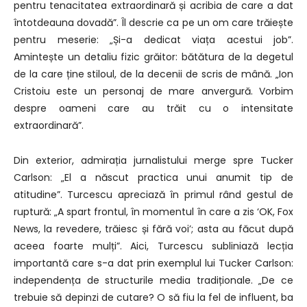
pentru tenacitatea extraordinară și acribia de care a dat
întotdeauna dovadă”. Îl descrie ca pe un om care trăiește
pentru meserie: „Și-a dedicat viața acestui job”.
Amintește un detaliu fizic grăitor: bătătura de la degetul
de la care ține stiloul, de la decenii de scris de mână. „Ion
Cristoiu este un personaj de mare anvergură. Vorbim
despre oameni care au trăit cu o intensitate
extraordinară”.
Din exterior, admirația jurnalistului merge spre Tucker
Carlson: „El a născut practica unui anumit tip de
atitudine”. Turcescu apreciază în primul rând gestul de
ruptură: „A spart frontul, în momentul în care a zis ‘OK, Fox
News, la revedere, trăiesc și fără voi’; asta au făcut după
aceea foarte mulți”. Aici, Turcescu subliniază lecția
importantă care s-a dat prin exemplul lui Tucker Carlson:
independența de structurile media tradiționale. „De ce
trebuie să depinzi de cutare? O să fiu la fel de influent, ba