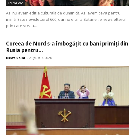
Editoriale
Azi nu avem ediția culturală de duminică. Azi avem ceva pentru
inimă. Este newsletterul 666, dar nu e cifra Satanei, e newsletterul
prin care vreau...
Coreea de Nord s-a îmbogățit cu bani primiți din
Rusia pentru...
News Solid
-
august 9, 2026