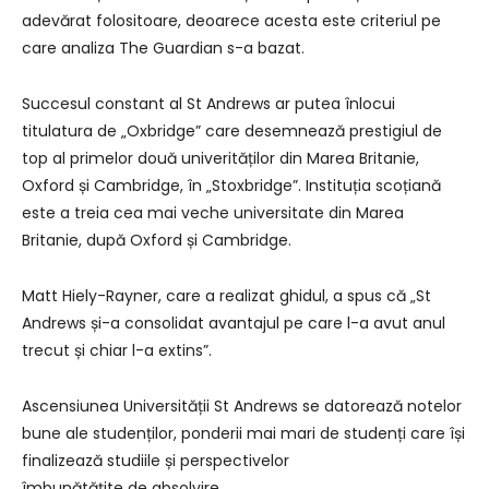
adevărat folositoare, deoarece acesta este criteriul pe
care analiza The Guardian s-a bazat.
Succesul constant al St Andrews ar putea înlocui
titulatura de „Oxbridge” care desemnează prestigiul de
top al primelor două univerităților din Marea Britanie,
Oxford și Cambridge, în „Stoxbridge”. Instituția scoțiană
este a treia cea mai veche universitate din Marea
Britanie, după Oxford și Cambridge.
Matt Hiely-Rayner, care a realizat ghidul, a spus că „St
Andrews și-a consolidat avantajul pe care l-a avut anul
trecut și chiar l-a extins”.
Ascensiunea Universității St Andrews se datorează notelor
bune ale studenților, ponderii mai mari de studenți care își
finalizează studiile și perspectivelor
îmbunătățite de absolvire.