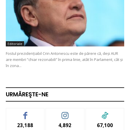
Editoriale
Fostul prezidenţiabil Crin Antonescu este de părere că, deşi AUR
are membri ”chiar rezonabili” în prima linie, atât în Parlament, cât şi
în zona...
URMĂREŞTE-NE
23,188
4,892
67,100