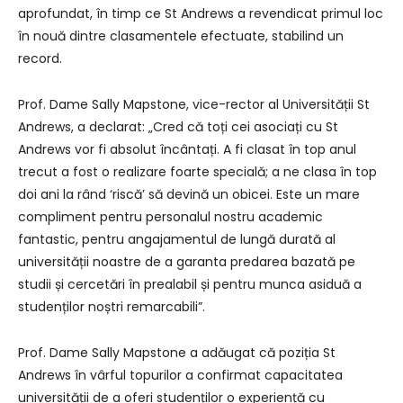
aprofundat, în timp ce St Andrews a revendicat primul loc
în nouă dintre clasamentele efectuate, stabilind un
record.
Prof. Dame Sally Mapstone, vice-rector al Universității St
Andrews, a declarat: „Cred că toți cei asociați cu St
Andrews vor fi absolut încântați. A fi clasat în top anul
trecut a fost o realizare foarte specială; a ne clasa în top
doi ani la rând ‘riscă’ să devină un obicei. Este un mare
compliment pentru personalul nostru academic
fantastic, pentru angajamentul de lungă durată al
universității noastre de a garanta predarea bazată pe
studii și cercetări în prealabil și pentru munca asiduă a
studenților noștri remarcabili”.
Prof. Dame Sally Mapstone a adăugat că poziția St
Andrews în vârful topurilor a confirmat capacitatea
universității de a oferi studenților o experiență cu