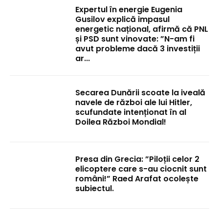
Expertul în energie Eugenia
Gusilov explică impasul
energetic național, afirmă că PNL
și PSD sunt vinovate: ”N-am fi
avut probleme dacă 3 investiții
ar...
Secarea Dunării scoate la iveală
navele de război ale lui Hitler,
scufundate intenționat în al
Doilea Război Mondial!
Presa din Grecia: ”Piloții celor 2
elicoptere care s-au ciocnit sunt
români!” Raed Arafat ocolește
subiectul.