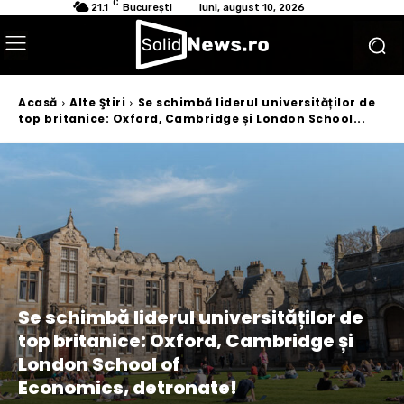
C
21.1
București
luni, august 10, 2026
Acasă
Alte Ştiri
Se schimbă liderul universităților de
top britanice: Oxford, Cambridge și London School...
Se schimbă liderul universităților de
top britanice: Oxford, Cambridge și
London School of
Economics, detronate!