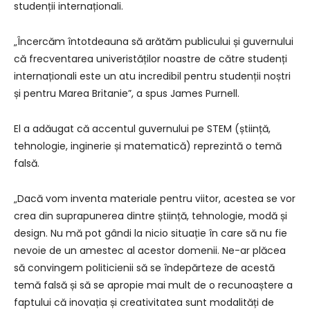
studenții internaționali.
„Încercăm întotdeauna să arătăm publicului și guvernului
că frecventarea univeristăților noastre de către studenți
internaționali este un atu incredibil pentru studenții noștri
și pentru Marea Britanie”, a spus James Purnell.
El a adăugat că accentul guvernului pe STEM (știință,
tehnologie, inginerie și matematică) reprezintă o temă
falsă.
„Dacă vom inventa materiale pentru viitor, acestea se vor
crea din suprapunerea dintre știință, tehnologie, modă și
design. Nu mă pot gândi la nicio situație în care să nu fie
nevoie de un amestec al acestor domenii. Ne-ar plăcea
să convingem politicienii să se îndepărteze de acestă
temă falsă și să se apropie mai mult de o recunoaștere a
faptului că inovația și creativitatea sunt modalități de