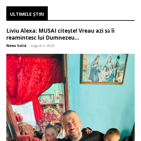
ULTIMELE ŞTIRI
Liviu Alexa: MUSAI citeşte! Vreau azi sǎ îi
reamintesc lui Dumnezeu...
News Solid
-
august 9, 2026