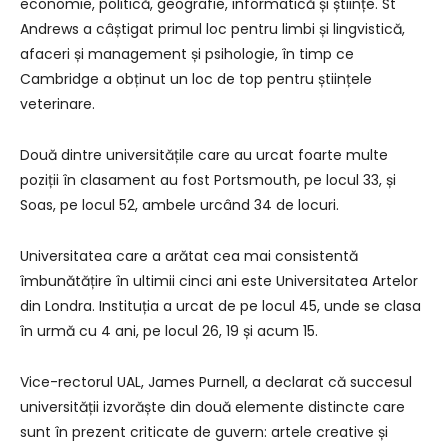
economie, politică, geografie, informatică și științe. St
Andrews a câștigat primul loc pentru limbi și lingvistică,
afaceri și management și psihologie, în timp ce
Cambridge a obținut un loc de top pentru științele
veterinare.
Două dintre universitățile care au urcat foarte multe
poziții în clasament au fost Portsmouth, pe locul 33, și
Soas, pe locul 52, ambele urcând 34 de locuri.
Universitatea care a arătat cea mai consistentă
îmbunătățire în ultimii cinci ani este Universitatea Artelor
din Londra. Instituția a urcat de pe locul 45, unde se clasa
în urmă cu 4 ani, pe locul 26, 19 și acum 15.
Vice-rectorul UAL, James Purnell, a declarat că succesul
universității izvorăște din două elemente distincte care
sunt în prezent criticate de guvern: artele creative și