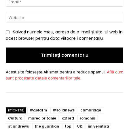
Web
Salvați numele meu, adresa de e-mail și site-ul web în
acest browser pentru data viitoare i comentariu.
Acest site folosește Akismet pentru a reduce spamul.
Află cum
sunt procesate datele comentariilor tale
.
#goldfm
#solidnews
cambridge
ETICHETE:
Cultura
marea britanie
oxford
romania
st andrews
the guardian
top
UK
universitati