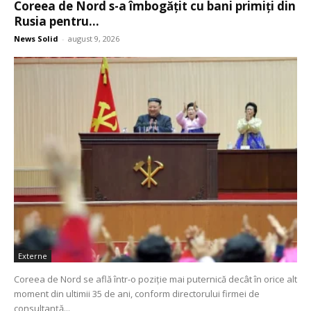
Coreea de Nord s-a îmbogățit cu bani primiți din
Rusia pentru...
News Solid
-
august 9, 2026
Externe
Coreea de Nord se află într-o poziție mai puternică decât în orice alt
moment din ultimii 35 de ani, conform directorului firmei de
consultanță...