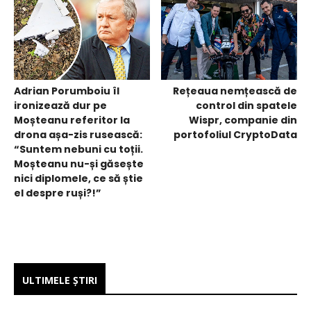
Adrian Porumboiu îl
Rețeaua nemțească de
ironizează dur pe
control din spatele
Moșteanu referitor la
Wispr, companie din
drona așa-zis rusească:
portofoliul CryptoData
“Suntem nebuni cu toții.
Moșteanu nu-și găsește
nici diplomele, ce să știe
el despre ruși?!”
ULTIMELE ŞTIRI