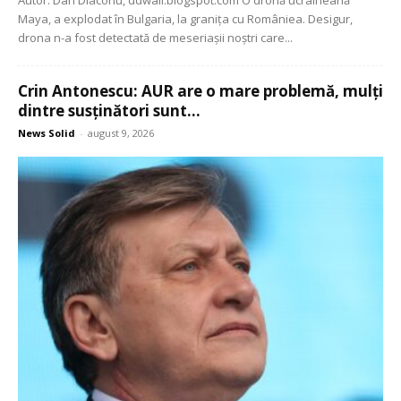
Autor: Dan Diaconu, ddwall.blogspot.com O dronă ucraineană
Maya, a explodat în Bulgaria, la granița cu Româniea. Desigur,
drona n-a fost detectată de meseriașii noștri care...
Crin Antonescu: AUR are o mare problemă, mulți
dintre susținători sunt...
News Solid
-
august 9, 2026