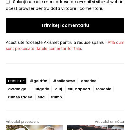
Salvați numele meu, adresa de e-mail și site-ul web în
acest browser pentru data viitoare i comentariu.
Acest site folosește Akismet pentru a reduce spamul.
Află cum
sunt procesate datele comentariilor tale
.
#goldfm
#solidnews
america
ETICHETE:
avram gal
Bulgaria
cluj
cluj napoca
romania
rumen radev
sua
trump
Articolul precedent
Articolul următor