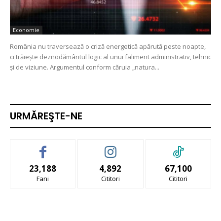
Economie
România nu traversează o criză energetică apărută peste noapte,
ci trăiește deznodământul logic al unui faliment administrativ, tehnic
și de viziune. Argumentul conform căruia „natura...
URMĂREŞTE-NE
23,188
4,892
67,100
Fani
Cititori
Cititori