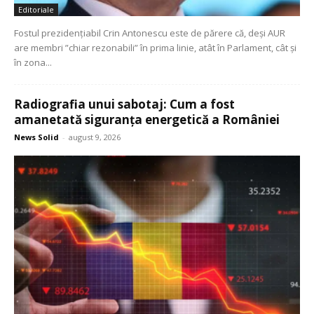
Editoriale
Fostul prezidenţiabil Crin Antonescu este de părere că, deşi AUR
are membri ”chiar rezonabili” în prima linie, atât în Parlament, cât şi
în zona...
Radiografia unui sabotaj: Cum a fost
amanetată siguranța energetică a României
News Solid
-
august 9, 2026