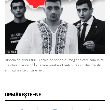
Politică
Dincolo de discursuri. Dincolo de sondaje. Imaginea care comunică
înaintea cuvintelor. În fiecare weekend, veți putea citi despre stilul
și imaginea celor care ne...
URMĂREŞTE-NE