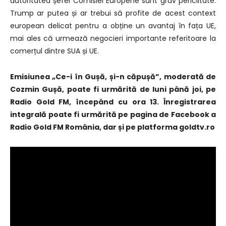
autoritatea șefei Comisiei Europene sunt grav periclitate.
Trump ar putea și ar trebui să profite de acest context
european delicat pentru a obține un avantaj în fața UE,
mai ales că urmează negocieri importante referitoare la
comerțul dintre SUA și UE.
Emisiunea „Ce-i în Gușă, și-n căpușă”, moderată de
Cozmin Gușă, poate fi urmărită de luni până joi, pe
Radio Gold FM, începând cu ora 13. Înregistrarea
integrală poate fi urmărită pe pagina de Facebook a
Radio Gold FM România, dar și pe platforma goldtv.ro