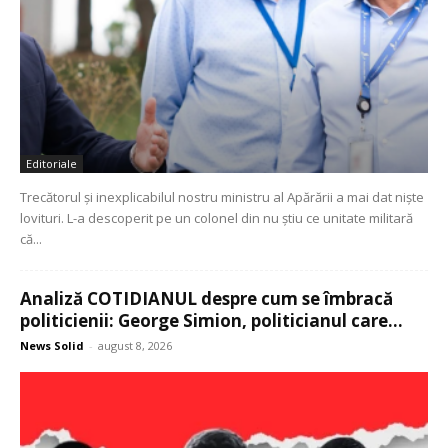
Editoriale
Trecătorul și inexplicabilul nostru ministru al Apărării a mai dat niște
lovituri. L-a descoperit pe un colonel din nu știu ce unitate militară
că...
Analiză COTIDIANUL despre cum se îmbracă
politicienii: George Simion, politicianul care...
News Solid
-
august 8, 2026