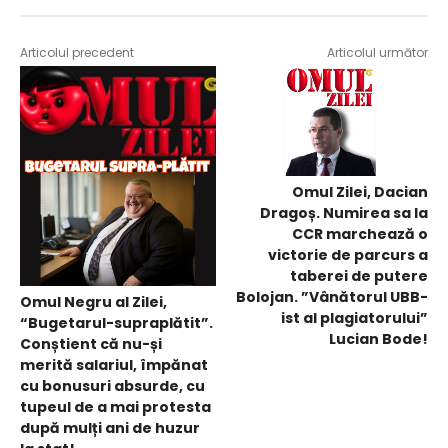
Articolul precedent
Articolul următor
Omul Zilei, Dacian
Dragoș. Numirea sa la
CCR marchează o
victorie de parcurs a
taberei de putere
Bolojan. ”Vânătorul UBB-
Omul Negru al Zilei,
ist al plagiatorului”
“Bugetarul-supraplătit”.
Lucian Bode!
Conștient că nu-și
merită salariul, împănat
cu bonusuri absurde, cu
tupeul de a mai protesta
după mulți ani de huzur