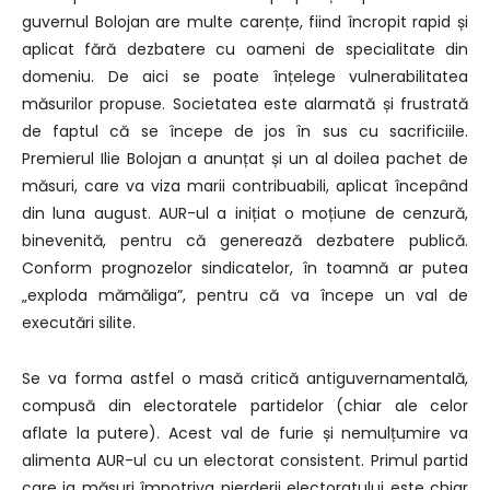
guvernul Bolojan are multe carențe, fiind încropit rapid și
aplicat fără dezbatere cu oameni de specialitate din
domeniu. De aici se poate înțelege vulnerabilitatea
măsurilor propuse. Societatea este alarmată și frustrată
de faptul că se începe de jos în sus cu sacrificiile.
Premierul Ilie Bolojan a anunțat și un al doilea pachet de
măsuri, care va viza marii contribuabili, aplicat începând
din luna august. AUR-ul a inițiat o moțiune de cenzură,
binevenită, pentru că generează dezbatere publică.
Conform prognozelor sindicatelor, în toamnă ar putea
„exploda mămăliga”, pentru că va începe un val de
executări silite.
Se va forma astfel o masă critică antiguvernamentală,
compusă din electoratele partidelor (chiar ale celor
aflate la putere). Acest val de furie și nemulțumire va
alimenta AUR-ul cu un electorat consistent. Primul partid
care ia măsuri împotriva pierderii electoratului este chiar