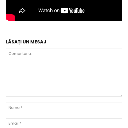
LĂSAȚI UN MESAJ
Comentariu:
Nu
Ema