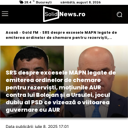
C
28.4
București
sâmbătă, august 8, 2026
Acasă
Gold FM
SRS despre excesele MAPN legate de
emiterea ordinelor de chemare pentru rezerviști,...
SRS despre excesele MAPN legate de
emiterea ordinelor de chemare
pentru rezerviști, moțiunile AUR
contra lui Bolojan și a Ursulei, jocul
dublu al PSD ce vizează o viitoarea
guvernare cu AUR
Data publicării: iulie 8, 2025 17:01