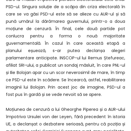
PSD-ul. Singura soluție de a scăpa din criza electorală în
care se va găsi PSD-ul este să se alieze cu AUR-ul și să
pună umărul la dărâmarea guvernului, printr-o a doua
moțiune de cenzură. În final, cele două partide pot
conlucra pentru a forma o nouă majoritate
guvernamentală. În cazul în care această etapă a
planului eșuează, s-ar putea declanșa alegeri
parlamentare anticipate. INSCOP-ul lui Remus Ștefureac,
afiliat SRI-ului, a publicat un sondaj măsluit, în care PNL-ul
și Ilie Bolojan apar cu un scor neverosimil de mare, în timp
ce PSD-ul este în scădere. Se încearcă, astfel, reabilitarea
imaginii lui Bolojan. Prin acest joc de imagine, PSD-ul a
fost pus în gardă și se vede nevoit să se apere.
Moțiunea de cenzură a lui Gheorghe Piperea și a AUR-ului
împotriva Ursulei von der Leyen, fără precedent în istoria
UE, a declanșat o dezbatere serioasă, pentru că poziția și