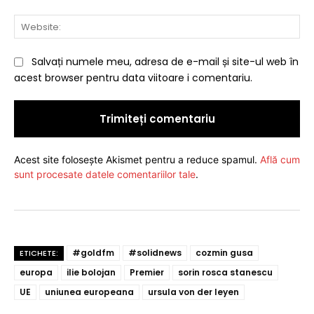
Web
Salvați numele meu, adresa de e-mail și site-ul web în
acest browser pentru data viitoare i comentariu.
Acest site folosește Akismet pentru a reduce spamul.
Află cum
sunt procesate datele comentariilor tale
.
#goldfm
#solidnews
cozmin gusa
ETICHETE:
europa
ilie bolojan
Premier
sorin rosca stanescu
UE
uniunea europeana
ursula von der leyen