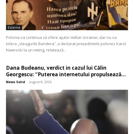
Externe
Polonia va continua să ofere ajutor militar Ucrainei, dar nu va
tolera „steagurile Bandera”, a declarat președintele polonez Karol
Nawrocki la un miting, relatează...
Dana Budeanu, verdict in cazul lui Călin
Georgescu: “Puterea internetului propulsează...
News Solid
-
august 8, 2026