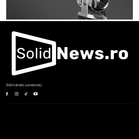
Rămâneți conectați: