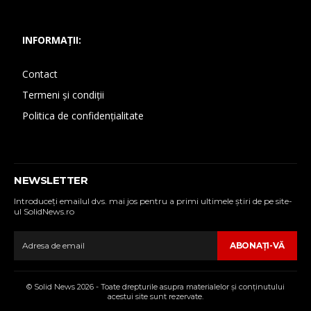
INFORMAȚII:
Contact
Termeni și condiții
Politica de confidențialitate
NEWSLETTER
Introduceţi emailul dvs. mai jos pentru a primi ultimele ştiri de pe site-
ul SolidNews.ro
ABONAŢI-VĂ
© Solid News 2026 - Toate drepturile asupra materialelor şi conţinutului
acestui site sunt rezervate.