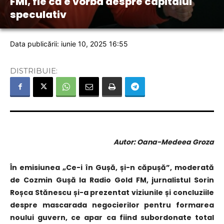
FMI, fie că e vorba despre capitalul
speculativ
Data publicării: iunie 10, 2025 16:55
DISTRIBUIE:
Autor: Oana-Medeea Groza
În emisiunea „Ce-i în Gușă, și-n căpușă”, moderată
de Cozmin Gușă la Radio Gold FM, jurnalistul Sorin
Roșca Stănescu și-a prezentat viziunile și concluziile
despre mascarada negocierilor pentru formarea
noului guvern, ce apar ca fiind subordonate total