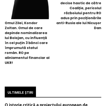
decise haotic de către
Coaliție, pericolul
războiului pentru RO
adus prin poziționările
anti-Rusia ale lui Nicușor
Omul Zilei, Kondor
Dan
Zoltan. Omul de care
depinde nominalizarea
lui Bolojan, cu influență
în cel puțin 3 bănci care
împrumută statul
român. RO pe
aliniamentul financiar al
UKR!
ULTIMELE ŞTIRI
O istorie critică a proiectului european de