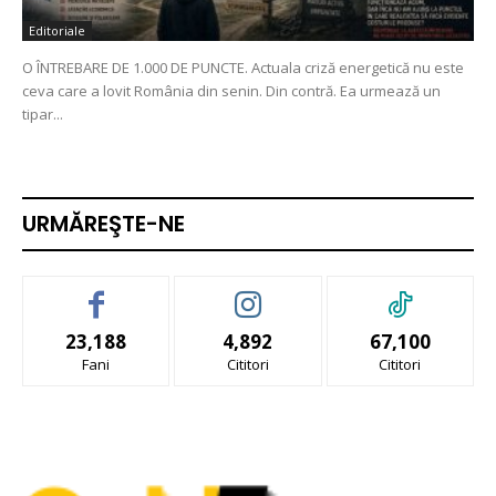
Editoriale
O ÎNTREBARE DE 1.000 DE PUNCTE. Actuala criză energetică nu este
ceva care a lovit România din senin. Din contră. Ea urmează un
tipar...
URMĂREŞTE-NE
23,188
4,892
67,100
Fani
Cititori
Cititori