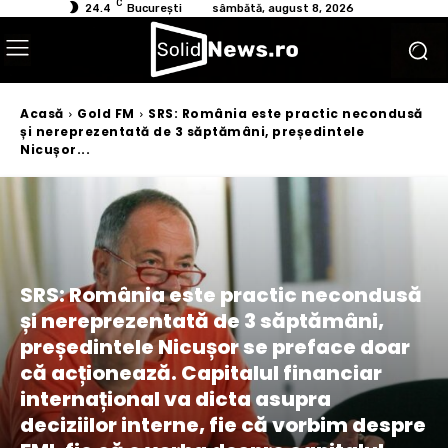
C
24.4
București
sâmbătă, august 8, 2026
Acasă
Gold FM
SRS: România este practic necondusă
și nereprezentată de 3 săptămâni, președintele
Nicușor...
SRS: România este practic necondusă
și nereprezentată de 3 săptămâni,
președintele Nicușor se preface doar
că acționează. Capitalul financiar
internațional va dicta asupra
deciziilor interne, fie că vorbim despre