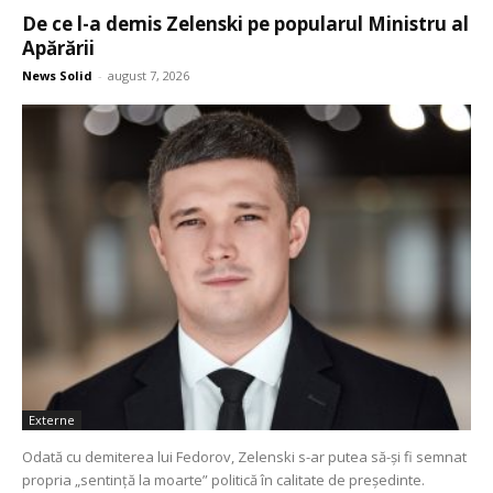
De ce l-a demis Zelenski pe popularul Ministru al
Apărării
News Solid
-
august 7, 2026
Externe
Odată cu demiterea lui Fedorov, Zelenski s-ar putea să-și fi semnat
propria „sentință la moarte” politică în calitate de președinte.