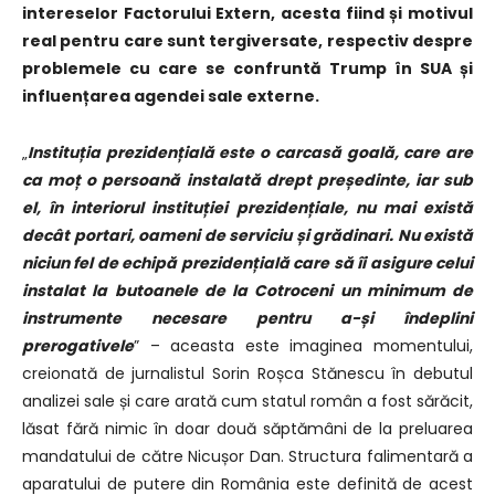
intereselor Factorului Extern, acesta fiind și motivul
real pentru care sunt tergiversate, respectiv despre
problemele cu care se confruntă Trump în SUA și
influențarea agendei sale externe.
„
Instituția prezidențială este o carcasă goală, care are
ca moț o persoană instalată drept președinte, iar sub
el, în interiorul instituției prezidențiale, nu mai există
decât portari, oameni de serviciu și grădinari. Nu există
niciun fel de echipă prezidențială care să îi asigure celui
instalat la butoanele de la Cotroceni un minimum de
instrumente necesare pentru a-și îndeplini
prerogativele
” – aceasta este imaginea momentului,
creionată de jurnalistul Sorin Roșca Stănescu în debutul
analizei sale și care arată cum statul român a fost sărăcit,
lăsat fără nimic în doar două săptămâni de la preluarea
mandatului de către Nicușor Dan. Structura falimentară a
aparatului de putere din România este definită de acest