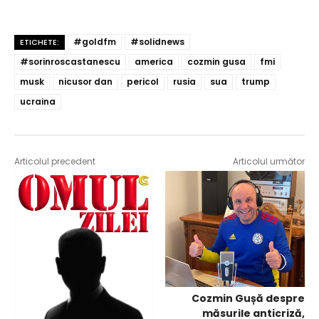
#goldfm
#solidnews
ETICHETE:
#sorinroscastanescu
america
cozmin gusa
fmi
musk
nicusor dan
pericol
rusia
sua
trump
ucraina
Articolul precedent
Articolul următor
Cozmin Gușă despre
măsurile anticriză,