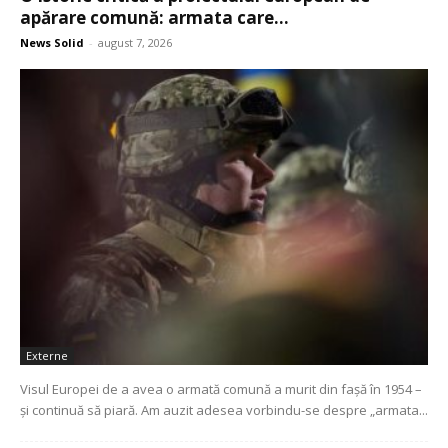
apărare comună: armata care...
News Solid
-
august 7, 2026
Externe
Visul Europei de a avea o armată comună a murit din fașă în 1954 –
și continuă să piară. Am auzit adesea vorbindu-se despre „armata...