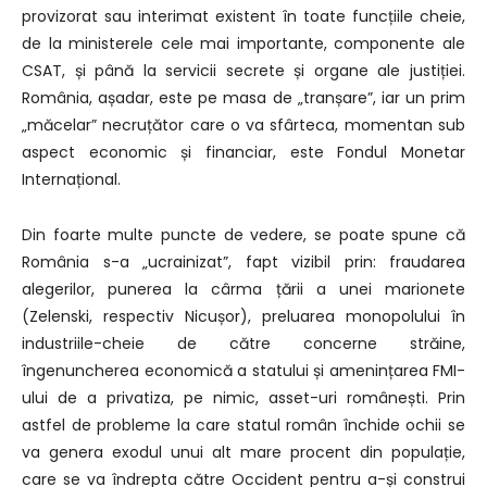
provizorat sau interimat existent în toate funcțiile cheie,
de la ministerele cele mai importante, componente ale
CSAT, și până la servicii secrete și organe ale justiției.
România, așadar, este pe masa de „tranșare”, iar un prim
„măcelar” necruțător care o va sfârteca, momentan sub
aspect economic și financiar, este Fondul Monetar
Internațional.
Din foarte multe puncte de vedere, se poate spune că
România s-a „ucrainizat”, fapt vizibil prin: fraudarea
alegerilor, punerea la cârma țării a unei marionete
(Zelenski, respectiv Nicușor), preluarea monopolului în
industriile-cheie de către concerne străine,
îngenuncherea economică a statului și amenințarea FMI-
ului de a privatiza, pe nimic, asset-uri românești. Prin
astfel de probleme la care statul român închide ochii se
va genera exodul unui alt mare procent din populație,
care se va îndrepta către Occident pentru a-și construi