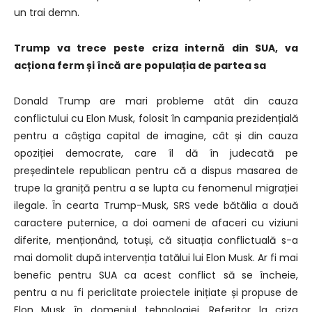
un trai demn.
Trump va trece peste criza internă din SUA, va
acționa ferm și încă are populația de partea sa
Donald Trump are mari probleme atât din cauza
conflictului cu Elon Musk, folosit în campania prezidențială
pentru a câștiga capital de imagine, cât și din cauza
opoziției democrate, care îl dă în judecată pe
președintele republican pentru că a dispus masarea de
trupe la graniță pentru a se lupta cu fenomenul migrației
ilegale. În cearta Trump-Musk, SRS vede bătălia a două
caractere puternice, a doi oameni de afaceri cu viziuni
diferite, menționând, totuși, că situația conflictuală s-a
mai domolit după intervenția tatălui lui Elon Musk. Ar fi mai
benefic pentru SUA ca acest conflict să se încheie,
pentru a nu fi periclitate proiectele inițiate și propuse de
Elon Musk în domeniul tehnologiei. Referitor la criza