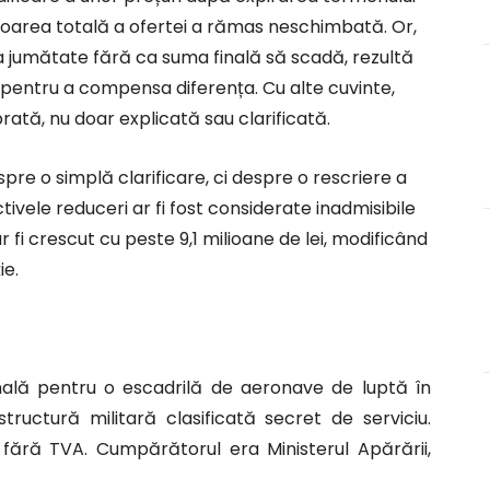
loarea totală a ofertei a rămas neschimbată. Or,
la jumătate fără ca suma finală să scadă, rezultă
e pentru a compensa diferența. Cu alte cuvinte,
brată, nu doar explicată sau clarificată.
spre o simplă clarificare, ci despre o rescriere a
vele reduceri ar fi fost considerate inadmisibile
r fi crescut cu peste 9,1 milioane de lei, modificând
ie.
nală pentru o escadrilă de aeronave de luptă în
tructură militară clasificată secret de serviciu.
i fără TVA. Cumpărătorul era Ministerul Apărării,