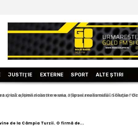
E
JUSTIŢIE
EXTERNE
SPORT
ALTE ŞTIRI
taj excepțional din Armenia, “țara care se uită în fiecare dim
ine de la Câmpia Turzii. O firmă de...