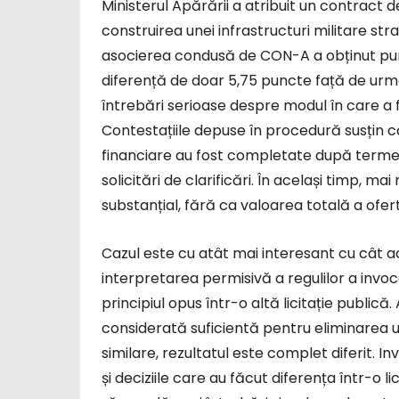
Ministerul Apărării a atribuit un contract 
construirea unei infrastructuri militare stra
asocierea condusă de CON-A a obținut punc
diferență de doar 5,75 puncte față de urmă
întrebări serioase despre modul în care a 
Contestațiile depuse în procedură susțin c
financiare au fost completate după termen
solicitări de clarificări. În același timp, m
substanțial, fără ca valoarea totală a ofer
Cazul este cu atât mai interesant cu cât
interpretarea permisivă a regulilor a invoc
principiul opus într-o altă licitație publică.
considerată suficientă pentru eliminarea u
similare, rezultatul este complet diferit. 
și deciziile care au făcut diferența într-o l