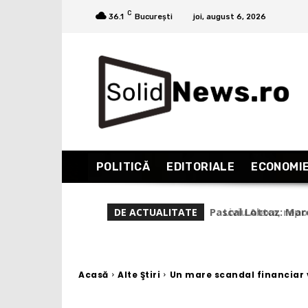
C
36.1
București
joi, august 6, 2026
POLITICĂ
EDITORIALE
ECONOMI
Liviu Alexa, repor
DE ACTUALITATE
(Partea 1)
Acasă
Alte Ştiri
Un mare scandal financiar v