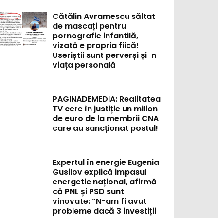
Cătălin Avramescu săltat
de mascați pentru
pornografie infantilă,
vizată e propria fiică!
Useriștii sunt perverși și-n
viața personală
PAGINADEMEDIA: Realitatea
TV cere în justiție un milion
de euro de la membrii CNA
care au sancționat postul!
Expertul în energie Eugenia
Gusilov explică impasul
energetic național, afirmă
că PNL și PSD sunt
vinovate: ”N-am fi avut
probleme dacă 3 investiții