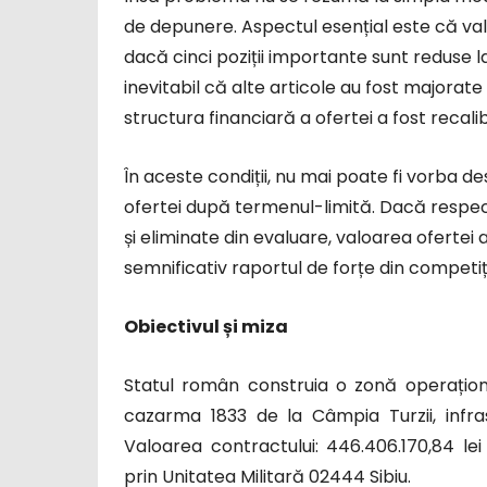
de depunere. Aspectul esențial este că va
dacă cinci poziții importante sunt reduse 
inevitabil că alte articole au fost majorat
structura financiară a ofertei a fost recali
În aceste condiții, nu mai poate fi vorba de
ofertei după termenul-limită. Dacă respecti
și eliminate din evaluare, valoarea ofertei a
semnificativ raportul de forțe din competiț
Obiectivul și miza
Statul român construia o zonă operațio
cazarma 1833 de la Câmpia Turzii, infras
Valoarea contractului: 446.406.170,84 le
prin Unitatea Militară 02444 Sibiu.