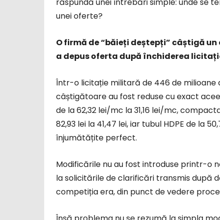
răspundă unei întrebări simple: unde se te
unei oferte?
O firmă de “băieți deștepți” câștigă un
a depus oferta după închiderea licitați
Într-o licitație militară de 446 de milioane 
câștigătoare au fost reduse cu exact aceea
de la 62,32 lei/mc la 31,16 lei/mc, compactar
82,93 lei la 41,47 lei, iar tubul HDPE de la 50,
înjumătățite perfect.
Modificările nu au fost introduse printr-o
la solicitările de clarificări transmis dup
competiția era, din punct de vedere proced
Însă problema nu se rezumă la simpla modi