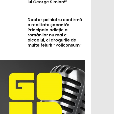
lui George Simion!”
Doctor psihiatru confirmă
o realitate șocantă:
Principala adicție a
românilor nu mai e
alcoolul, ci drogurile de
multe feluri! ”Policonsum”