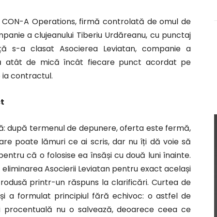
n CON-A Operations, firmă controlată de omul de
mpanie a clujeanului Tiberiu Urdăreanu, cu punctaj
ță s-a clasat Asocierea Leviatan, companie a
ă atât de mică încât fiecare punct acordat pe
ia contractul.
ct
bază: după termenul de depunere, oferta este fermă,
care poate lămuri ce ai scris, dar nu îți dă voie să
entru că o folosise ea însăși cu două luni înainte.
 eliminarea Asocierii Leviatan pentru exact același
trodusă printr-un răspuns la clarificări. Curtea de
și a formulat principiul fără echivoc: o astfel de
 ei procentuală nu o salvează, deoarece ceea ce