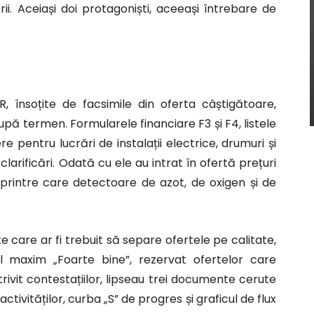
ii. Aceiași doi protagoniști, aceeași întrebare de
, însoțite de facsimile din oferta câștigătoare,
pă termen. Formularele financiare F3 și F4, listele
re pentru lucrări de instalații electrice, drumuri și
 clarificări. Odată cu ele au intrat în ofertă prețuri
, printre care detectoare de azot, de oxigen și de
care ar fi trebuit să separe ofertele pe calitate,
vul maxim „Foarte bine”, rezervat ofertelor care
ivit contestațiilor, lipseau trei documente cerute
ctivităților, curba „S” de progres și graficul de flux