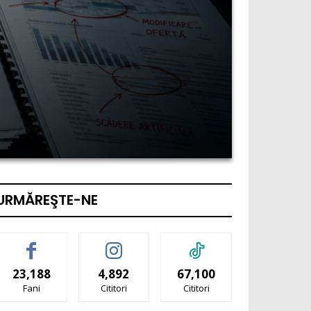
URMĂREŞTE-NE
23,188
4,892
67,100
Fani
Cititori
Cititori