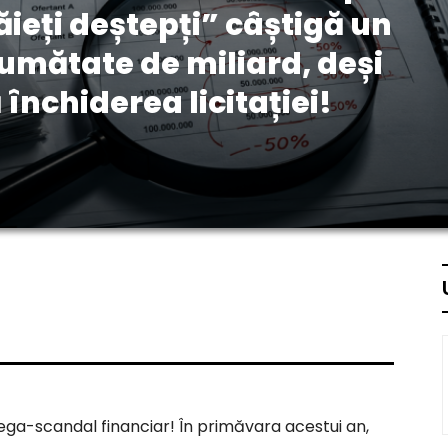
ăieți deștepți” câștigă un
jumătate de miliard, deși
închiderea licitației!
mega-scandal financiar! În primăvara acestui an,