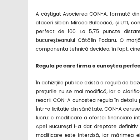
A câștigat Asocierea CON-A, formată di
afaceri sibian Mircea Bulboacă, și UTI, co
perfect de 100. La 5,75 puncte distan
bucureșteanului Cătălin Podaru. O marj
componenta tehnică decidea, în fapt, cine 
Regula pe care firma o cunoștea perfe
În achizițiile publice există o regulă de 
prețurile nu se mai modifică, iar o clarifi
rescrii. CON-A cunoștea regula în detaliu p
Într-o licitație din sănătate, CON-A ceruse
lucru: o modificare a ofertei financiare in
Apel București i-a dat dreptate definitiv 
modificare este interzisă, iar mărimea