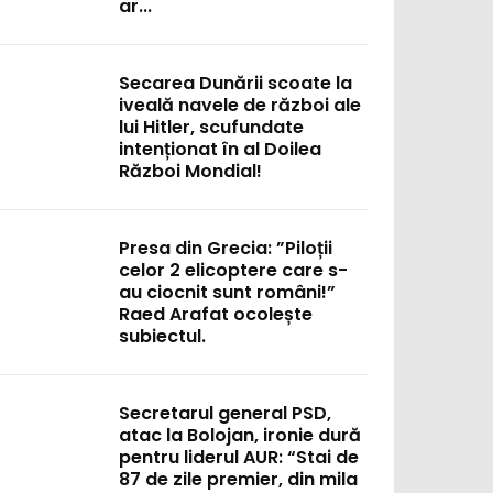
ar...
Secarea Dunării scoate la
iveală navele de război ale
lui Hitler, scufundate
intenționat în al Doilea
Război Mondial!
Presa din Grecia: ”Piloții
celor 2 elicoptere care s-
au ciocnit sunt români!”
Raed Arafat ocolește
subiectul.
Secretarul general PSD,
atac la Bolojan, ironie dură
pentru liderul AUR: “Stai de
87 de zile premier, din mila