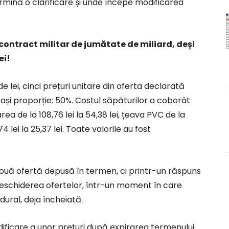
rmină o clarificare și unde începe modificarea
 contract militar de jumătate de miliard, deși
ei!
de lei, cinci prețuri unitare din oferta declarată
și proporție: 50%. Costul săpăturilor a coborât
ea de la 108,76 lei la 54,38 lei, țeava PVC de la
74 lei la 25,37 lei. Toate valorile au fost
 nouă ofertă depusă în termen, ci printr-un răspuns
ă deschiderea ofertelor, într-un moment în care
ural, deja încheiată.
ficare a unor prețuri după expirarea termenului