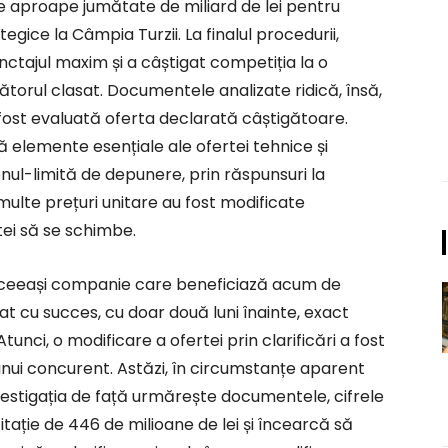
de aproape jumătate de miliard de lei pentru
tegice la Câmpia Turzii. La finalul procedurii,
tajul maxim și a câștigat competiția la o
torul clasat. Documentele analizate ridică, însă,
fost evaluată oferta declarată câștigătoare.
ă elemente esențiale ale ofertei tehnice și
ul-limită de depunere, prin răspunsuri la
ai multe prețuri unitare au fost modificate
tei să se schimbe.
 aceeași companie care beneficiază acum de
at cu succes, cu doar două luni înainte, exact
 Atunci, o modificare a ofertei prin clarificări a fost
nui concurent. Astăzi, în circumstanțe aparent
Investigația de față urmărește documentele, cifrele
icitație de 446 de milioane de lei și încearcă să