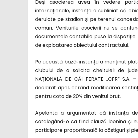
Deși asocierea avea în vedere partic
internaționale, instanța a subliniat că obie
derulate pe stadion și pe terenul concesiona
comun. Veniturile asocierii nu se confun
documentele contabile puse la dispoziție 
de exploatarea obiectului contractului.
Pe această bază, instanța a menținut plata 
clubului de a solicita cheltuieli de j
NAȚIONALĂ DE CĂI FERATE „CFR” S.A. 
declarat apel, cerând modificarea sentinței
pentru cota de 20% din venitul brut.
Apelanta a argumentat că instanța de f
catalogând-o ca fiind clauză leonină și nulă
participare proporțională la câștiguri și pie