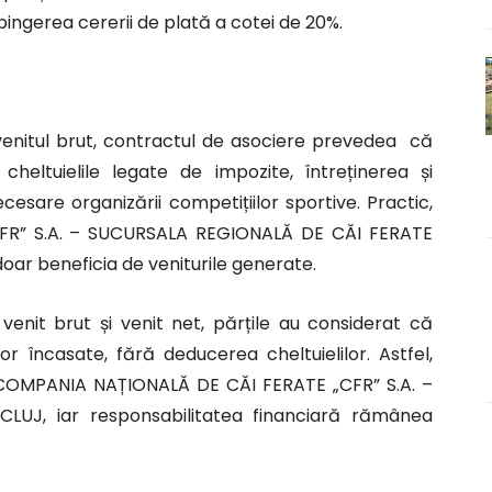
spingerea cererii de plată a cotei de 20%.
venitul brut, contractul de asociere prevedea că
eltuielile legate de impozite, întreținerea și
cesare organizării competițiilor sportive. Practic,
R” S.A. – SUCURSALA REGIONALĂ DE CĂI FERATE
 doar beneficia de veniturile generate.
 venit brut și venit net, părțile au considerat că
or încasate, fără deducerea cheltuielilor. Astfel,
iv COMPANIA NAȚIONALĂ DE CĂI FERATE „CFR” S.A. –
UJ, iar responsabilitatea financiară rămânea