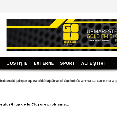
E
JUSTIŢIE
EXTERNE
SPORT
ALTE ŞTIRI
lenski pe popularul Ministru al Apărării
ului Grup de la Cluj are probleme...