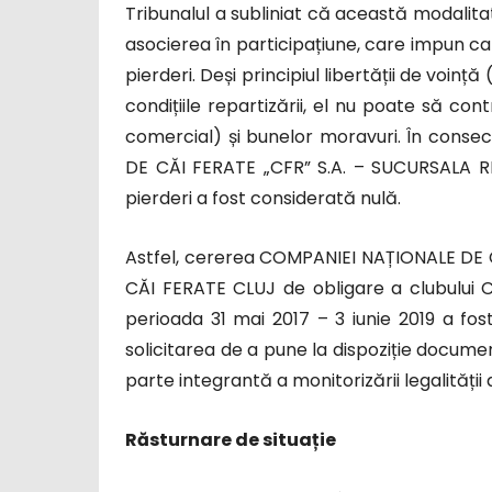
Tribunalul a subliniat că această modalita
asocierea în participațiune, care impun ca pa
pierderi. Deși principiul libertății de voinț
condițiile repartizării, el nu poate să con
comercial) și bunelor moravuri. În cons
DE CĂI FERATE „CFR” S.A. – SUCURSALA R
pierderi a fost considerată nulă.
Astfel, cererea COMPANIEI NAȚIONALE DE
CĂI FERATE CLUJ de obligare a clubului C
perioada 31 mai 2017 – 3 iunie 2019 a fos
solicitarea de a pune la dispoziție documen
parte integrantă a monitorizării legalității a
Răsturnare de situație