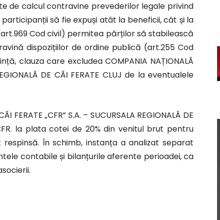
te de calcul contravine prevederilor legale privind
rticipanții să fie expuși atât la beneficii, cât și la
ă (art.969 Cod civil) permitea părților să stabilească
travină dispozițiilor de ordine publică (art.255 Cod
ecință, clauza care excludea COMPANIA NAȚIONALĂ
EGIONALĂ DE CĂI FERATE CLUJ de la eventualele
 CĂI FERATE „CFR” S.A. – SUCURSALA REGIONALĂ DE
FR. la plata cotei de 20% din venitul brut pentru
t respinsă. În schimb, instanța a analizat separat
tele contabile și bilanțurile aferente perioadei, ca
socierii.