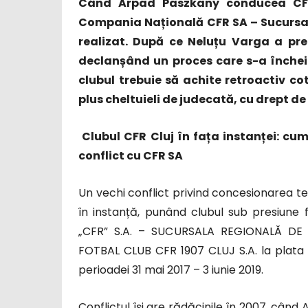
Când Arpad Paszkany conducea CFR 
Compania Națională CFR SA – Sucursala
realizat. După ce Neluțu Varga a prelu
declanșând un proces care s-a încheia
clubul trebuie să achite retroactiv co
plus cheltuieli de judecată, cu drept de
Clubul CFR Cluj în fața instanței: cu
conflict cu CFR SA
Un vechi conflict privind concesionarea te
în instanță, punând clubul sub presiun
„CFR” S.A. – SUCURSALA REGIONALĂ DE C
FOTBAL CLUB CFR 1907 CLUJ S.A. la plata c
perioadei 31 mai 2017 – 3 iunie 2019.
Conflictul își are rădăcinile în 2007, cân