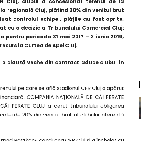
Cluj, clubul a concesionat terenul de la
 regională Cluj, plătind 20% din venitul brut
at controlul echipei, plățile au fost oprite,
t cu o decizie a Tribunalului Comercial Cluj:
ta pentru perioada 31 mai 2017 – 3 iunie 2019,
 recurs la Curtea de Apel Cluj.
m o clauză veche din contract aduce clubul în
renului pe care se află stadionul CFR Cluj a apărut
e financiară. COMPANIA NAȚIONALĂ DE CĂI FERATE
ĂI FERATE CLUJ a cerut tribunalului obligarea
otei de 20% din venitul brut al clubului, aferentă
d Arpad Paszkany conducea CFR Cluj și a încheiat cu