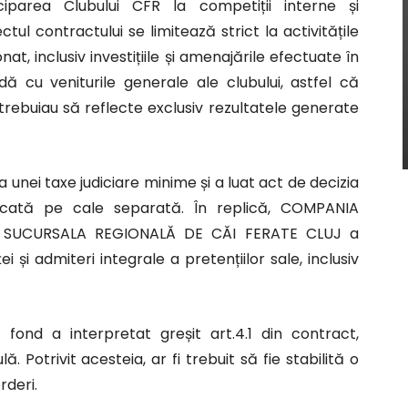
iparea Clubului CFR la competiții interne și
ctul contractului se limitează strict la activitățile
t, inclusiv investițiile și amenajările efectuate în
dă cu veniturile generale ale clubului, astfel că
trebuiau să reflecte exclusiv rezultatele generate
unei taxe judiciare minime și a luat act de decizia
udecată pe cale separată. În replică, COMPANIA
– SUCURSALA REGIONALĂ DE CĂI FERATE CLUJ a
 și admiteri integrale a pretențiilor sale, inclusiv
ond a interpretat greșit art.4.1 din contract,
. Potrivit acesteia, ar fi trebuit să fie stabilită o
rderi.