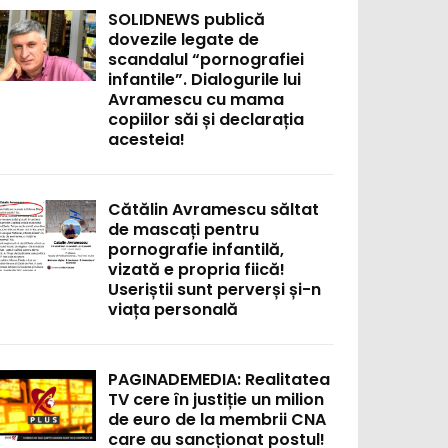
SOLIDNEWS publică
dovezile legate de
scandalul “pornografiei
infantile”. Dialogurile lui
Avramescu cu mama
copiilor săi și declarația
acesteia!
Cătălin Avramescu săltat
de mascați pentru
pornografie infantilă,
vizată e propria fiică!
Useriștii sunt perverși și-n
viața personală
PAGINADEMEDIA: Realitatea
TV cere în justiție un milion
de euro de la membrii CNA
care au sancționat postul!