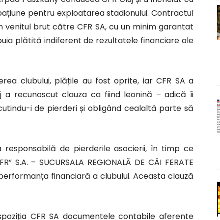
pațiune pentru exploatarea stadionului. Contractul
n venitul brut către CFR SA, cu un minim garantat
uia plătită indiferent de rezultatele financiare ale
a clubului, plățile au fost oprite, iar CFR SA a
j a recunoscut clauza ca fiind leonină – adică îi
cutindu-i de pierderi și obligând cealaltă parte să
a responsabilă de pierderile asocierii, în timp ce
R” S.A. – SUCURSALA REGIONALĂ DE CĂI FERATE
performanța financiară a clubului. Aceasta clauză
dispoziția CFR SA documentele contabile aferente