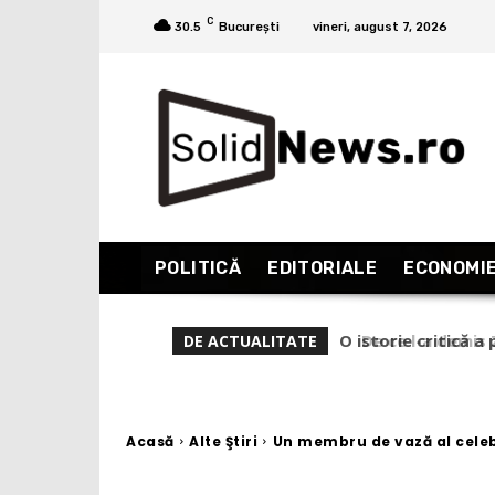
C
30.5
București
vineri, august 7, 2026
POLITICĂ
EDITORIALE
ECONOMI
De ce l-a demis Ze
DE ACTUALITATE
Acasă
Alte Ştiri
Un membru de vază al celebr