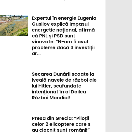
Expertul în energie Eugenia
Gusilov explică impasul
energetic național, afirmă
că PNL și PSD sunt
vinovate: ”N-am fi avut
probleme dacă 3 investiții
ar...
Secarea Dunării scoate la
iveală navele de război ale
lui Hitler, scufundate
intenționat în al Doilea
Război Mondial!
Presa din Grecia: ”Piloții
celor 2 elicoptere care s-
au ciocnit sunt români!”