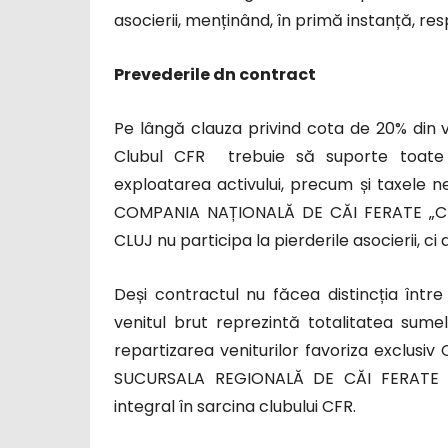
asocierii, menținând, în primă instanță, re
Prevederile dn contract
Pe lângă clauza privind cota de 20% din 
Clubul CFR trebuie să suporte toate ch
exploatarea activului, precum și taxele ne
COMPANIA NAȚIONALĂ DE CĂI FERATE „CF
CLUJ nu participa la pierderile asocierii, ci
Deși contractul nu făcea distincția între
venitul brut reprezintă totalitatea sumel
repartizarea veniturilor favoriza exclus
SUCURSALA REGIONALĂ DE CĂI FERATE CL
integral în sarcina clubului CFR.