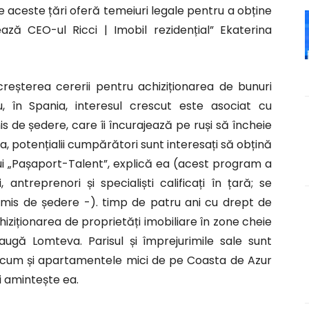
e aceste țări oferă temeiuri legale pentru a obține
ză CEO-ul Ricci | Imobil rezidențial” Ekaterina
 creșterea cererii pentru achiziționarea de bunuri
lu, în Spania, interesul crescut este asociat cu
s de ședere, care îi încurajează pe ruși să încheie
nța, potențialii cumpărători sunt interesați să obțină
i „Pașaport-Talent”, explică ea (acest program a
 antreprenori și specialiști calificați în țară; se
mis de ședere -). timp de patru ani cu drept de
chiziționarea de proprietăți imobiliare în zone cheie
adaugă Lomteva. Parisul și împrejurimile sale sunt
precum și apartamentele mici de pe Coasta de Azur
și amintește ea.