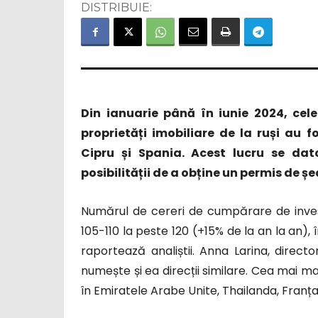
DISTRIBUIE:
Din ianuarie până în iunie 2024, cel
proprietăți imobiliare de la ruși au f
Cipru și Spania. Acest lucru se dator
posibilității de a obține un permis de șe
Numărul de cereri de cumpărare de investiț
105-110 la peste 120 (+15% de la an la an), 
raportează analiștii. Anna Larina, direct
numește și ea direcții similare. Cea mai ma
în Emiratele Arabe Unite, Thailanda, Franța,