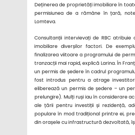
Deținerea de proprietăți imobiliare în toat
permisiunea de a rămâne în țară, notea
Lomteva.
Consultanții intervievați de RBC atribuie
imobiliare diverșilor factori. De exemp
finalizarea viitoare a programului de permi
tranzacții mai rapid, explică Larina. În Fra
un permis de ședere în cadrul programulu
fost introdus pentru a atrage investitori,
eliberează un permis de ședere – un per
prelungire). Mulți ruși iau în considerare a
ale țării pentru investiții și rezidență, 
populare în mod tradițional printre ei, 
din orașele cu infrastructură dezvoltată, î