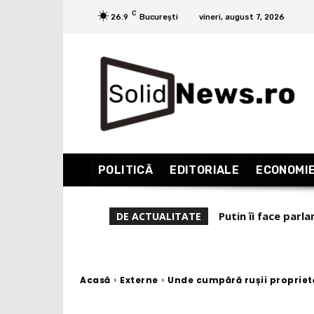
C
26.9
București
vineri, august 7, 2026
POLITICĂ
EDITORIALE
ECONOMI
Liviu Alexa: Sacha
DE ACTUALITATE
fabricǎ de drone m
Acasă
Externe
Unde cumpără rușii proprietă