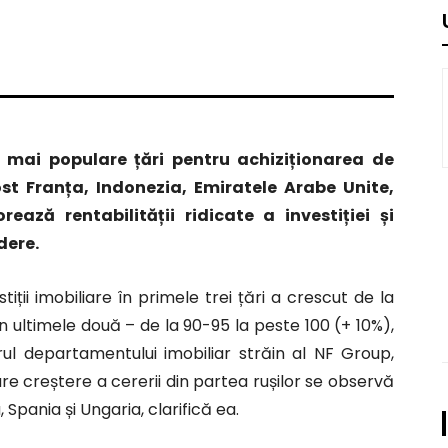
e mai populare țări pentru achiziționarea de
ost Franța, Indonezia, Emiratele Arabe Unite,
ează rentabilității ridicate a investiției și
dere.
ii imobiliare în primele trei țări a crescut de la
în ultimele două – de la 90-95 la peste 100 (+ 10%),
orul departamentului imobiliar străin al NF Group,
re creștere a cererii din partea rușilor se observă
 Spania și Ungaria, clarifică ea.