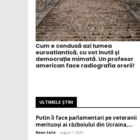
Cum e condusă azi lumea
euroatlantică, cu vot inutil și
democrație mimată. Un profesor
american face radiografia ororii!
ULTIMELE ŞTIRI
Putin îi face parlamentari pe veteranii
merituoși ai războiului din Ucraina,...
News Solid
-
august 7, 2026