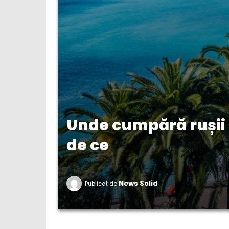
Unde cumpără rușii p
de ce
News Solid
Publicat de