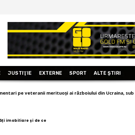
E
JUSTIŢIE
EXTERNE
SPORT
ALTE ŞTIRI
 (Ludovic) Dragic, regele Superbet, şi cardinalul Sergiu (Rich
edia pentru a cuceri România. Cine nu-i...
ți imobiliare și de ce