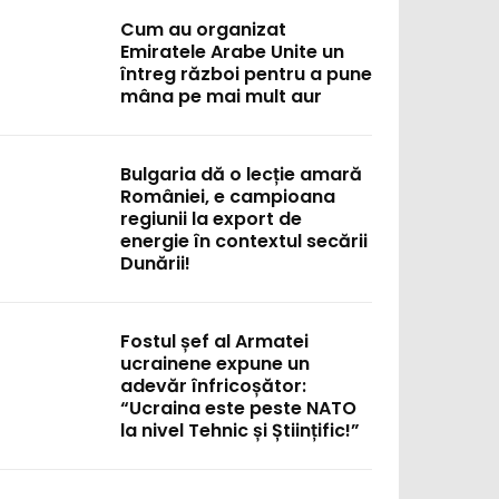
Cum au organizat
Emiratele Arabe Unite un
întreg război pentru a pune
mâna pe mai mult aur
Bulgaria dă o lecție amară
României, e campioana
regiunii la export de
energie în contextul secării
Dunării!
Fostul șef al Armatei
ucrainene expune un
adevăr înfricoșător:
“Ucraina este peste NATO
la nivel Tehnic și Științific!”
: