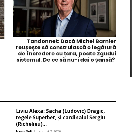
Tandonnet: Dacă Michel Barnier
reușește să construiască o legătură
de încredere cu țara, poate zgudui
sistemul. De ce să nu-i dai o șansă?
Liviu Alexa: Sacha (Ludovic) Dragic,
regele Superbet, şi cardinalul Sergiu
(Richelieu)...
News Solid
-
august 7, 2026