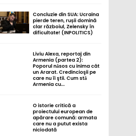
Concluzie din SUA: Ucraina
pierde teren, rușii domină
clar războiul, Zelensky în
dificultate! (INPOLITICS)
Liviu Alexa, reportaj din
Armenia (partea 2):
Poporul nǎsos cu inima cât
un Ararat. Credincioşii pe
care nu îi ştii. Cum stǎ
Armenia cu...
O istorie critică a
proiectului european de
apărare comună: armata
care nu a putut exista
niciodată