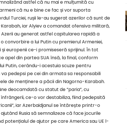
emnalizând astfel că nu mai e mulțumită cu
e armeni că nu e bine ce fac și vor suporta
dul Turciei, rușii le-au sugerat azerilor că sunt de
arabah, iar Alyiev a comandat ofensiva militară,
. Azerii au generat astfel capitularea rapidă a
 convorbire a lui Putin cu premierul Armeniei,
i europenii ce-i promiseseră sprijinul. În tot
e apel din partea SUA însă, la final, conform
a lui Putin, cerându-i acestuia scuze pentru
i va pedepsi pe cei din armata sa responsabili
upele de menținere a păcii din Nagorno-Karabah.
âne deocamdată cu statut de ”paria”, cu
înfrângerii, ce-o vor destabiliza, fiind pedepsită
anii”, iar Azerbaidjanul se întărește printr-o
 ajutând Rusia să semnalizeze că face jocurile
nd potențialul de ajutor pe care America sau UE l-