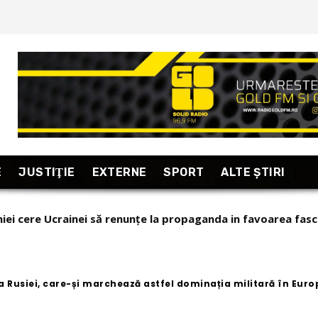
E
JUSTIŢIE
EXTERNE
SPORT
ALTE ŞTIRI
ict in cazul lui Călin Georgescu: “Puterea internetului prop
zări relevante!” (stiripesurse)
a Rusiei, care-și marchează astfel dominația militară în Euro