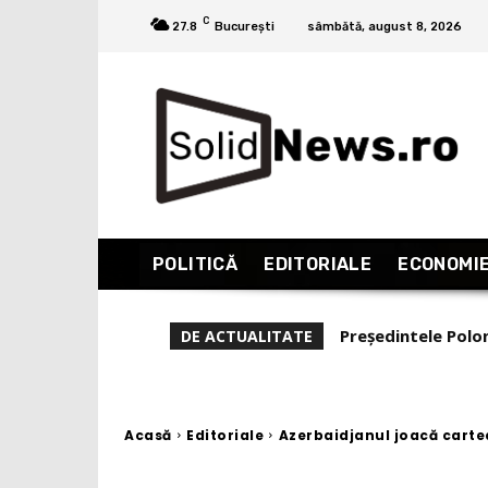
C
27.8
București
sâmbătă, august 8, 2026
POLITICĂ
EDITORIALE
ECONOMI
Dana Budeanu, verd
DE ACTUALITATE
experiență și reali
Acasă
Editoriale
Azerbaidjanul joacă carte