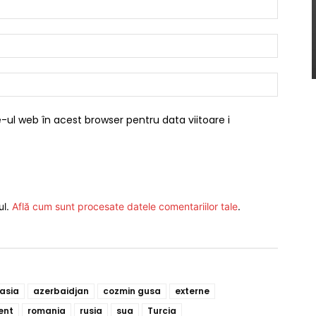
Nume:*
Email:*
Website
-ul web în acest browser pentru data viitoare i
ul.
Află cum sunt procesate datele comentariilor tale
.
asia
azerbaidjan
cozmin gusa
externe
ent
romania
rusia
sua
Turcia