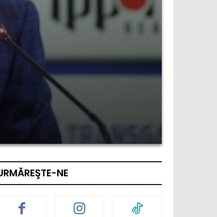
URMĂREŞTE-NE