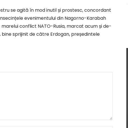
nostru se agită în mod inutil și prostesc, concordant
r consecințele evenimentului din Nagorno-Karabah
ea marelui conflict NATO-Rusia, marcat acum și de-
 bine sprijinit de către Erdogan, președintele