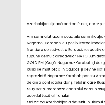
Azerbaidjanul joacă cartea Rusiei, care-și
Am semnalat acum două zile semnificația ge
Nagorno-Karabah, cu posibilitatea imediată
frontiera de sud-est a Europei, respectiv cu
supune demult directivelor NATO. Am detalia
GOLD FM (Gușă: Nagorno-Karabah și dezgh
Rusia se multiplică în Caucaz și devine sofi
reprezintă Nagorno-Karabah pentru Armen
de ani a conflictului, dar și felul în care Ru
reuși să-și marcheze controlul comun asupra
acordul tacit al Iranului.
Mai zic că Azerbaidjan a devenit în ultimul 