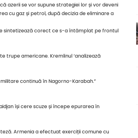
ă azerii se vor supune strategiei lor și vor deveni
a cu gaz și petrol, după decizia de eliminare a
, ce sintetizează corect ce s-a întâmplat pe frontul
ște trupe americane. Kremlinul ‘analizează
e militare continuă în Nagorno-Karabah.”
baidjan își cere scuze și începe epurarea în
inteză. Armenia a efectuat exerciții comune cu