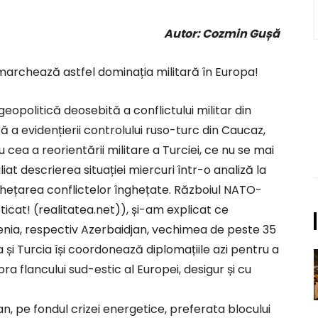
Autor: Cozmin Gușă
 marchează astfel dominația militară în Europa!
opolitică deosebită a conflictului militar din
 a evidențierii controlului ruso-turc din Caucaz,
 cea a reorientării militare a Turciei, ce nu se mai
t descrierea situației miercuri într-o analiză la
ețarea conflictelor înghețate. Războiul NATO-
sticat! (realitatea.net)), și-am explicat ce
ia, respectiv Azerbaidjan, vechimea de peste 35
sia și Turcia își coordonează diplomațiile azi pentru a
 flancului sud-estic al Europei, desigur și cu
an, pe fondul crizei energetice, preferata blocului