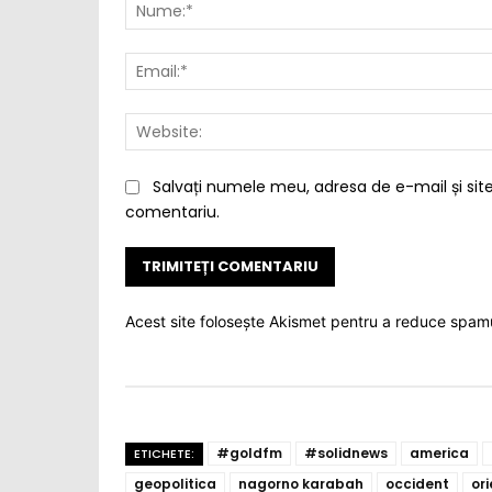
Salvați numele meu, adresa de e-mail și site
comentariu.
Acest site folosește Akismet pentru a reduce spam
#goldfm
#solidnews
america
ETICHETE:
geopolitica
nagorno karabah
occident
ori