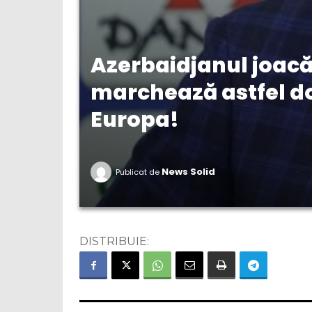
Azerbaidjanul joacă 
marchează astfel do
Europa!
News Solid
Publicat de
DISTRIBUIE: