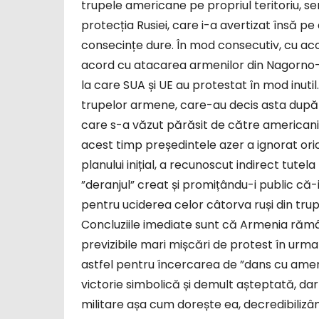
trupele americane pe propriul teritoriu, s
protecția Rusiei, care i-a avertizat însă p
consecințe dure. În mod consecutiv, cu acor
acord cu atacarea armenilor din Nagorno-K
la care SUA și UE au protestat în mod inutil
trupelor armene, care-au decis asta după o
care s-a văzut părăsit de către americanii ș
acest timp președintele azer a ignorat oric
planului inițial, a recunoscut indirect tutel
”deranjul” creat și promițându-i public că-
pentru uciderea celor câtorva ruși din tr
Concluziile imediate sunt că Armenia răm
previzibile mari mișcări de protest în urma 
astfel pentru încercarea de ”dans cu americ
victorie simbolică și demult așteptată, dar
militare așa cum dorește ea, decredibilizâ