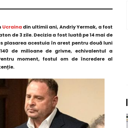
n
Ucraina
din ultimii ani, Andriy Yermak, a fost
on de 3 zile. Decizia a fost luată pe 14 mai de
us plasarea acestuia în arest pentru două luni
 140 de milioane de grivne, echivalentul a
 Pentru moment, fostul om de încredere al
enție.