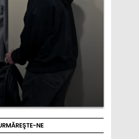
URMĂREŞTE-NE