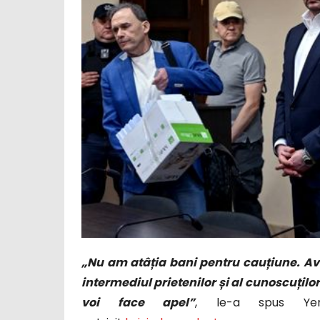
„Nu am atâția bani pentru cauțiune. Av
intermediul prietenilor și al cunoscuțilo
voi face apel”
, le-a spus Yerma