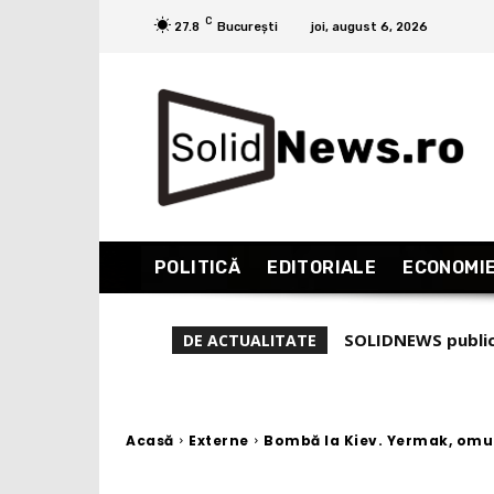
C
27.8
București
joi, august 6, 2026
POLITICĂ
EDITORIALE
ECONOMI
Cătălin Avramescu 
DE ACTUALITATE
sunt perverși și-n
Acasă
Externe
Bombă la Kiev. Yermak, omul 