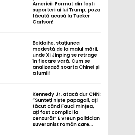
Americii. Format din foști
suporteri ai lui Trump, poza
făcută acasă la Tucker
Carlson!
Beidaihe, stațiunea
modestă de la malul mării,
unde Xi Jinping se retrage
în fiecare vară. Cum se
analizează soarta Chinei și
a lumii!
Kennedy Jr. atacă dur CNN:
”Sunteți niște papagali, ați
tăcut când Fauci mințea,
ați fost complici la
cenzură!” E vreun politician
suveranist român care...