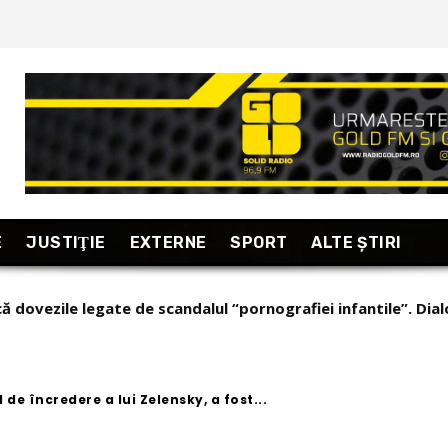
E
JUSTIŢIE
EXTERNE
SPORT
ALTE ŞTIRI
săltat de mascați pentru pornografie infantilă, vizată e prop
 viața personală
de încredere a lui Zelensky, a fost...