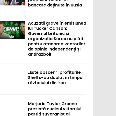
bancare deținute în Rusia
Acuzații grave în emisiunea
lui Tucker Carlson:
Guvernul britanic și
organizația Soros au plătit
pentru atacarea vectorilor
de opinie independenți și
antirăzboi!
„Este obscen”: profiturile
Shell s-au dublat în timpul
războiului din Iran
Marjorie Taylor Greene
prezintă nucleul viitorului
partid suveranist al