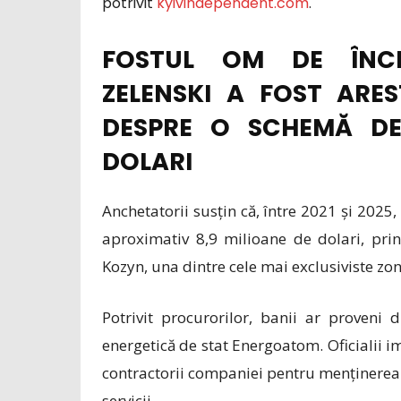
potrivit
kyivindependent.com
.
FOSTUL OM DE ÎNCR
ZELENSKI A FOST ARE
DESPRE O SCHEMĂ DE
DOLARI
Anchetatorii susțin că, între 2021 și 2025,
aproximativ 8,9 milioane de dolari, pr
Kozyn, una dintre cele mai exclusiviste zon
Potrivit procurorilor, banii ar proven
energetică de stat Energoatom. Oficialii i
contractorii companiei pentru menținerea c
servicii.