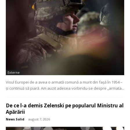
Externe
Visul Europei de a avea o armată comună a murit din fașă în 1954 –
și continuă să piară. Am auzit adesea vorbindu-se despre „armata...
De ce l-a demis Zelenski pe popularul Ministru al
Apărării
News Solid
-
august 7, 2026