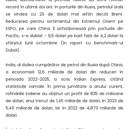
record în ultimii doi ani: în porturile din Rusia, petrolul Urals
se vindea cu 20 de dolari mai ieftin decât Brent.
Reducerea pentru sortimentul din Extremul Orient pe
ESPO, pe care China îl achiziționează prin porturile din
Pacific, s-a dublat – 9,5 dolari pe baril față de 4,2 dolari la
sfârșitul lunii octombrie (în raport cu benchmark-ul
Dubai).
India, al doilea cumpărător de petrol din Rusia după China,
a economisit 12,6 miliarde de dolari din reduceri în
perioada 2022-2025, a scris Indian Express, citând
statisticile vamale. În prima jumătate a anului curent,
rafinăriile indiene au obținut un profit de 835 de milioane
de dolari, anul trecut de 1,45 miliarde de dolari, în 2023 de
5,411 miliarde de dolari, iar în 2022 de 4,873 miliarde de
dolari.