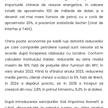
importurile chineze de resurse energetice, în valoare
totală de aproximativ 100 de miliarde de dolari, și a
devenit cel mai mare furnizor de petrol, cu o cotă de
aproximativ 20%, a prezentat statisticile Sechin (citat de
Interfax și TASS).
China poate economisi pe barilii ruși datorită reducerilor
pe care companiile petroliere rusești sunt nevoite să le
acorde după începerea războiului cu Ucraina. Conform
calculelor Institutului Gaidar, reducerile au atins nivelul
maxim de 16% față de prețurile altor furnizori din RPC în
vara anului 2022. Până la sfârșitul anului 2023, reducerea
medie pentru clienții chinezi a scăzut la 5% față de Brent,
în 2024 a dispărut practic, iar în 2025 a început să
crească din nou: 2,8% în primul trimestru, 6,3% în al doilea.
După introducerea sancțiunilor SUA împotriva Rosneft și
Lukoil, discounturile la petrolul rusesc au atins niveluri