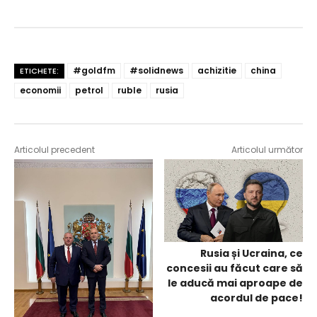
#goldfm
#solidnews
achizitie
china
ETICHETE:
economii
petrol
ruble
rusia
Articolul precedent
Articolul următor
Rusia și Ucraina, ce
concesii au făcut care să
le aducă mai aproape de
acordul de pace!