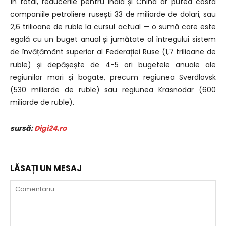
În total, reducerile pentru India și China ar putea costa
companiile petroliere rusești 33 de miliarde de dolari, sau
2,6 trilioane de ruble la cursul actual — o sumă care este
egală cu un buget anual și jumătate al întregului sistem
de învățământ superior al Federației Ruse (1,7 trilioane de
ruble) și depășește de 4-5 ori bugetele anuale ale
regiunilor mari și bogate, precum regiunea Sverdlovsk
(530 miliarde de ruble) sau regiunea Krasnodar (600
miliarde de ruble).
sursă:
Digi24.ro
LĂSAȚI UN MESAJ