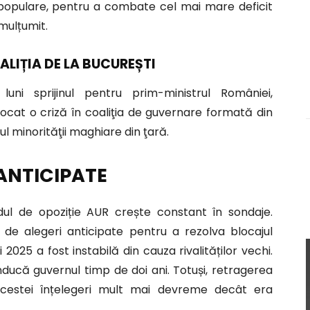
epopulare, pentru a combate cel mai mare deficit
mulțumit.
ALIȚIA DE LA BUCUREȘTI
uni sprijinul pentru prim-ministrul României,
vocat o criză în coaliţia de guvernare formată din
dul minorităţii maghiare din ţară.
 ANTICIPATE
dul de opoziție AUR crește constant în sondaje.
de alegeri anticipate pentru a rezolva blocajul
i 2025 a fost instabilă din cauza rivalităților vechi.
nducă guvernul timp de doi ani. Totuși, retragerea
cestei înțelegeri mult mai devreme decât era