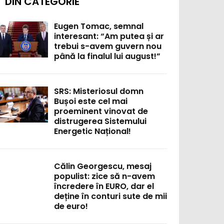
DIN CATEGORIE
Eugen Tomac, semnal
interesant: “Am putea și ar
trebui s-avem guvern nou
până la finalul lui august!”
SRS: Misteriosul domn
Bușoi este cel mai
proeminent vinovat de
distrugerea Sistemului
Energetic Național!
Călin Georgescu, mesaj
populist: zice să n-avem
încredere în EURO, dar el
deține în conturi sute de mii
de euro!