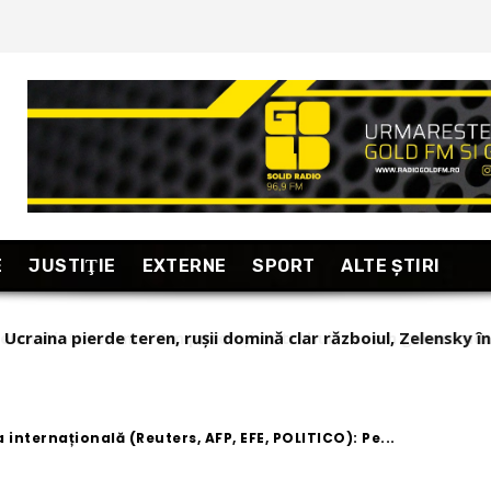
E
JUSTIŢIE
EXTERNE
SPORT
ALTE ŞTIRI
l interesant: “Am putea și ar trebui s-avem guvern nou până
 internațională (Reuters, AFP, EFE, POLITICO): Pe...