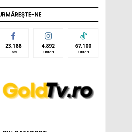
URMĂREŞTE-NE
23,188
4,892
67,100
Fani
Cititori
Cititori