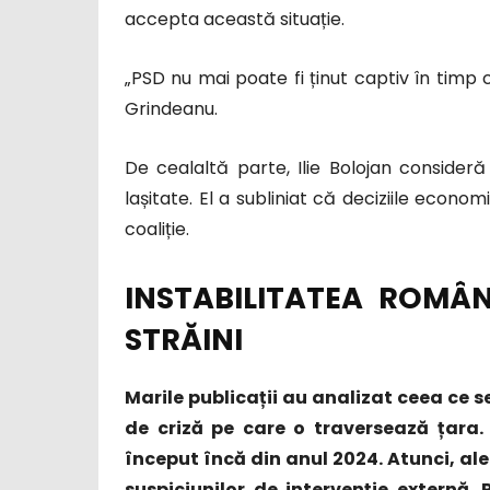
accepta această situație.
„PSD nu mai poate fi ținut captiv în timp 
Grindeanu.
De cealaltă parte, Ilie Bolojan consider
lașitate. El a subliniat că deciziile econ
coaliție.
INSTABILITATEA ROMÂNI
STRĂINI
Marile publicații au analizat ceea ce 
de criză pe care o traversează țara. 
început încă din anul 2024. Atunci, al
suspiciunilor de intervenție externă. 