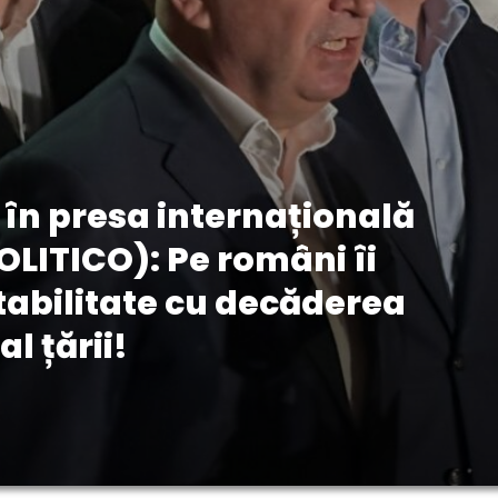
O în presa internațională
POLITICO): Pe români îi
tabilitate cu decăderea
l țării!