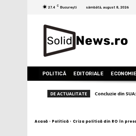
C
27.4
București
sâmbătă, august 8, 2026
POLITICĂ
EDITORIALE
ECONOMI
Eugen Tomac, semna
DE ACTUALITATE
august!”
Acasă
Politică
Criza politică din RO în presa