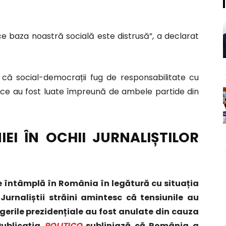
ce baza noastră socială este distrusă”, a declarat
ă că social-democrații fug de responsabilitate cu
omice au fost luate împreună de ambele partide din
EI ÎN OCHII JURNALIȘTILOR
se întâmplă în România în legătură cu situația
Jurnaliștii străini amintesc că tensiunile au
egerile prezidențiale au fost anulate din cauza
Publicația
POLITICO
subliniază că România a