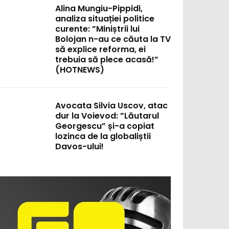
Alina Mungiu-Pippidi,
analiza situației politice
curente: ”Miniștrii lui
Bolojan n-au ce căuta la TV
să explice reforma, ei
trebuia să plece acasă!”
(HOTNEWS)
Avocata Silvia Uscov, atac
dur la Voievod: ”Lăutarul
Georgescu” și-a copiat
lozinca de la globaliștii
Davos-ului!