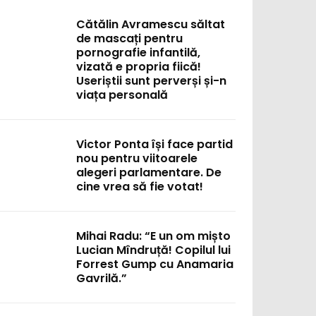
Cătălin Avramescu săltat
de mascați pentru
pornografie infantilă,
vizată e propria fiică!
Useriștii sunt perverși și-n
viața personală
Victor Ponta își face partid
nou pentru viitoarele
alegeri parlamentare. De
cine vrea să fie votat!
Mihai Radu: “E un om mișto
Lucian Mîndruță! Copilul lui
Forrest Gump cu Anamaria
Gavrilă.”