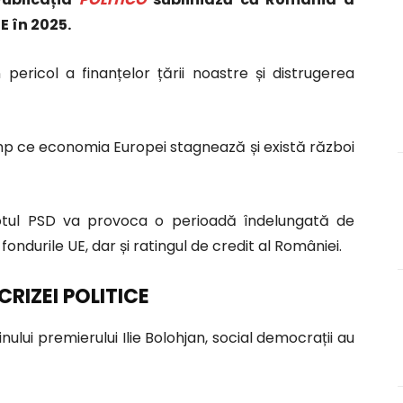
E în 2025.
ericol a finanțelor țării noastre și distrugerea
mp ce economia Europei stagnează și există război
 votul PSD va provoca o perioadă îndelungată de
l fondurile UE, dar și ratingul de credit al României.
RIZEI POLITICE
inului premierului Ilie Bolohjan, social democrații au