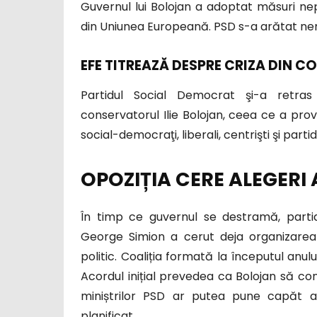
Guvernul lui Bolojan a adoptat măsuri n
din Uniunea Europeană. PSD s-a arătat ne
EFE TITREAZĂ DESPRE CRIZA DIN CO
Partidul Social Democrat şi-a retras l
conservatorul Ilie Bolojan, ceea ce a pro
social-democraţi, liberali, centrişti şi parti
OPOZIȚIA CERE ALEGERI
În timp ce guvernul se destramă, parti
George Simion a cerut deja organizarea 
politic. Coaliția formată la începutul anulu
Acordul inițial prevedea ca Bolojan să co
miniștrilor PSD ar putea pune capăt a
planificat.