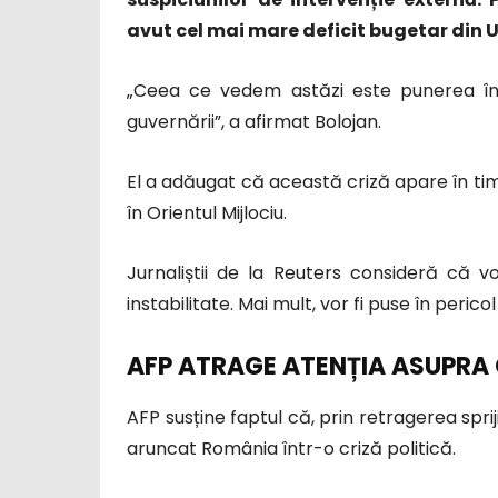
avut cel mai mare deficit bugetar din U
„Ceea ce vedem astăzi este punerea în p
guvernării”, a afirmat Bolojan.
El a adăugat că această criză apare în ti
în Orientul Mijlociu.
Jurnaliștii de la Reuters consideră că
instabilitate. Mai mult, vor fi puse în perico
AFP ATRAGE ATENȚIA ASUPRA C
AFP susține faptul că, prin retragerea sprij
aruncat România într-o criză politică.