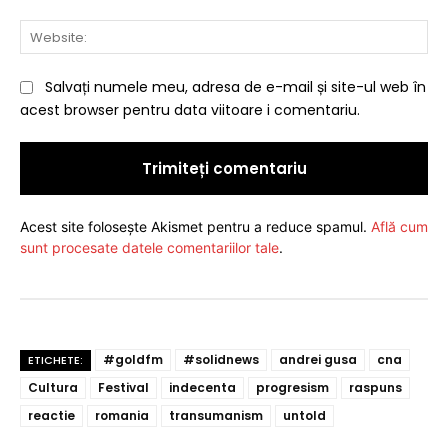
Web
Salvați numele meu, adresa de e-mail și site-ul web în
acest browser pentru data viitoare i comentariu.
Acest site folosește Akismet pentru a reduce spamul.
Află cum
sunt procesate datele comentariilor tale
.
#goldfm
#solidnews
andrei gusa
cna
ETICHETE:
Cultura
Festival
indecenta
progresism
raspuns
reactie
romania
transumanism
untold