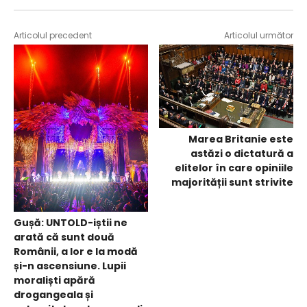
Articolul precedent
Articolul următor
Marea Britanie este
astăzi o dictatură a
elitelor în care opiniile
majorității sunt strivite
Gușă: UNTOLD-iștii ne
arată că sunt două
Românii, a lor e la modă
și-n ascensiune. Lupii
moraliști apără
drogangeala și