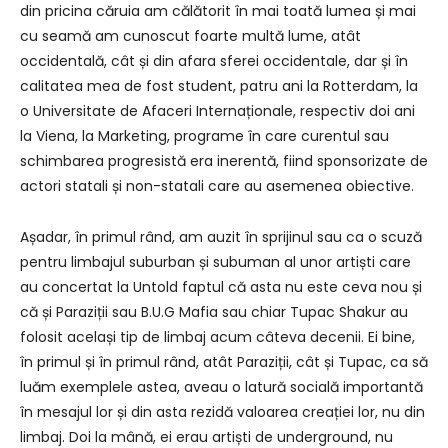
din pricina căruia am călătorit în mai toată lumea și mai
cu seamă am cunoscut foarte multă lume, atât
occidentală, cât și din afara sferei occidentale, dar și în
calitatea mea de fost student, patru ani la Rotterdam, la
o Universitate de Afaceri Internaționale, respectiv doi ani
la Viena, la Marketing, programe în care curentul sau
schimbarea progresistă era inerentă, fiind sponsorizate de
actori statali și non-statali care au asemenea obiective.
Așadar, în primul rând, am auzit în sprijinul sau ca o scuză
pentru limbajul suburban și subuman al unor artiști care
au concertat la Untold faptul că asta nu este ceva nou și
că și Paraziții sau B.U.G Mafia sau chiar Tupac Shakur au
folosit același tip de limbaj acum câteva decenii. Ei bine,
în primul și în primul rând, atât Paraziții, cât și Tupac, ca să
luăm exemplele astea, aveau o latură socială importantă
în mesajul lor și din asta rezidă valoarea creației lor, nu din
limbaj. Doi la mână, ei erau artiști de underground, nu