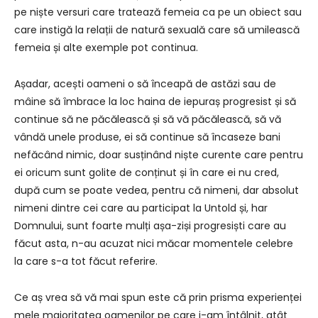
pe niște versuri care tratează femeia ca pe un obiect sau
care instigă la relații de natură sexuală care să umilească
femeia și alte exemple pot continua.
Așadar, acești oameni o să înceapă de astăzi sau de
mâine să îmbrace la loc haina de iepuraș progresist și să
continue să ne păcălească și să vă păcălească, să vă
vândă unele produse, ei să continue să încaseze bani
nefăcând nimic, doar susținând niște curente care pentru
ei oricum sunt golite de conținut și în care ei nu cred,
după cum se poate vedea, pentru că nimeni, dar absolut
nimeni dintre cei care au participat la Untold și, har
Domnului, sunt foarte mulți așa-ziși progresiști care au
făcut asta, n-au acuzat nici măcar momentele celebre
la care s-a tot făcut referire.
Ce aș vrea să vă mai spun este că prin prisma experienței
mele majoritatea oamenilor pe care i-am întâlnit, atât