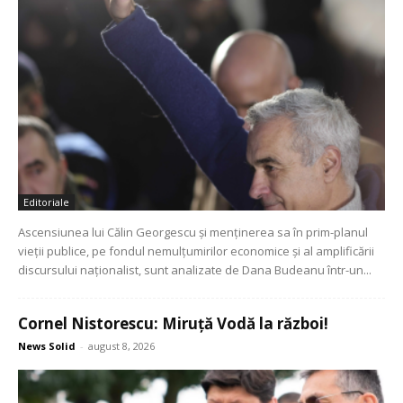
Editoriale
Ascensiunea lui Călin Georgescu și menținerea sa în prim-planul
vieții publice, pe fondul nemulțumirilor economice și al amplificării
discursului naționalist, sunt analizate de Dana Budeanu într-un...
Cornel Nistorescu: Miruță Vodă la război!
News Solid
-
august 8, 2026