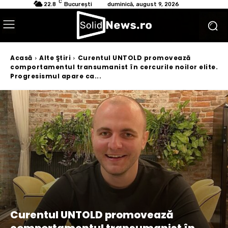
C
22.8
București
duminică, august 9, 2026
Acasă
Alte Ştiri
Curentul UNTOLD promovează
comportamentul transumanist în cercurile noilor elite.
Progresismul apare ca...
Curentul UNTOLD promovează