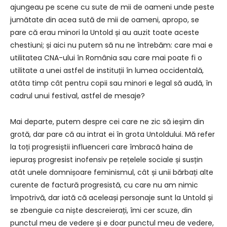
ajungeau pe scene cu sute de mii de oameni unde peste
jumătate din acea sută de mii de oameni, apropo, se
pare că erau minori la Untold și au auzit toate aceste
chestiuni; și aici nu putem să nu ne întrebăm: care mai e
utilitatea CNA-ului în România sau care mai poate fi o
utilitate a unei astfel de instituții în lumea occidentală,
atâta timp cât pentru copii sau minori e legal să audă, în
cadrul unui festival, astfel de mesaje?
Mai departe, putem despre cei care ne zic să ieșim din
grotă, dar pare că au intrat ei în grota Untoldului. Mă refer
la toți progresiștii influenceri care îmbracă haina de
iepuraș progresist inofensiv pe rețelele sociale și susțin
atât unele domnișoare feminismul, cât și unii bărbați alte
curente de factură progresistă, cu care nu am nimic
împotrivă, dar iată că aceleași personaje sunt la Untold și
se zbenguie ca niște descreierați, îmi cer scuze, din
punctul meu de vedere și e doar punctul meu de vedere,