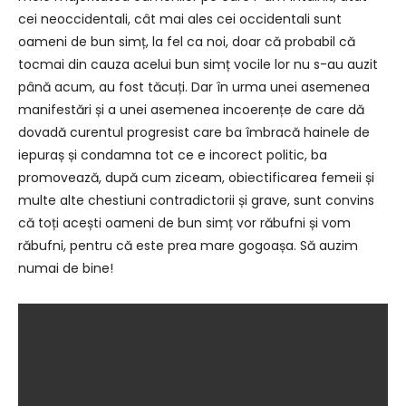
cei neoccidentali, cât mai ales cei occidentali sunt
oameni de bun simț, la fel ca noi, doar că probabil că
tocmai din cauza acelui bun simț vocile lor nu s-au auzit
până acum, au fost tăcuți. Dar în urma unei asemenea
manifestări și a unei asemenea incoerențe de care dă
dovadă curentul progresist care ba îmbracă hainele de
iepuraș și condamna tot ce e incorect politic, ba
promovează, după cum ziceam, obiectificarea femeii și
multe alte chestiuni contradictorii și grave, sunt convins
că toți acești oameni de bun simț vor răbufni și vom
răbufni, pentru că este prea mare gogoașa. Să auzim
numai de bine!