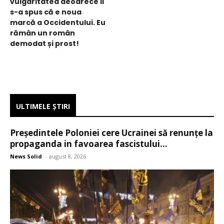
vulgaritatea deoarece li
s-a spus că e noua
marcă a Occidentului. Eu
rămân un român
demodat și prost!
ULTIMELE ŞTIRI
Președintele Poloniei cere Ucrainei să renunțe la
propaganda in favoarea fascistului...
News Solid
-
august 8, 2026