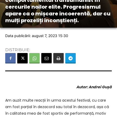
comportamentul transumanist în
cercurile noilor elite. Progresismul
apare ca o mișcare incoerentă, dar cu
mulți prozeliți inconștienți.
Data publicării: august 7, 2023 15:30
DISTRIBUIE:
Autor: Andrei Gușă
Am auzit multe reacții în urma acestui festival, cu care
am fost parțial în dezacord sau total în dezacord, așa că
în calitatea mea de fost sportiv de performanță, motiv