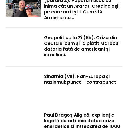
(partea 2): Poporul nǎsos cu
inima cât un Ararat. Credincioşii
pe care nu îi ştii. Cum stǎ
Armenia cu...
Geopolitica la Zi (85). Criza din
Ceuta și cum și-a plătit Marocul
datoria față de americani și
israelieni.
Sinarhia (VII). Pan-Europa și
nazismul: punct – contrapunct
Paul Dragoș Aligică, explicație
legată de artificialitatea crizei
energetice și întrebarea de 1000