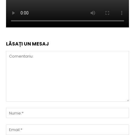
LĂSAȚI UN MESAJ
Comentariu:
Nu
Ema