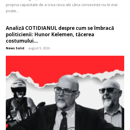
propria capacitate de a crea ceva ale cărui consecințe nu le mai
poate...
Analiză COTIDIANUL despre cum se îmbracă
politicienii: Hunor Kelemen, tăcerea
costumului...
News Solid
-
august 9, 2026