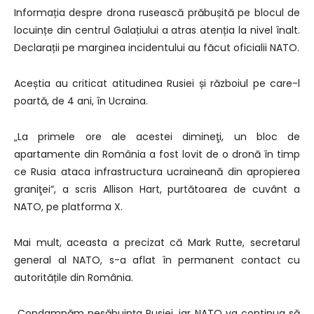
Informația despre drona rusească prăbușită pe blocul de
locuințe din centrul Galațiului a atras atenția la nivel înalt.
Declarații pe marginea incidentului au făcut oficialii NATO.
Aceștia au criticat atitudinea Rusiei și războiul pe care-l
poartă, de 4 ani, în Ucraina.
„La primele ore ale acestei dimineţi, un bloc de
apartamente din România a fost lovit de o dronă în timp
ce Rusia ataca infrastructura ucraineană din apropierea
graniţei”, a scris Allison Hart, purtătoarea de cuvânt a
NATO, pe platforma X.
Mai mult, aceasta a precizat că Mark Rutte, secretarul
general al NATO, s-a aflat în permanent contact cu
autoritățile din România.
„Condamnăm nesăbuinţa Rusiei, iar NATO va continua să