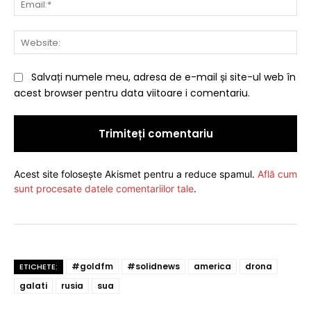
Web
Salvați numele meu, adresa de e-mail și site-ul web în
acest browser pentru data viitoare i comentariu.
Acest site folosește Akismet pentru a reduce spamul.
Află cum
sunt procesate datele comentariilor tale
.
#goldfm
#solidnews
america
drona
ETICHETE:
galati
rusia
sua