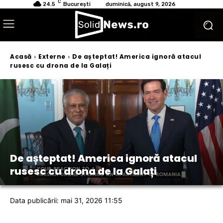
C
24.5
București
duminică, august 9, 2026
Acasă
Externe
De așteptat! America ignoră atacul
rusesc cu drona de la Galați
De așteptat! America ignoră atacul
rusesc cu drona de la Galați
Data publicării: mai 31, 2026 11:55