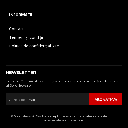
INFORMAȚII:
Contact
Termeni și condiții
Politica de confidențialitate
NEWSLETTER
Introduceţi emailul dvs. mai jos pentru a primi ultimele ştiri de pe site-
ul SolidNews.ro
ABONAŢI-VĂ
© Solid News 2026 - Toate drepturile asupra materialelor şi conţinutului
acestui site sunt rezervate.