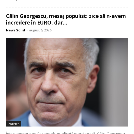
Călin Georgescu, mesaj populist: zice să n-avem
încredere în EURO, dar...
News Solid
-
august 6, 2026
Politică
Într-o postare pe Facebook, publicată marți seară, Călin Georgescu