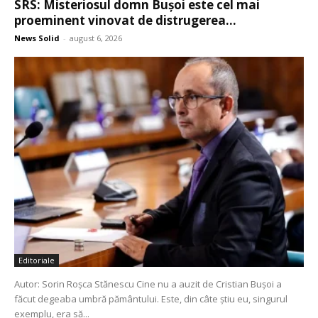
SRS: Misteriosul domn Bușoi este cel mai
proeminent vinovat de distrugerea...
News Solid
-
august 6, 2026
Editoriale
Autor: Sorin Roșca Stănescu Cine nu a auzit de Cristian Bușoi a
făcut degeaba umbră pământului. Este, din câte știu eu, singurul
exemplu, era să...