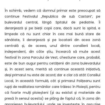
În schimb, vedem că domnul primar este preocupat să
continue Festivalul „Republica de sub Castani”, pe
bulevardul central, lângă Spitalul de pediatrie. Îi
deranjează și pe bieții copii care, dacă sunt la spital, e
limpede că nu sunt chiar în cea mai bună stare de
sănătate, îi deranjează și pe locatarii din acea zonă
centrală și, de aceea, unul dintre consilierii locali,
independent, din câte știu, încearcă să mute acest
festival în zona Parcului de Vest, chestiune care, probabil,
este de bun augur pentru cetățenii din zona bulevardului
și, în acest sens, merită să continue această inițiativă,
deși primarul nu este de acord; dar e clar că atât Consiliul
Local, în această formulă, cât și primarul Polițeanu sunt
rupți de realitatea românilor care trăiesc în Ploiești, pentru
că foarte mulți ploieșteni (și au existat și materiale de
presă în sensul acesta) se plâng de faptul că, în zona din
apropierea bulevardului, unde se investește în așa-zise