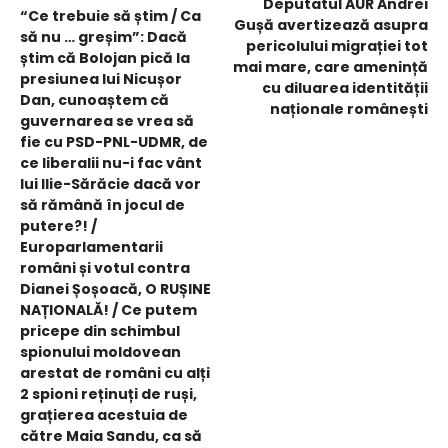
Deputatul AUR Andrei
“Ce trebuie să știm / Ca
Gușă avertizează asupra
să nu … greșim”: Dacă
pericolului migrației tot
știm că Bolojan pică la
mai mare, care amenință
presiunea lui Nicușor
cu diluarea identității
Dan, cunoaștem că
naționale românești
guvernarea se vrea să
fie cu PSD-PNL-UDMR, de
ce liberalii nu-i fac vânt
lui Ilie-Sărăcie dacă vor
să rămână în jocul de
putere?! /
Europarlamentarii
români și votul contra
Dianei Șoșoacă, O RUȘINE
NAȚIONALĂ! / Ce putem
pricepe din schimbul
spionului moldovean
arestat de români cu alți
2 spioni reținuți de ruși,
grațierea acestuia de
către Maia Sandu, ca să