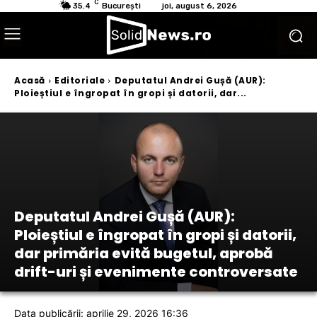
C
35.4
București
joi, august 6, 2026
Acasă
Editoriale
Deputatul Andrei Gușă (AUR):
Ploieștiul e îngropat în gropi și datorii, dar...
Deputatul Andrei Gușă (AUR):
Ploieștiul e îngropat în gropi și datorii,
dar primăria evită bugetul, aprobă
drift-uri și evenimente controversate
Data publicării: aprilie 29, 2026 16:36