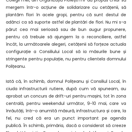
mergem într-o acțiune de solidarizare cu cetățenii, să
plantăm flori în acele gropi, pentru că sunt destul de
adânci ca să suporte astfel de plantări de flori. Nu mi s-a
părut cea mai serioasă sau de bun augur propunere,
pentru că trebuie să ajungem la o reconciliere, astfel
încât, la următoarele alegeri, cetățenii să forțeze actuala
configurație a Consiliului Local să ia măsurile bune și
stringente pentru populație, nu pentru clientela domnului
Polițeanu.
Iată că, în schimb, domnul Polițeanu și Consiliul Local, în
ciuda infrastructurii rutiere, după cum vă spuneam, au
aprobat un concurs de drift-uri pentru mașini, tot în zona
centrală, pentru weekendul următor, 9-10 mai, care va
înrăutăți, într-o anumită măsură, infrastructura și care, la
fel, nu cred că era un punct important pe agenda
publică. În schimb, primăria, dacă a considerat să creeze