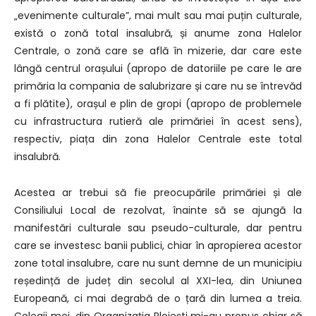
„evenimente culturale”, mai mult sau mai puțin culturale,
există o zonă total insalubră, și anume zona Halelor
Centrale, o zonă care se află în mizerie, dar care este
lângă centrul orașului (apropo de datoriile pe care le are
primăria la compania de salubrizare și care nu se întrevăd
a fi plătite), orașul e plin de gropi (apropo de problemele
cu infrastructura rutieră ale primăriei în acest sens),
respectiv, piața din zona Halelor Centrale este total
insalubră.
Acestea ar trebui să fie preocupările primăriei și ale
Consiliului Local de rezolvat, înainte să se ajungă la
manifestări culturale sau pseudo-culturale, dar pentru
care se investesc banii publici, chiar în apropierea acestor
zone total insalubre, care nu sunt demne de un municipiu
reședință de județ din secolul al XXI-lea, din Uniunea
Europeană, ci mai degrabă de o țară din lumea a treia.
Colegii mei, din Organizația Ploiești mi-au propus chiar să