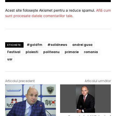
Acest site folosește Akismet pentru a reduce spamul.
Află cum
sunt procesate datele comentariilor tale
.
#goldfm
#solidnews
andrei gusa
ETICHETE:
Festival
ploiesti
politeanu
primarie
romania
usr
Articolul precedent
Articolul următor