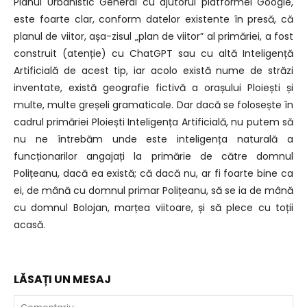
Planul Urbanistic General cu ajutorul platformei Google,
este foarte clar, conform datelor existente în presă, că
planul de viitor, așa-zisul „plan de viitor” al primăriei, a fost
construit (atenție) cu ChatGPT sau cu altă Inteligență
Artificială de acest tip, iar acolo există nume de străzi
inventate, există geografie fictivă a orașului Ploiești și
multe, multe greșeli gramaticale. Dar dacă se folosește în
cadrul primăriei Ploiești Inteligența Artificială, nu putem să
nu ne întrebăm unde este inteligența naturală a
funcționarilor angajați la primărie de către domnul
Polițeanu, dacă ea există; că dacă nu, ar fi foarte bine ca
ei, de mână cu domnul primar Polițeanu, să se ia de mână
cu domnul Bolojan, marțea viitoare, și să plece cu toții
acasă.
LĂSAȚI UN MESAJ