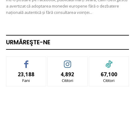
a avertizat că adoptarea monedei europene fără o dezbatere
națională autentică și fără consultarea voinței...
URMĂREŞTE-NE
23,188
4,892
67,100
Fani
Cititori
Cititori