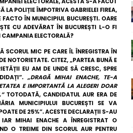
AMPANIEI ELECTORALE, ACESTA S-A FĂCUT
LA POLIȚIE ÎMPOTRIVA GABRIELEI FIREA,
 FACTO ÎN MUNICIPIUL BUCUREȘTI. OARE
ȘTE CU ADEVĂRAT ÎN BUCUREȘTI L-O FI
 ÎN CAMPANIA ELECTORALĂ?
 SCORUL MIC PE CARE ÎL ÎNREGISTRA ÎN
DE NOTORIETATE. CITEZ, „PARTEA BUNĂ E
ETĂȚII EU AM DE UNDE SĂ CRESC, SPRE
DIDAȚI”.
„
DRAGĂ MIHAI ENACHE, TE-A
IETATEA E IMPORTANTĂ LA ALEGERI DOAR
.”
TOTODATĂ, CANDIDATUL AUR ERA DE
ĂRIA MUNICIPIULUI BUCUREȘTI SE VA
POATE DE 25%”. ACESTE DECLARAȚII S-AU
 IAR MIHAI ENACHE A ÎNREGISTRAT O
ÂND O TREIME DIN SCORUL AUR PENTRU