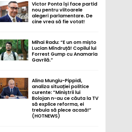
Victor Ponta își face partid
nou pentru viitoarele
alegeri parlamentare. De
cine vrea să fie votat!
Mihai Radu: “E un om mișto
Lucian Mîndruță! Copilul lui
Forrest Gump cu Anamaria
Gavrilă.”
Alina Mungiu-Pippidi,
analiza situației politice
curente: ”Miniștrii lui
Bolojan n-au ce căuta la TV
să explice reforma, ei
trebuia să plece acasă!”
(HOTNEWS)