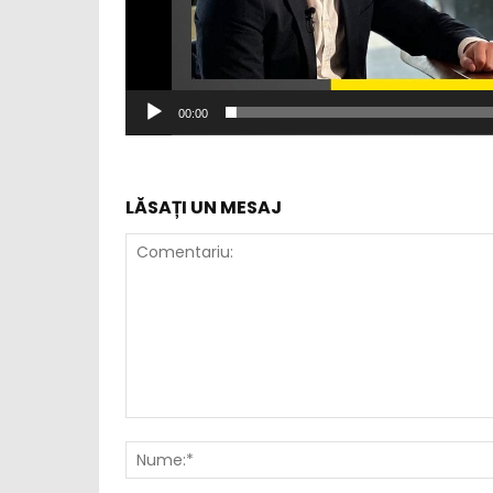
o
00:00
LĂSAȚI UN MESAJ
Comentariu: