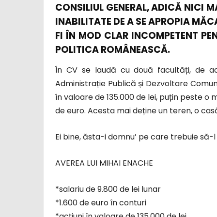
CONSILIUL GENERAL, ADICĂ NICI MA
INABILITATE DE A SE APROPIA MĂC
FI ÎN MOD CLAR INCOMPETENT PEN
POLITICA ROMÂNEASCĂ.
În CV se laudă cu două facultăți, de ad
Administrație Publică și Dezvoltare Comunit
în valoare de 135.000 de lei, puțin peste o 
de euro. Acesta mai deține un teren, o cas
Ei bine, ăsta-i domnu’ pe care trebuie să-
AVEREA LUI MIHAI ENACHE
*salariu de 9.800 de lei lunar
*1.600 de euro în conturi
*acțiuni în valoare de 135.000 de lei