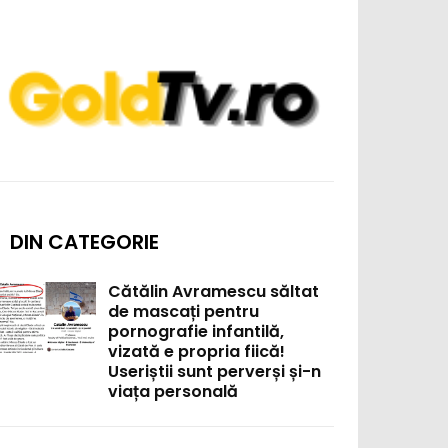
DIN CATEGORIE
Cătălin Avramescu săltat
de mascați pentru
pornografie infantilă,
vizată e propria fiică!
Useriștii sunt perverși și-n
viața personală