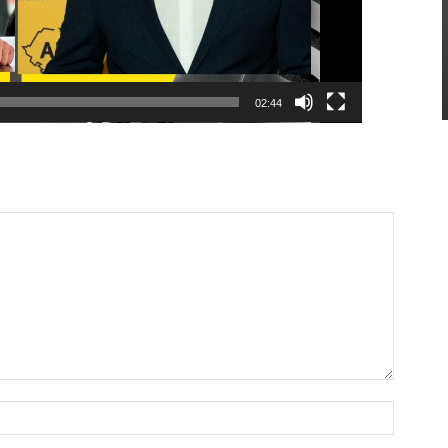
02:44
Nume:*