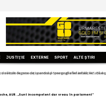
E
JUSTIŢIE
EXTERNE
SPORT
ALTE ŞTIRI
săltat de mascați pentru pornografie infantilă, vizată e prop
 viața personală
ache, AUR. „Sunt incompetent dar vreau în parlament”