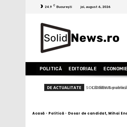
C
24.9
București
joi, august 6, 2026
POLITICĂ
EDITORIALE
ECONOMI
Cătălin Avramescu 
DE ACTUALITATE
sunt perverși și-n
Acasă
Politică
Dosar de candidat, Mihai En