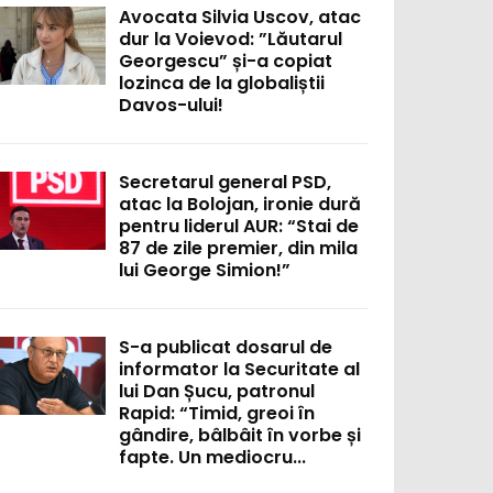
Avocata Silvia Uscov, atac
dur la Voievod: ”Lăutarul
Georgescu” și-a copiat
lozinca de la globaliștii
Davos-ului!
Secretarul general PSD,
atac la Bolojan, ironie dură
pentru liderul AUR: “Stai de
87 de zile premier, din mila
lui George Simion!”
S-a publicat dosarul de
informator la Securitate al
lui Dan Șucu, patronul
Rapid: “Timid, greoi în
gândire, bâlbâit în vorbe și
fapte. Un mediocru...