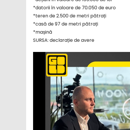
*datorii în valoare de 70.050 de euro
*teren de 2.500 de metri pătrați
*casă de 97 de metri pătrați
*mașină
SURSA: declarație de avere
P
l
a
y
e
r
v
i
d
e