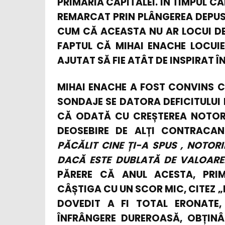
PRIMĂRIA CAPITALEI. ÎN TIMPUL C
REMARCAT PRIN PLÂNGEREA DEPUSĂ 
CUM CĂ ACEASTA NU AR LOCUI DE
FAPTUL CĂ MIHAI ENACHE LOCUIE
AJUTAT SĂ FIE ATÂT DE INSPIRAT
MIHAI ENACHE A FOST CONVINS CĂ
SONDAJE SE DATORA DEFICITULUI 
CĂ ODATĂ CU CREȘTEREA NOTORI
DEOSEBIRE DE ALȚI CONTRACAN
PĂCĂLIT CINE ȚI-A SPUS , NOTOR
DACĂ ESTE DUBLATĂ DE VALOARE
PĂRERE CĂ ANUL ACESTA, PRIM
CÂȘTIGA CU UN SCOR MIC, CITEZ „
DOVEDIT A FI TOTAL ERONATE,
ÎNFRÂNGERE DUREROASĂ, OBȚIN