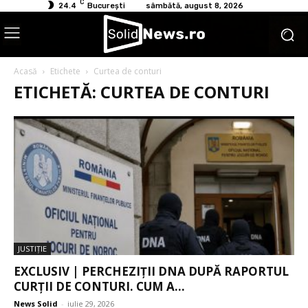
C
24.4
București
sâmbătă, august 8, 2026
Acasă
Etichete
Curtea de conturi
ETICHETĂ: CURTEA DE CONTURI
JUSTIŢIE
EXCLUSIV | PERCHEZIȚII DNA DUPĂ RAPORTUL
CURȚII DE CONTURI. CUM A...
News Solid
-
iulie 29, 2026