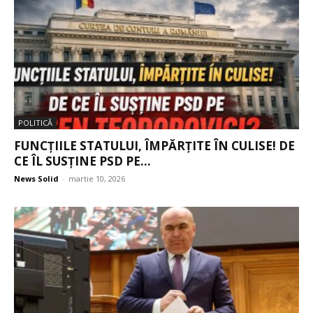
POLITICĂ
FUNCȚIILE STATULUI, ÎMPĂRȚITE ÎN CULISE! DE
CE ÎL SUSȚINE PSD PE...
News Solid
-
martie 10, 2026