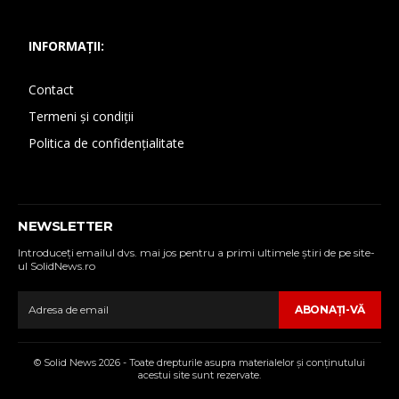
INFORMAȚII:
Contact
Termeni și condiții
Politica de confidențialitate
NEWSLETTER
Introduceţi emailul dvs. mai jos pentru a primi ultimele ştiri de pe site-
ul SolidNews.ro
ABONAŢI-VĂ
© Solid News 2026 - Toate drepturile asupra materialelor şi conţinutului
acestui site sunt rezervate.