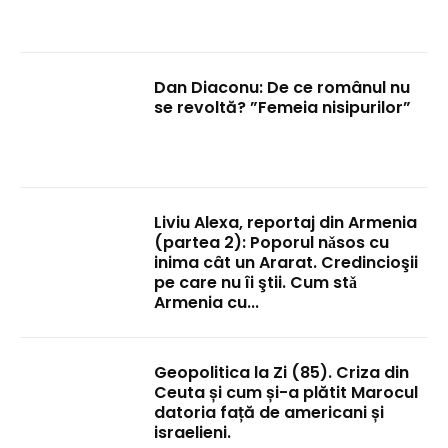
Dan Diaconu: De ce românul nu
se revoltă? ”Femeia nisipurilor”
Liviu Alexa, reportaj din Armenia
(partea 2): Poporul nǎsos cu
inima cât un Ararat. Credincioşii
pe care nu îi ştii. Cum stǎ
Armenia cu...
Geopolitica la Zi (85). Criza din
Ceuta și cum și-a plătit Marocul
datoria față de americani și
israelieni.