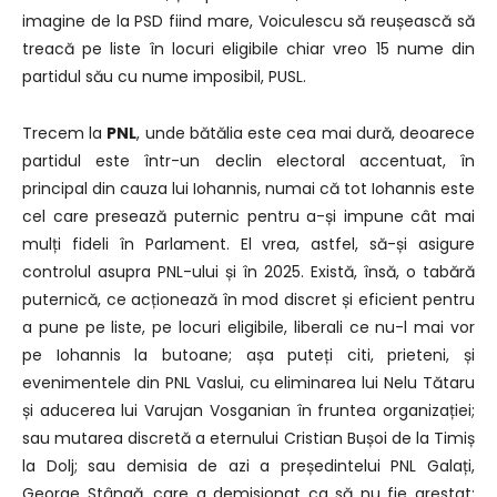
imagine de la PSD fiind mare, Voiculescu să reușească să
treacă pe liste în locuri eligibile chiar vreo 15 nume din
partidul său cu nume imposibil, PUSL.
Trecem la
PNL
, unde bătălia este cea mai dură, deoarece
partidul este într-un declin electoral accentuat, în
principal din cauza lui Iohannis, numai că tot Iohannis este
cel care presează puternic pentru a-și impune cât mai
mulți fideli în Parlament. El vrea, astfel, să-și asigure
controlul asupra PNL-ului și în 2025. Există, însă, o tabără
puternică, ce acționează în mod discret și eficient pentru
a pune pe liste, pe locuri eligibile, liberali ce nu-l mai vor
pe Iohannis la butoane; așa puteți citi, prieteni, și
evenimentele din PNL Vaslui, cu eliminarea lui Nelu Tătaru
și aducerea lui Varujan Vosganian în fruntea organizației;
sau mutarea discretă a eternului Cristian Bușoi de la Timiș
la Dolj; sau demisia de azi a președintelui PNL Galați,
George Stângă, care a demisionat ca să nu fie arestat;