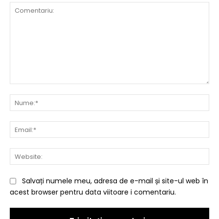
Comentariu:
Nu
Ema
Web
Salvați numele meu, adresa de e-mail și site-ul web în
acest browser pentru data viitoare i comentariu.