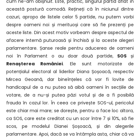
cum ne-am obișnuit. Este, practic, singurul partid aflat în
această postură comodă. Rețineți că în niciunul dintre
cazuri, apropo de listele celor 5 partide, nu putem vorbi
despre oameni noi și merituoși care să fie prezenți pe
aceste liste. Din acest motiv vorbeam despre aspectul de
afacere internă puturoasă și închisă și la aceste alegeri
parlamentare. Șanse reale pentru aducerea de oameni
noi în Parlament o au doar două partide,
SOS
și
Renașterea României
. Ele sunt motorizate de
potențialul electoral al liderilor Diana Șoșoacă, respectiv
Mircea Geoană, dar bineînțeles că vor fi lovite de
handicapul de a nu putea să aibă oameni în secțiile de
votare, de a nu-și putea păzi votul și de a fi posibilă
frauda în cazul lor. În ceea ce privește SOS-ul, pericolul
este chiar mai mare; se dorește, pentru a face loc altora,
ca SOS, care este creditat cu un scor între 7 și 10%, să fie
scos, pe modelul Dianei Șoșoacă, și din alegerile
parlamentare. Apoi, dacă se va întâmpla asta, chiar că va