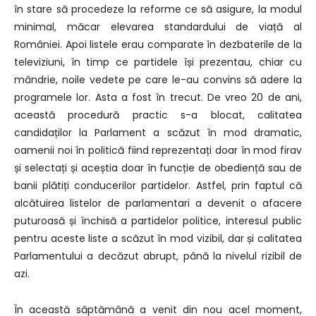
în stare să procedeze la reforme ce să asigure, la modul
minimal, măcar elevarea standardului de viață al
României. Apoi listele erau comparate în dezbaterile de la
televiziuni, în timp ce partidele își prezentau, chiar cu
mândrie, noile vedete pe care le-au convins să adere la
programele lor. Asta a fost în trecut. De vreo 20 de ani,
această procedură practic s-a blocat, calitatea
candidaților la Parlament a scăzut în mod dramatic,
oamenii noi în politică fiind reprezentați doar în mod firav
și selectați și aceștia doar în funcție de obediență sau de
banii plătiți conducerilor partidelor. Astfel, prin faptul că
alcătuirea listelor de parlamentari a devenit o afacere
puturoasă și închisă a partidelor politice, interesul public
pentru aceste liste a scăzut în mod vizibil, dar și calitatea
Parlamentului a decăzut abrupt, până la nivelul rizibil de
azi.
În această săptămână a venit din nou acel moment,