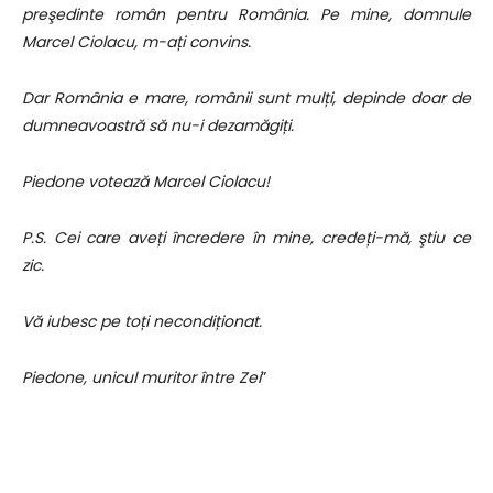
preşedinte român pentru România. Pe mine, domnule
Marcel Ciolacu, m-ați convins.
Dar România e mare, românii sunt mulți, depinde doar de
dumneavoastră să nu-i dezamăgiți.
Piedone votează Marcel Ciolacu!
P.S. Cei care aveți încredere în mine, credeți-mă, ştiu ce
zic.
Vă iubesc pe toți necondiționat.
Piedone, unicul muritor între Zei
”