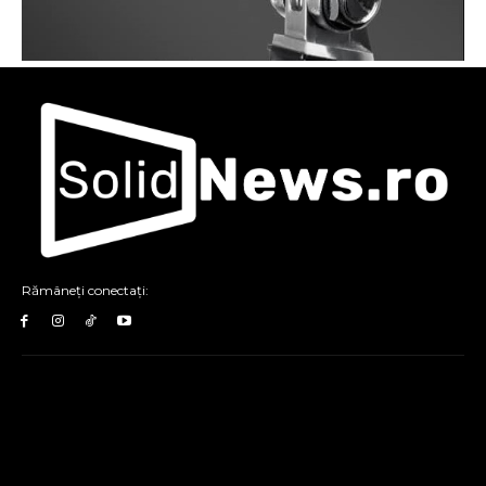
Rămâneți conectați: