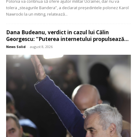
Polonia va continua să ofere ajutor militar Ucrainei, dar nu va
tolera „steagurile Bandera”, a declarat președintele polonez Karol
Nawrocki la un miting, relatează...
Dana Budeanu, verdict in cazul lui Călin
Georgescu: “Puterea internetului propulsează...
News Solid
-
august 8, 2026