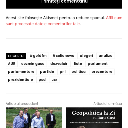
Acest site folosește Akismet pentru a reduce spamul.
Află cum
sunt procesate datele comentariilor tale
.
#goldfm
#solidnews
alegeri
analiza
ETICHETE:
AUR
cozmin gusa
dezvaluiri
liste
parlament
parlamentare
partide
pnl
politica
prezentare
prezidentiale
psd
usr
Articolul precedent
Articolul următor