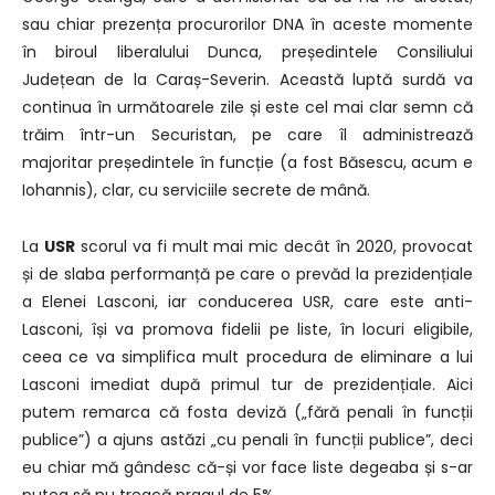
sau chiar prezența procurorilor DNA în aceste momente
în biroul liberalului Dunca, președintele Consiliului
Județean de la Caraș-Severin. Această luptă surdă va
continua în următoarele zile și este cel mai clar semn că
trăim într-un Securistan, pe care îl administrează
majoritar președintele în funcție (a fost Băsescu, acum e
Iohannis), clar, cu serviciile secrete de mână.
La
USR
scorul va fi mult mai mic decât în 2020, provocat
și de slaba performanță pe care o prevăd la prezidențiale
a Elenei Lasconi, iar conducerea USR, care este anti-
Lasconi, își va promova fidelii pe liste, în locuri eligibile,
ceea ce va simplifica mult procedura de eliminare a lui
Lasconi imediat după primul tur de prezidențiale. Aici
putem remarca că fosta deviză („fără penali în funcții
publice”) a ajuns astăzi „cu penali în funcții publice”, deci
eu chiar mă gândesc că-și vor face liste degeaba și s-ar
putea să nu treacă pragul de 5%.