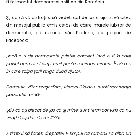
fi falimentul democrației politice din România.
Și, ca să vă distrați și să vedeți cât de jos a ajuns, vă citez
din mesajul public emis astăzi de către marele iubitor de
democrație, pe numele său Piedone, pe pagina de
Facebook:
„
Încă o zi de normalitate printre oameni. Încă o zi în care
pulsul normal al vieții nu-l poate schimba nimeni. Încă o zi
în care talpa țării strigă după ajutor.
Domnule viitor preşedinte, Marcel Ciolacu, auziți rezonanța
poporului român.
Ştiu că ați plecat de jos ca şi mine, sunt ferm convins că nu
v-ați desprins de realități!
E timpul să faceți dreptate! E timpul ca românii să aibă un