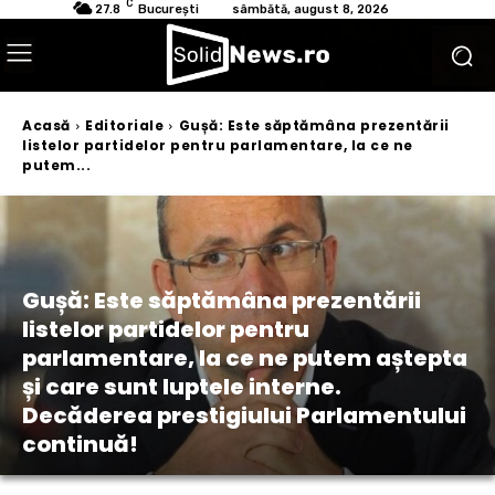
C
27.8
București
sâmbătă, august 8, 2026
Acasă
Editoriale
Gușă: Este săptămâna prezentării
listelor partidelor pentru parlamentare, la ce ne
putem...
Gușă: Este săptămâna prezentării
listelor partidelor pentru
parlamentare, la ce ne putem aștepta
și care sunt luptele interne.
Decăderea prestigiului Parlamentului
continuă!