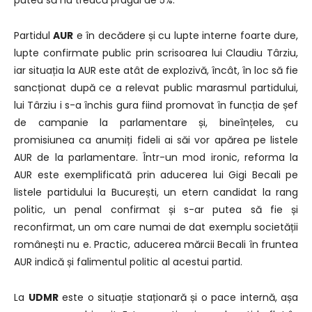
Partidul
AUR
e în decădere și cu lupte interne foarte dure,
lupte confirmate public prin scrisoarea lui Claudiu Târziu,
iar situația la AUR este atât de explozivă, încât, în loc să fie
sancționat după ce a relevat public marasmul partidului,
lui Târziu i s-a închis gura fiind promovat în funcția de șef
de campanie la parlamentare și, bineînțeles, cu
promisiunea ca anumiți fideli ai săi vor apărea pe listele
AUR de la parlamentare. Într-un mod ironic, reforma la
AUR este exemplificată prin aducerea lui Gigi Becali pe
listele partidului la București, un etern candidat la rang
politic, un penal confirmat și s-ar putea să fie și
reconfirmat, un om care numai de dat exemplu societății
românești nu e. Practic, aducerea mărcii Becali în fruntea
AUR indică și falimentul politic al acestui partid.
La
UDMR
este o situație staționară și o pace internă, așa