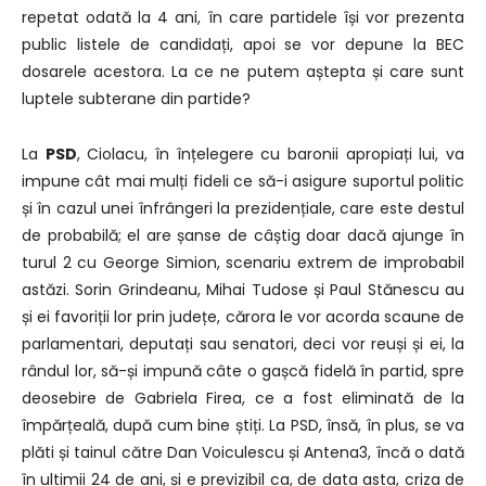
repetat odată la 4 ani, în care partidele își vor prezenta
public listele de candidați, apoi se vor depune la BEC
dosarele acestora. La ce ne putem aștepta și care sunt
luptele subterane din partide?
La
PSD
, Ciolacu, în înțelegere cu baronii apropiați lui, va
impune cât mai mulți fideli ce să-i asigure suportul politic
și în cazul unei înfrângeri la prezidențiale, care este destul
de probabilă; el are șanse de câștig doar dacă ajunge în
turul 2 cu George Simion, scenariu extrem de improbabil
astăzi. Sorin Grindeanu, Mihai Tudose și Paul Stănescu au
și ei favoriții lor prin județe, cărora le vor acorda scaune de
parlamentari, deputați sau senatori, deci vor reuși și ei, la
rândul lor, să-și impună câte o gașcă fidelă în partid, spre
deosebire de Gabriela Firea, ce a fost eliminată de la
împărțeală, după cum bine știți. La PSD, însă, în plus, se va
plăti și tainul către Dan Voiculescu și Antena3, încă o dată
în ultimii 24 de ani, și e previzibil ca, de data asta, criza de