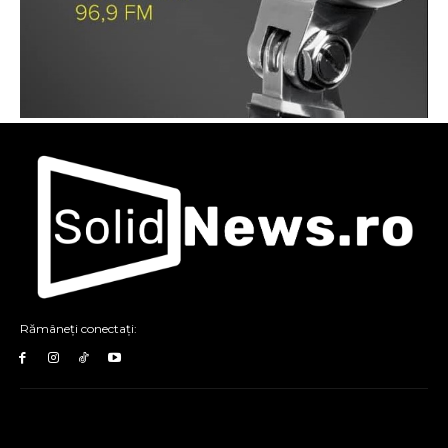
Rămâneți conectați: