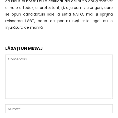
că Klaus al nostru nu e calificat din cel puțin două motive:
el nu e ortodox, ci protestant, și, așa cum zic ungurii, care
se opun candidaturii sale la șefia NATO, mai și sprijină
mișcarea LGBT, ceea ce pentru ruși este egal cu o
înjurătură de mamă.
LĂSAȚI UN MESAJ
Comentariu:
Nu