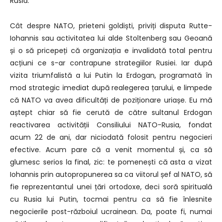
Rusia.
Cât despre NATO, prieteni goldiști, priviți disputa Rutte-
Iohannis sau activitatea lui alde Stoltenberg sau Geoană
și o să pricepeți că organizația e invalidată total pentru
acțiuni ce s-ar contrapune strategiilor Rusiei. Iar după
vizita triumfalistă a lui Putin la Erdogan, programată în
mod strategic imediat după realegerea țarului, e limpede
că NATO va avea dificultăți de poziționare uriașe. Eu mă
aștept chiar să fie cerută de către sultanul Erdogan
reactivarea activității Consiliului NATO-Rusia, fondat
acum 22 de ani, dar niciodată folosit pentru negocieri
efective. Acum pare că a venit momentul și, ca să
glumesc serios la final, zic: te pomenești că asta a vizat
Iohannis prin autopropunerea sa ca viitorul șef al NATO, să
fie reprezentantul unei țări ortodoxe, deci soră spirituală
cu Rusia lui Putin, tocmai pentru ca să fie înlesnite
negocierile post-războiul ucrainean. Da, poate fi, numai