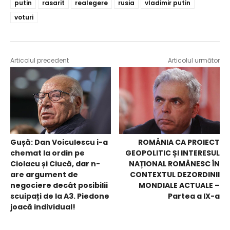
putin
rasarit
realegere
rusia
vladimir putin
voturi
Articolul precedent
Articolul următor
Gușă: Dan Voiculescu i-a
ROMÂNIA CA PROIECT
chemat la ordin pe
GEOPOLITIC ȘI INTERESUL
Ciolacu și Ciucă, dar n-
NAȚIONAL ROMÂNESC ÎN
are argument de
CONTEXTUL DEZORDINII
negociere decât posibilii
MONDIALE ACTUALE –
scuipați de la A3. Piedone
Partea a IX-a
joacă individual!