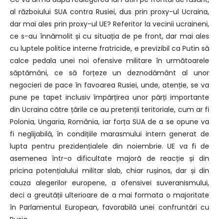
al războiului SUA contra Rusiei, dus prin proxy-ul Ucraina,
dar mai ales prin proxy-ul UE? Referitor la vecinii ucraineni,
ce s-au înnămolit și cu situația de pe front, dar mai ales
cu luptele politice interne fratricide, e previzibil ca Putin să
calce pedala unei noi ofensive militare în următoarele
săptămâni, ce să forțeze un deznodământ al unor
negocieri de pace în favoarea Rusiei, unde, atenție, se va
pune pe tapet inclusiv împărțirea unor părți importante
din Ucraina către țările ce au pretenții teritoriale, cum ar fi
Polonia, Ungaria, România, iar forța SUA de a se opune va
fi neglijabilă, în condițiile marasmului intern generat de
lupta pentru prezidențialele din noiembrie. UE va fi de
asemenea într-o dificultate majoră de reacție și din
pricina potențialului militar slab, chiar rușinos, dar și din
cauza alegerilor europene, a ofensivei suveranismului,
deci a greutății ulterioare de a mai formata o majoritate
în Parlamentul European, favorabilă unei confruntări cu