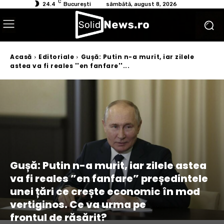
C
24.4
București
sâmbătă, august 8, 2026
Acasă
Editoriale
Gușă: Putin n-a murit, iar zilele
astea va fi reales ''en fanfare''...
Gușă: Putin n-a murit, iar zilele astea
va fi reales ”en fanfare” președintele
unei țări ce crește economic în mod
vertiginos. Ce va urma pe
frontul de răsărit?