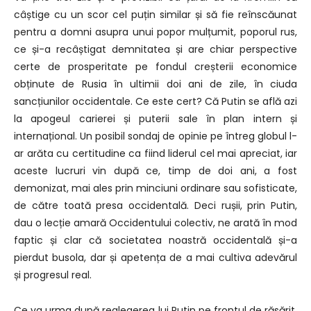
câștige cu un scor cel puțin similar și să fie reînscăunat
pentru a domni asupra unui popor mulțumit, poporul rus,
ce și-a recâștigat demnitatea și are chiar perspective
certe de prosperitate pe fondul creșterii economice
obținute de Rusia în ultimii doi ani de zile, în ciuda
sancțiunilor occidentale. Ce este cert? Că Putin se află azi
la apogeul carierei și puterii sale în plan intern și
internațional. Un posibil sondaj de opinie pe întreg globul l-
ar arăta cu certitudine ca fiind liderul cel mai apreciat, iar
aceste lucruri vin după ce, timp de doi ani, a fost
demonizat, mai ales prin minciuni ordinare sau sofisticate,
de către toată presa occidentală. Deci rușii, prin Putin,
dau o lecție amară Occidentului colectiv, ne arată în mod
faptic și clar că societatea noastră occidentală și-a
pierdut busola, dar și apetența de a mai cultiva adevărul
și progresul real.
Ce va urma după realegerea lui Putin pe frontul de răsărit,