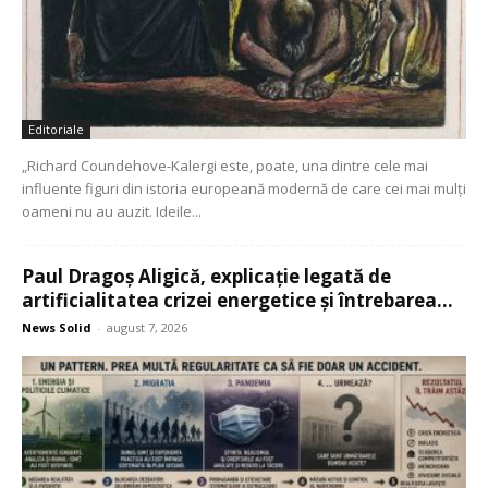
Editoriale
„Richard Coundehove-Kalergi este, poate, una dintre cele mai
influente figuri din istoria europeană modernă de care cei mai mulți
oameni nu au auzit. Ideile...
Paul Dragoș Aligică, explicație legată de
artificialitatea crizei energetice și întrebarea...
News Solid
-
august 7, 2026