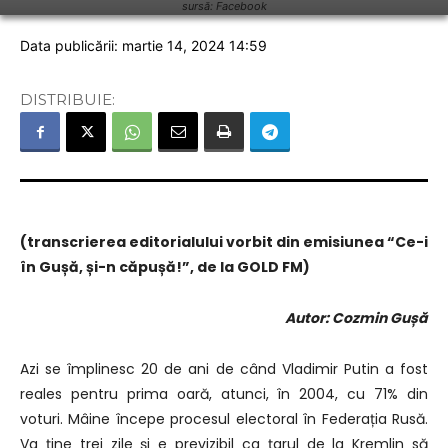
sursă: Facebook
Data publicării: martie 14, 2024 14:59
DISTRIBUIE:
(transcrierea editorialului vorbit din emisiunea “Ce-i
în Gușă, și-n căpușă!”, de la GOLD FM)
Autor: Cozmin Gușă
Azi se împlinesc 20 de ani de când Vladimir Putin a fost
reales pentru prima oară, atunci, în 2004, cu 71% din
voturi. Mâine începe procesul electoral în Federația Rusă.
Va ține trei zile și e previzibil ca țarul de la Kremlin să