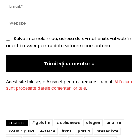
Ema
Web
Salvați numele meu, adresa de e-mail și site-ul web în
acest browser pentru data viitoare i comentariu.
Acest site folosește Akismet pentru a reduce spamul.
Află cum
sunt procesate datele comentariilor tale
.
#goldfm
#solidnews
alegeri
analiza
ETICHETE:
cozmin gusa
externe
front
partid
presedinte