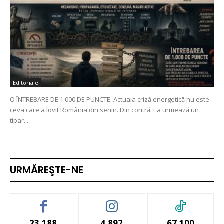
Editoriale
O ÎNTREBARE DE 1.000 DE PUNCTE. Actuala criză energetică nu este
ceva care a lovit România din senin. Din contră. Ea urmează un
tipar...
URMĂREŞTE-NE
23,188
4,892
67,100