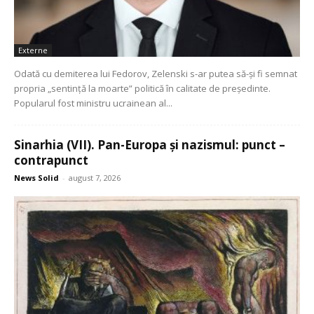
Externe
Odată cu demiterea lui Fedorov, Zelenski s-ar putea să-și fi semnat
propria „sentință la moarte” politică în calitate de președinte.
Popularul fost ministru ucrainean al...
Sinarhia (VII). Pan-Europa și nazismul: punct –
contrapunct
News Solid
-
august 7, 2026