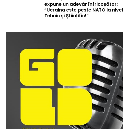
expune un adevăr înfricoșător:
“Ucraina este peste NATO la nivel
Tehnic și Științific!”