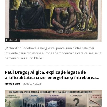
Editoriale
„Richard Coundehove-Kalergi este, poate, una dintre cele mai
influente figuri din istoria europeană modernă de care cei mai mulți
oameni nu au auzit. Ideile...
Paul Dragoș Aligică, explicație legată de
artificialitatea crizei energetice și întrebarea...
News Solid
-
august 7, 2026