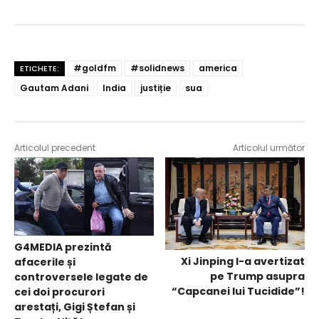
#goldfm
#solidnews
america
ETICHETE:
Gautam Adani
India
justiție
sua
Articolul precedent
Articolul următor
G4MEDIA prezintă
Xi Jinping l-a avertizat
afacerile și
pe Trump asupra
controversele legate de
“Capcanei lui Tucidide”!
cei doi procurori
arestați, Gigi Ștefan și