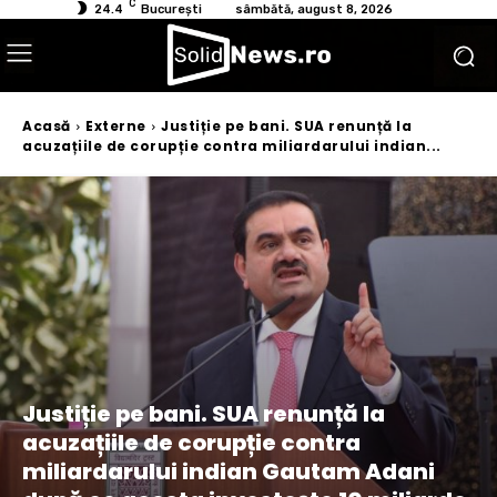
C
24.4
București
sâmbătă, august 8, 2026
Acasă
Externe
Justiție pe bani. SUA renunță la
acuzațiile de corupție contra miliardarului indian...
Justiție pe bani. SUA renunță la
acuzațiile de corupție contra
miliardarului indian Gautam Adani