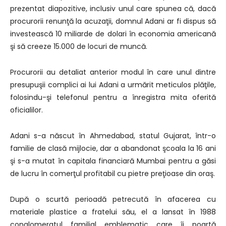
prezentat diapozitive, inclusiv unul care spunea că, dacă
procurorii renunţă la acuzaţii, domnul Adani ar fi dispus să
investească 10 miliarde de dolari în economia americană
şi să creeze 15.000 de locuri de muncă.
Procurorii au detaliat anterior modul în care unul dintre
presupuşii complici ai lui Adani a urmărit meticulos plăţile,
folosindu-şi telefonul pentru a înregistra mita oferită
oficialilor.
Adani s-a născut în Ahmedabad, statul Gujarat, într-o
familie de clasă mijlocie, dar a abandonat şcoala la 16 ani
şi s-a mutat în capitala financiară Mumbai pentru a găsi
de lucru în comerţul profitabil cu pietre preţioase din oraş.
După o scurtă perioadă petrecută în afacerea cu
materiale plastice a fratelui său, el a lansat în 1988
conglomeratul familial emblematic care îi poartă