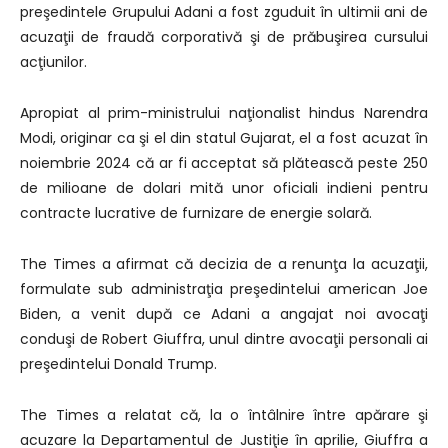
preşedintele Grupului Adani a fost zguduit în ultimii ani de
acuzaţii de fraudă corporativă şi de prăbuşirea cursului
acţiunilor.
Apropiat al prim-ministrului naţionalist hindus Narendra
Modi, originar ca şi el din statul Gujarat, el a fost acuzat în
noiembrie 2024 că ar fi acceptat să plătească peste 250
de milioane de dolari mită unor oficiali indieni pentru
contracte lucrative de furnizare de energie solară.
The Times a afirmat că decizia de a renunţa la acuzaţii,
formulate sub administraţia preşedintelui american Joe
Biden, a venit după ce Adani a angajat noi avocaţi
conduşi de Robert Giuffra, unul dintre avocaţii personali ai
preşedintelui Donald Trump.
The Times a relatat că, la o întâlnire între apărare şi
acuzare la Departamentul de Justiţie în aprilie, Giuffra a