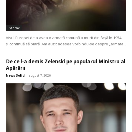
Externe
Visul Europei de a avea o armată comună a murit din fașă în 1954 –
și continuă să piară. Am auzit adesea vorbindu-se despre „armata...
De ce l-a demis Zelenski pe popularul Ministru al
Apărării
News Solid
-
august 7, 2026