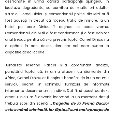
desfrânate în urma cărora participanții ajungeau în
ipostaze degradante, se comitea de multe ori adulter
ș.a.m.d. Cornel Dinicu și comandantul poliției din Mizil ar fi
fost acuzați în trecut că făceau trafic de minore, la un
hotel pe care Dinicu îl deținea la acea vreme.
Comandantul din Mizil a fost condamnat și a fost achitat
anul trecut, pentru că s-a prescris fapta. Cornel Dinicu nu
a apărut în acel dosar, deși era cel care punea la
dispoziție acea locație.
Jurnalista Iosefina Pascal și-a aprofundat analiza,
punctând faptul că, în urma afacerii cu diamante din
Africa, Cornel Dinicu ar fi obținut beneficii de la un anumit
serviciu secret, în schimbul furnizării de informații
infamante despre anumiți indivizi. Dat fiind acest context
creat, Dinicu ar fi devenit incomod la un moment dat și
trebuia scos din scenă.
„Tragedia de la Ferma Dacilor
este o mână criminală, iar făptașii sunt mai aproape de