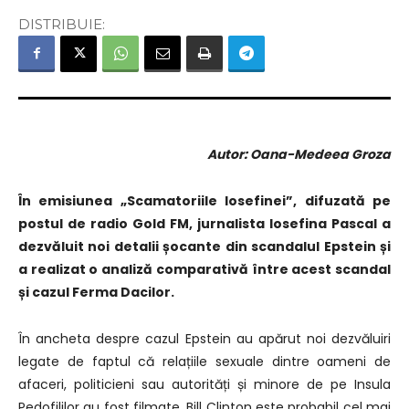
DISTRIBUIE:
Autor: Oana-Medeea Groza
În emisiunea „Scamatoriile Iosefinei”, difuzată pe
postul de radio Gold FM, jurnalista Iosefina Pascal a
dezvăluit noi detalii șocante din scandalul Epstein și
a realizat o analiză comparativă între acest scandal
și cazul Ferma Dacilor.
În ancheta despre cazul Epstein au apărut noi dezvăluiri
legate de faptul că relațiile sexuale dintre oameni de
afaceri, politicieni sau autorități și minore de pe Insula
Pedofililor au fost filmate. Bill Clinton este probabil cel mai