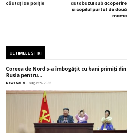
căutați de poliție
autobuzul sub acoperire
și copilul purtat de două
mame
ULTIMELE ŞTIRI
Coreea de Nord s-a îmbogățit cu bani primiți din
Rusia pentru...
News Solid
-
august 9, 2026