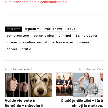
sunt procesate datele comentariilor tale
.
#goldfm
#solidnews
abuz
ETICHETE:
compromitere
cornel dinicu
criminal
ferma dacilor
interes
iosefina pascal
jeffrey epstein
minori
servicii
trafic
Articolul precedent
Articolul următor
Val de violențe în
Ciudățeniile zilei – fără
România – măcelarii
chiloți la metrou,