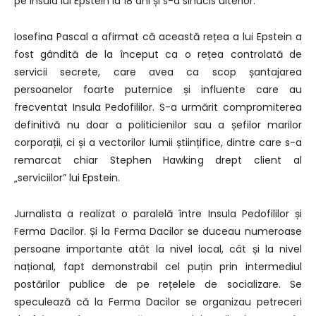
pe insula lui Epstein la 18 ani și s-a sinucis ulterior.
Iosefina Pascal a afirmat că această rețea a lui Epstein a
fost gândită de la început ca o rețea controlată de
servicii secrete, care avea ca scop șantajarea
persoanelor foarte puternice și influente care au
frecventat Insula Pedofililor. S-a urmărit compromiterea
definitivă nu doar a politicienilor sau a șefilor marilor
corporații, ci și a vectorilor lumii științifice, dintre care s-a
remarcat chiar Stephen Hawking drept client al
„serviciilor” lui Epstein.
Jurnalista a realizat o paralelă între Insula Pedofililor și
Ferma Dacilor. Și la Ferma Dacilor se duceau numeroase
persoane importante atât la nivel local, cât și la nivel
național, fapt demonstrabil cel puțin prin intermediul
postărilor publice de pe rețelele de socializare. Se
speculează că la Ferma Dacilor se organizau petreceri