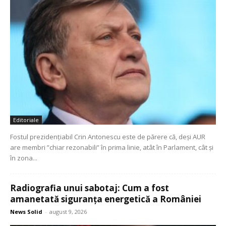
Editoriale
Fostul prezidenţiabil Crin Antonescu este de părere că, deşi AUR
are membri ”chiar rezonabili” în prima linie, atât în Parlament, cât şi
în zona...
Radiografia unui sabotaj: Cum a fost
amanetată siguranța energetică a României
News Solid
-
august 9, 2026