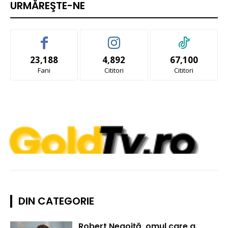
URMĂREŞTE-NE
23,188
4,892
67,100
Fani
Cititori
Cititori
DIN CATEGORIE
Robert Negoiță, omul care a