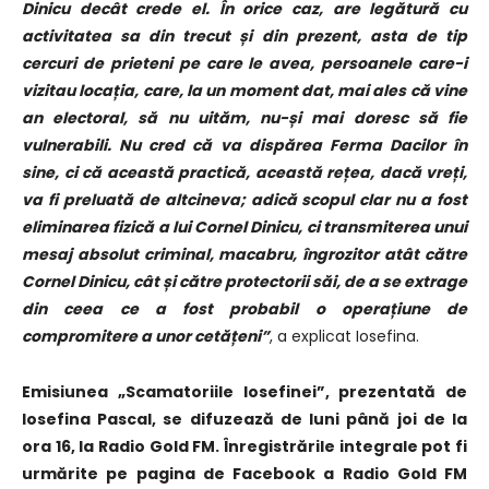
Dinicu decât crede el. În orice caz, are legătură cu
activitatea sa din trecut și din prezent, asta de tip
cercuri de prieteni pe care le avea, persoanele care-i
vizitau locația, care, la un moment dat, mai ales că vine
an electoral, să nu uităm, nu-și mai doresc să fie
vulnerabili. Nu cred că va dispărea Ferma Dacilor în
sine, ci că această practică, această rețea, dacă vreți,
va fi preluată de altcineva; adică scopul clar nu a fost
eliminarea fizică a lui Cornel Dinicu, ci transmiterea unui
mesaj absolut criminal, macabru, îngrozitor atât către
Cornel Dinicu, cât și către protectorii săi, de a se extrage
din ceea ce a fost probabil o operațiune de
compromitere a unor cetățeni”
, a explicat Iosefina.
Emisiunea „Scamatoriile Iosefinei”, prezentată de
Iosefina Pascal, se difuzează de luni până joi de la
ora 16, la Radio Gold FM. Înregistrările integrale pot fi
urmărite pe pagina de Facebook a Radio Gold FM