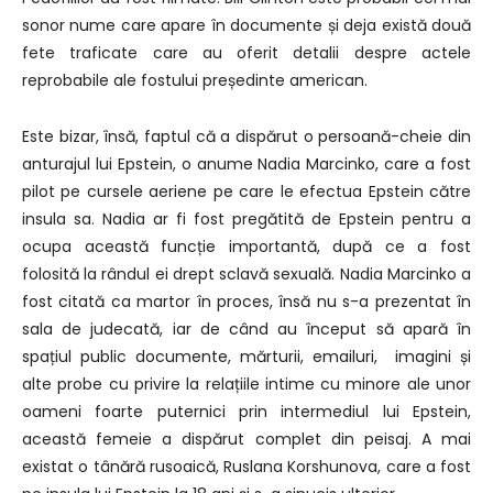
sonor nume care apare în documente și deja există două
fete traficate care au oferit detalii despre actele
reprobabile ale fostului președinte american.
Este bizar, însă, faptul că a dispărut o persoană-cheie din
anturajul lui Epstein, o anume Nadia Marcinko, care a fost
pilot pe cursele aeriene pe care le efectua Epstein către
insula sa. Nadia ar fi fost pregătită de Epstein pentru a
ocupa această funcție importantă, după ce a fost
folosită la rândul ei drept sclavă sexuală. Nadia Marcinko a
fost citată ca martor în proces, însă nu s-a prezentat în
sala de judecată, iar de când au început să apară în
spațiul public documente, mărturii, emailuri, imagini și
alte probe cu privire la relațiile intime cu minore ale unor
oameni foarte puternici prin intermediul lui Epstein,
această femeie a dispărut complet din peisaj. A mai
existat o tânără rusoaică, Ruslana Korshunova, care a fost