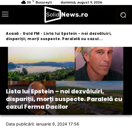
C
30
București
duminică, august 9, 2026
Acasă
Gold FM
Lista lui Epstein - noi dezvăluiri,
dispariții, morți suspecte. Paralelă cu cazul...
Lista lui Epstein – noi dezvăluiri,
dispariții, morți suspecte. Paralelă cu
cazul Ferma Dacilor
Data publicării: ianuarie 9, 2024 17:56