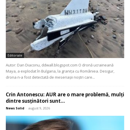
Editoriale
Autor: Dan Diaconu, ddwall.blogspot.com O dronă ucraineană
Maya, a explodat în Bulgaria, la granița cu Româniea. Desigur,
drona n-a fost detectată de meseriașii noștri care...
Crin Antonescu: AUR are o mare problemă, mulți
dintre susținători sunt...
News Solid
-
august 9, 2026