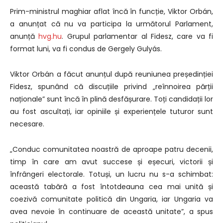
Prim-ministrul maghiar aflat încă în funcție, Viktor Orbán,
a anunțat că nu va participa la următorul Parlament,
anunță
hvg.hu
. Grupul parlamentar al Fidesz, care va fi
format luni, va fi condus de Gergely Gulyás.
Viktor Orbán a făcut anunțul după reuniunea președinției
Fidesz, spunând că discuțiile privind „reînnoirea părții
naționale” sunt încă în plină desfășurare. Toți candidații lor
au fost ascultați, iar opiniile și experiențele tuturor sunt
necesare.
„Conduc comunitatea noastră de aproape patru decenii,
timp în care am avut succese și eșecuri, victorii și
înfrângeri electorale. Totuși, un lucru nu s-a schimbat:
această tabără a fost întotdeauna cea mai unită și
coezivă comunitate politică din Ungaria, iar Ungaria va
avea nevoie în continuare de această unitate”, a spus