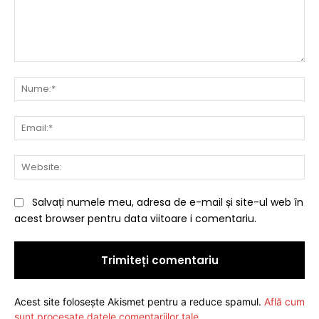
Comentariu:
Nu
Ema
Web
Salvați numele meu, adresa de e-mail și site-ul web în
acest browser pentru data viitoare i comentariu.
Acest site folosește Akismet pentru a reduce spamul.
Află cum
sunt procesate datele comentariilor tale
.