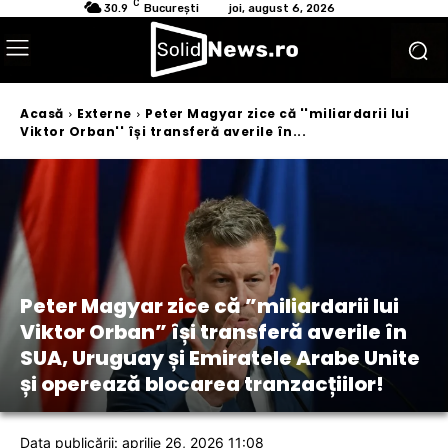
C
30.9
București
joi, august 6, 2026
Acasă
Externe
Peter Magyar zice că ''miliardarii lui
Viktor Orban'' își transferă averile în...
Peter Magyar zice că ”miliardarii lui
Viktor Orban” își transferă averile în
SUA, Uruguay și Emiratele Arabe Unite
și operează blocarea tranzacțiilor!
Data publicării: aprilie 26, 2026 11:08