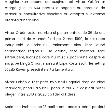
maghiaro-americane au susținut că Viktor Orbán ar
merge și el în SUA pentru a negocia cu cercurile de
afaceri și consultative asociate cu dreapta și extrema
dreaptă americană.
Viktor Orbán este membru al parlamentului de 36 de ani,
prima sa zi de muncă fiind pe 2 mai 1990, la sesiunea
inaugurală a primului Parlament ales liber după
schimbarea regimului. De atunci, este membru fără
întrerupere, lucru pe care nu mulți îl pot spune despre ei
înșiși: pe lângă Orbán, mai sunt Lajos Kósa, Zsolt Németh și
László Kövér, președintele Parlamentului.
Viktor Orbán a fost prim-ministrul Ungariei timp de cinci
mandate, primul din 1998 până în 2002. A câștigat patru
alegeri între 2010 și 2026 ca lider al Fidesz.
Seria s-a încheiat pe 12 aprilie anul acesta, când partidul