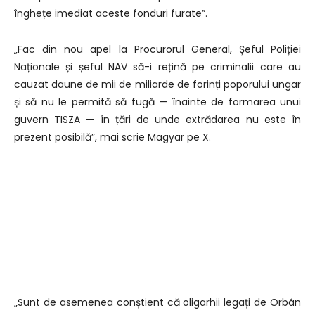
înghețe imediat aceste fonduri furate”.
„Fac din nou apel la Procurorul General, Șeful Poliției
Naționale și șeful NAV să-i rețină pe criminalii care au
cauzat daune de mii de miliarde de forinți poporului ungar
și să nu le permită să fugă — înainte de formarea unui
guvern TISZA — în țări de unde extrădarea nu este în
prezent posibilă”, mai scrie Magyar pe X.
„Sunt de asemenea conștient că oligarhii legați de Orbán