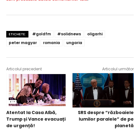
#goldfm
#solidnews
oligarhi
ETICHETE:
peter magyar
romania
ungaria
Articolul precedent
Articolul următor
Atentat la Casa Albă,
SRS despre “războaiele
Trump și Vance evacuați
lumilor paralele” de pe
de urgență!
planetă