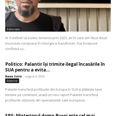
Editoriale
Ar fi trebuit să vizitez Armenia prin 2023, an în care am făcut două
incursiuni curajoase în Georgia și Kazahstan. Dar începuse
conflictul cu...
Politico: Palantir își trimite ilegal încasările în
SUA pentru a evita...
News Solid
-
august 6, 2026
Externe
Palantir transferă profiturile din Europa în SUA și plătește taxe
minime pe continent, arată un nou raport Palantir transferă
profiturile obținute din operațiunile sale europene...
SRS: Misteriosul domn Bușoi este cel mai