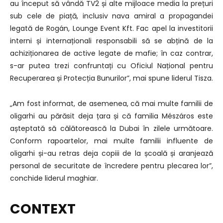
au început să vândă TV2 și alte mijloace media la prețuri
sub cele de piață, inclusiv nava amiral a propagandei
legată de Rogán, Lounge Event Kft. Fac apel la investitorii
interni și internaționali responsabili să se abțină de la
achiziționarea de active legate de mafie; în caz contrar,
s-ar putea trezi confruntați cu Oficiul Național pentru
Recuperarea și Protecția Bunurilor”, mai spune liderul Tisza.
„Am fost informat, de asemenea, că mai multe familii de
oligarhi au părăsit deja țara și că familia Mészáros este
așteptată să călătorească la Dubai în zilele următoare.
Conform rapoartelor, mai multe familii influente de
oligarhi și-au retras deja copiii de la școală și aranjează
personal de securitate de încredere pentru plecarea lor”,
conchide liderul maghiar.
CONTEXT