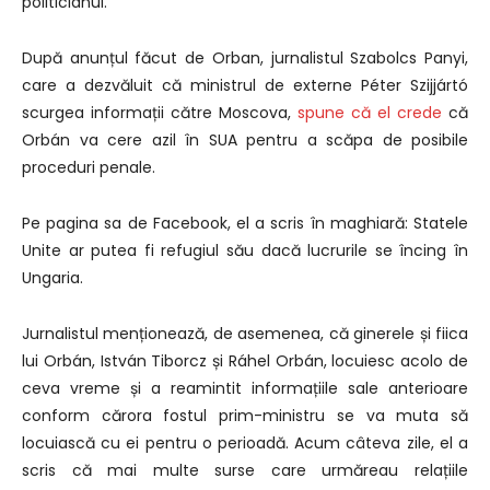
politicianul.
După anunțul făcut de Orban, jurnalistul Szabolcs Panyi,
care a dezvăluit că ministrul de externe Péter Szijjártó
scurgea informații către Moscova,
spune că el crede
că
Orbán va cere azil în SUA pentru a scăpa de posibile
proceduri penale.
Pe pagina sa de Facebook, el a scris în maghiară: Statele
Unite ar putea fi refugiul său dacă lucrurile se încing în
Ungaria.
Jurnalistul menționează, de asemenea, că ginerele și fiica
lui Orbán, István Tiborcz și Ráhel Orbán, locuiesc acolo de
ceva vreme și a reamintit informațiile sale anterioare
conform cărora fostul prim-ministru se va muta să
locuiască cu ei pentru o perioadă. Acum câteva zile, el a
scris că mai multe surse care urmăreau relațiile