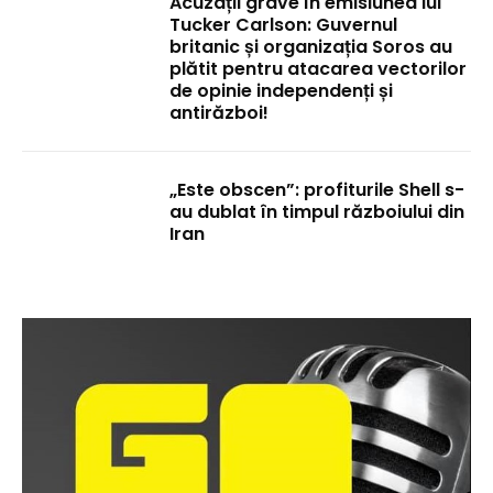
Acuzații grave în emisiunea lui
Tucker Carlson: Guvernul
britanic și organizația Soros au
plătit pentru atacarea vectorilor
de opinie independenți și
antirăzboi!
„Este obscen”: profiturile Shell s-
au dublat în timpul războiului din
Iran