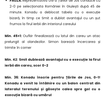
PAUZĂ:
Reprezentativa U19 a Țărilor de Jos conduce cu
2-0 pe selecționata României în Giulești după 45 de
minute. Konadu a deblocat tabela cu o execuție
bizară, în timp ce Smit a dublat avantajul cu un șut
frumos la firul ierbii din interiorul careului
Min. 45+1:
Oufkir finealizează cu latul din careu un atac
prelungit al olandezilor. Simon barează încercarea și
trimite în corner
Min. 42:
Smit dublează avantajul cu o execuție la firul
ierbii din careu, scor 0-2
Min. 36:
Konadu înscrie pentru Țările de Jos, 0-1!
Konadu a venit la întâlnire cu un balon centrat din
lateralul terenului și găsește calea spre gol cu o
execuție bizară cu umărul