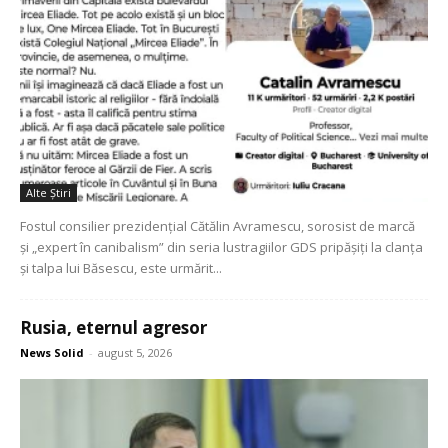
Alte Ştiri
Fostul consilier prezidențial Cătălin Avramescu, sorosist de marcă
și „expert în canibalism” din seria lustragiilor GDS pripășiți la clanța
și talpa lui Băsescu, este urmărit...
Rusia, eternul agresor
News Solid
-
august 5, 2026