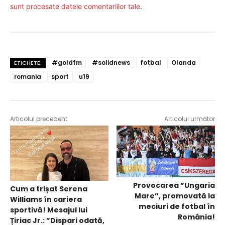
sunt procesate datele comentariilor tale
.
#goldfm
#solidnews
fotbal
Olanda
ETICHETE:
romania
sport
u19
Articolul precedent
Articolul următor
Provocarea ”Ungaria
Cum a trișat Serena
Mare”, promovată la
Williams în cariera
meciuri de fotbal în
sportivă! Mesajul lui
România!
Țiriac Jr.: ”Dispari odată,