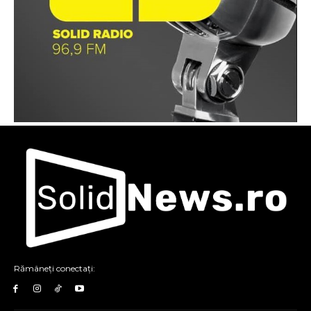
Rămâneți conectați: