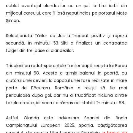
dublat avantajul olandezilor cu un șut la firul ierbii din
mijlocul careului, care îl lasă neputincios pe portarul Mate
Șimon.
Selecționata Țărilor de Jos a început pozitiv și repriza
secundă. În minutul 53 Sliti a finalizat un contraatac
fulger din trei pase al olandezilor.
Tricolorii au redat speranțele fanilor după reușita lui Barbu
din minutul 68. Acesta a trimis balonul în poartă, cu
ajutorul unei devieri, la capătul unei faze realizate în mare
parte de Păcuraru. România a reușit să fie mai
periculoasă după gol, dar nu a fructificat niciuna dintre
fazele create, iar scorul a rămas cel stabilit în minutul 68.
Astfel, Olanda este adversara Spaniei din finala
Campionatului European 2025. Spania, câștigătoarea
grupei A, din care a făcut parte și România,
a trecut de