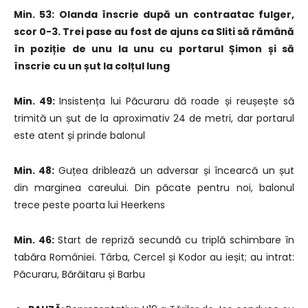
Min. 53: Olanda înscrie după un contraatac fulger,
scor 0-3. Trei pase au fost de ajuns ca Sliti să rămână
în poziție de unu la unu cu portarul Șimon și să
înscrie cu un șut la colțul lung
Min. 49:
Insistența lui Păcuraru dă roade și reușește să
trimită un șut de la aproximativ 24 de metri, dar portarul
este atent și prinde balonul
Min. 48:
Guțea driblează un adversar și încearcă un șut
din marginea careului. Din păcate pentru noi, balonul
trece peste poarta lui Heerkens
Min. 46:
Start de repriză secundă cu triplă schimbare în
tabăra României. Târba, Cercel și Kodor au ieșit; au intrat:
Păcuraru, Bărăitaru și Barbu