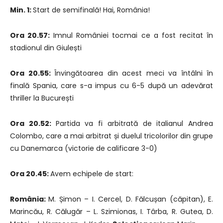
Min. 1:
Start de semifinală! Hai, România!
Ora 20.57:
Imnul României tocmai ce a fost recitat în
stadionul din Giulești
Ora 20.55:
Învingătoarea din acest meci va întâlni în
finală Spania, care s-a impus cu 6-5 după un adevărat
thriller la București
Ora 20.52:
Partida va fi arbitrată de italianul Andrea
Colombo, care a mai arbitrat și duelul tricolorilor din grupe
cu Danemarca (victorie de calificare 3-0)
Ora 20.45:
Avem echipele de start:
România:
M. Șimon – I. Cercel, D. Fălcușan (căpitan), E.
Marincău, R. Călugăr – L. Szimionas, I. Târba, R. Gutea, D.