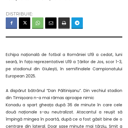
DISTRIBUIE:
Echipa națională de fotbal a României U19 a cedat, luni
seară, în fața reprezentativei U19 a Țărilor de Jos, scor 1-3,
pe stadionul din Giulești, în semifinalele Campionatului
European 2025.
A dispărut bătrânul “Dan Păltinișanu”. Din vechiul stadion
din Timișoara n-a mai rămas aproape nimic
Konadu a spart gheața după 36 de minute în care cele
două naționale s-au neutralizat. Atacantul a reușit să
împingă mingea în poartă, după ce a fost găsit bine de o
centrare din lateral. Doar șase minute mai târziu, Smit a