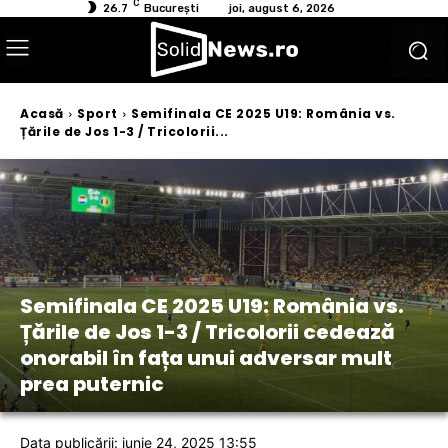
C
26.7
București
joi, august 6, 2026
Acasă
Sport
Semifinala CE 2025 U19: România vs.
Țările de Jos 1-3 / Tricolorii...
Semifinala CE 2025 U19: România vs.
Țările de Jos 1-3 / Tricolorii cedează
onorabil în fața unui adversar mult
prea puternic
Data publicării: iunie 24, 2025 13:55