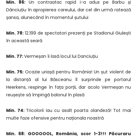
Min. 86:
Un contraatac rapid i-a adus pe Barbu și
Dănciuțiu în apropierea careului, dar cel din urmă ratează
șansa, alunecând în momentul șutului
Min. 78:
12.199 de spectatori prezenți pe Stadionul Giulești
în această seară
Min. 77:
Vermeșan îi lasă locul lui Danciuțiu
Min. 75:
Ocazie uriașă pentru România! Un șut violent de
la distanță al lui Băsceanu îl surprinde pe portarul
Heerkens, respinge în fața porții, dar acolo Vermeșan nu
reușește să împingă balonul în plasă
Min. 74:
Tricolorii iau cu asalt poarta olandeză! Tot mai
multe faze ofensive pentru naționala noastră
Min. 68:
GOOOOOL, România, scor 1-3!!! Păcuraru