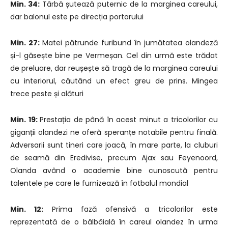
Min. 34:
Târbă șutează puternic de la marginea careului,
dar balonul este pe direcția portarului
Min. 27:
Matei pătrunde furibund în jumătatea olandeză
și-l găsește bine pe Vermeșan. Cel din urmă este trădat
de preluare, dar reușește să tragă de la marginea careului
cu interiorul, căutând un efect greu de prins. Mingea
trece peste și alături
Min. 19:
Prestația de până în acest minut a tricolorilor cu
giganții olandezi ne oferă speranțe notabile pentru finală.
Adversarii sunt tineri care joacă, în mare parte, la cluburi
de seamă din Eredivise, precum Ajax sau Feyenoord,
Olanda având o academie bine cunoscută pentru
talentele pe care le furnizează în fotbalul mondial
Min. 12:
Prima fază ofensivă a tricolorilor este
reprezentată de o bâlbâială în careul olandez în urma