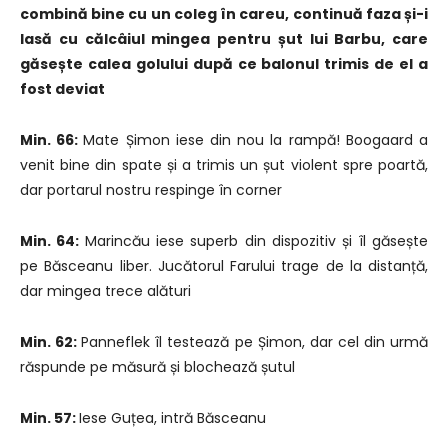
combină bine cu un coleg în careu, continuă faza și-i
lasă cu călcâiul mingea pentru șut lui Barbu, care
găsește calea golului după ce balonul trimis de el a
fost deviat
Min. 66:
Mate Șimon iese din nou la rampă! Boogaard a
venit bine din spate și a trimis un șut violent spre poartă,
dar portarul nostru respinge în corner
Min. 64:
Marincău iese superb din dispozitiv și îl găsește
pe Băsceanu liber. Jucătorul Farului trage de la distanță,
dar mingea trece alături
Min. 62:
Panneflek îl testează pe Șimon, dar cel din urmă
răspunde pe măsură și blochează șutul
Min. 57:
Iese Guțea, intră Băsceanu