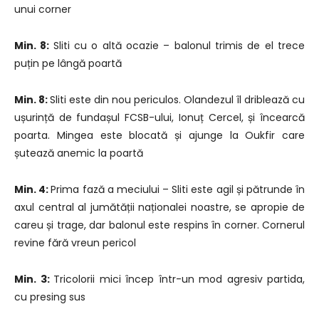
unui corner
Min. 8:
Sliti cu o altă ocazie – balonul trimis de el trece
puțin pe lângă poartă
Min. 8:
Sliti este din nou periculos. Olandezul îl driblează cu
ușurință de fundașul FCSB-ului, Ionuț Cercel, și încearcă
poarta. Mingea este blocată și ajunge la Oukfir care
șutează anemic la poartă
Min. 4:
Prima fază a meciului – Sliti este agil și pătrunde în
axul central al jumătății naționalei noastre, se apropie de
careu și trage, dar balonul este respins în corner. Cornerul
revine fără vreun pericol
Min. 3:
Tricolorii mici încep într-un mod agresiv partida,
cu presing sus