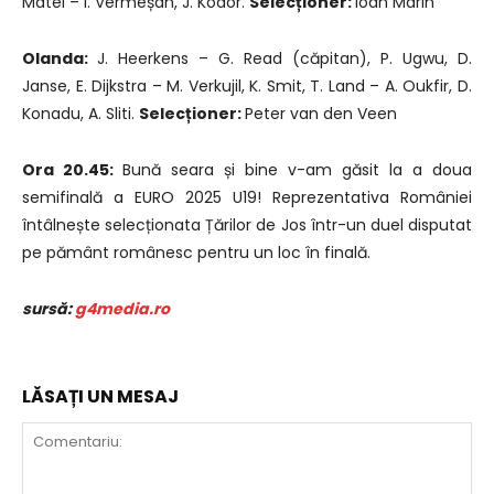
Matei – I. Vermeșan, J. Kodor.
Selecționer:
Ioan Marin
Olanda:
J. Heerkens – G. Read (căpitan), P. Ugwu, D.
Janse, E. Dijkstra – M. Verkujil, K. Smit, T. Land – A. Oukfir, D.
Konadu, A. Sliti.
Selecționer:
Peter van den Veen
Ora 20.45:
Bună seara și bine v-am găsit la a doua
semifinală a EURO 2025 U19! Reprezentativa României
întâlnește selecționata Țărilor de Jos într-un duel disputat
pe pământ românesc pentru un loc în finală.
sursă:
g4media.ro
LĂSAȚI UN MESAJ