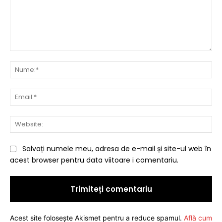
Comentariu:
Nu
Ema
Web
Salvați numele meu, adresa de e-mail și site-ul web în
acest browser pentru data viitoare i comentariu.
Acest site folosește Akismet pentru a reduce spamul.
Află cum