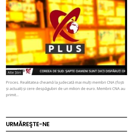
Alte Ştiri
Proces. Realitatea cheamă la judecată mai mulţi membri CNA (foşti
şi actuali) şi cere despăgubiri de un milion de euro. Membrii CNA au
primit...
URMĂREŞTE-NE