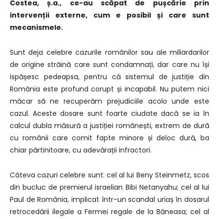
Costea, ș.a., ce-au scăpat de pușcărie prin
intervenții externe, cum e posibil și care sunt
mecanismele.
Sunt deja celebre cazurile românilor sau ale miliardarilor
de origine străină care sunt condamnați, dar care nu își
ispășesc pedeapsa, pentru că sistemul de justiție din
România este profund corupt și incapabil. Nu putem nici
măcar să ne recuperăm prejudiciile acolo unde este
cazul. Aceste dosare sunt foarte ciudate dacă se ia în
calcul dubla măsură a justiției românești, extrem de dură
cu românii care comit fapte minore și deloc dură, ba
chiar părtinitoare, cu adevărații infractori.
Câteva cazuri celebre sunt: cel al lui Beny Steinmetz, scos
din bucluc de premierul israelian Bibi Netanyahu; cel al lui
Paul de România, implicat într-un scandal uriaș în dosarul
retrocedării ilegale a Fermei regale de la Băneasa; cel al