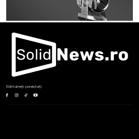
Rămâneți conectați: