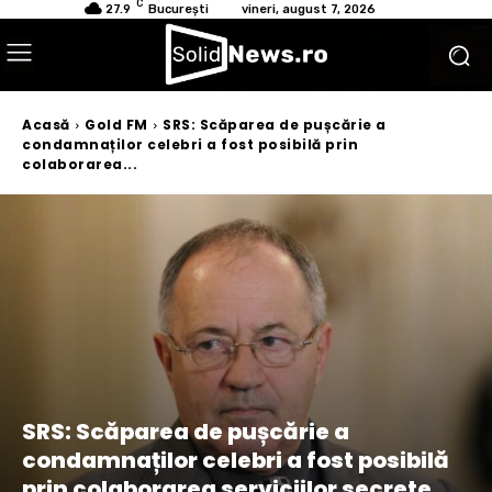
C
27.9
București
vineri, august 7, 2026
Acasă
Gold FM
SRS: Scăparea de pușcărie a
condamnaților celebri a fost posibilă prin
colaborarea...
SRS: Scăparea de pușcărie a
condamnaților celebri a fost posibilă
prin colaborarea serviciilor secrete