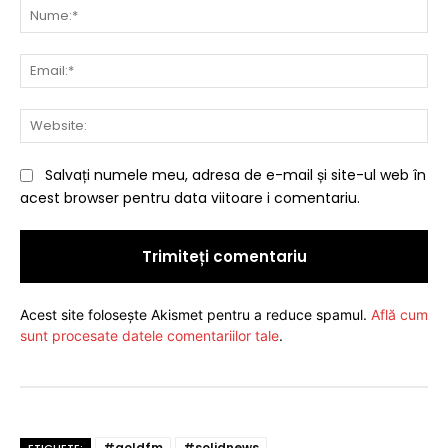
Nu
Ema
Web
Salvați numele meu, adresa de e-mail și site-ul web în
acest browser pentru data viitoare i comentariu.
Acest site folosește Akismet pentru a reduce spamul.
Află cum
sunt procesate datele comentariilor tale
.
#goldfm
#solidnews
ETICHETE: