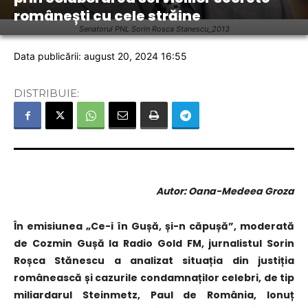
românești cu cele străine
Senatorul PNL Sorin Rosca Stanescu_2013
Data publicării: august 20, 2024 16:55
DISTRIBUIE:
Autor: Oana-Medeea Groza
În emisiunea „Ce-i în Gușă, și-n căpușă”, moderată
de Cozmin Gușă la Radio Gold FM, jurnalistul Sorin
Roșca Stănescu a analizat situația din justiția
românească și cazurile condamnaților celebri, de tip
miliardarul Steinmetz, Paul de România, Ionuț