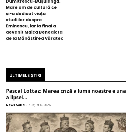
Dumitrescu-Bușulenga.
Mare om de cultură ce
și-a dedicat viața
studiilor despre
Eminescu, iar la final a
devenit Maica Benedicta
de la Mănăstirea Văratec
ULTIMELE ŞTIRI
Pascal Lottaz: Marea criză a lumii noastre e una
a lipsei...
News Solid
-
august 6, 2026