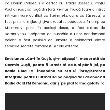
că Florian Coldea s-a certat cu Traian Băsescu. Prințul
Paul a reușit să fugă din țară, Remus Truică (care a intrat
într-un mare conflict cu Steinmetz, dar și cu Băsescu) a
fost prins la mijloc și și-a executat pedeapsa, în timp ce
Steinmetz, prins în același dosar, a fost extras de
Netanuyahu. Scăparea de pușcărie a unor condamnați
celebri a fost posibilă ca urmare a colaborării dintre
serviciile secrete românești și cele externe.
Emisiunea „Ce-i în Gușă, și-n căpușă”, moderată de
Cozmin Gușă, poate fi urmărită de luni până joi, pe
Radio Gold FM, începând cu ora 13. Înregistrarea
integrală poate fi urmărită pe pagina de Facebook a
Radio Gold FM România, dar și pe platforma goldtv.ro