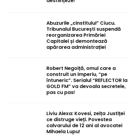
desființeze!
Abuzurile „cinstitului” Ciucu.
Tribunalul București suspendă
reorganizarea Primăriei
Capitalei și demontează
apărarea administrației
Robert Negoiță, omul care a
construit un imperiu, “pe
întuneric”. Serialul “REFLECTOR la
GOLD FM” va devoala secretele,
pas cu pas!
Liviu Alexa: Kovesi, zeița Justiței
ce distruge vieți. Povestea
calvarului de 12 ani al avocatei
Mihaela Lupu!