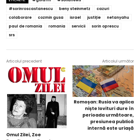
#sorinroscastanescu
beny steinmetz
cazuri
colaborare
cozmin gusa
israel
justiție
netanyahu
paul de romania
romania
servicii
sorin oprescu
srs
Articolul precedent
Articolul următor
Romoșan: Rusia va aplica
niște lovituri dure în
perioada următoare,
presiunea publică
internă este uriașă
Omul Zilei, Zoe