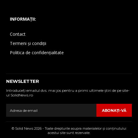
INFORMAȚII:
Contact
Termeni și condiții
Politica de confidențialitate
NEWSLETTER
Introduceţi emailul dvs. mai jos pentru a primi ultimele ştiri de pe site-
ul SolidNews.ro
ABONAŢI-VĂ
© Solid News 2026 - Toate drepturile asupra materialelor şi conţinutului
acestui site sunt rezervate.