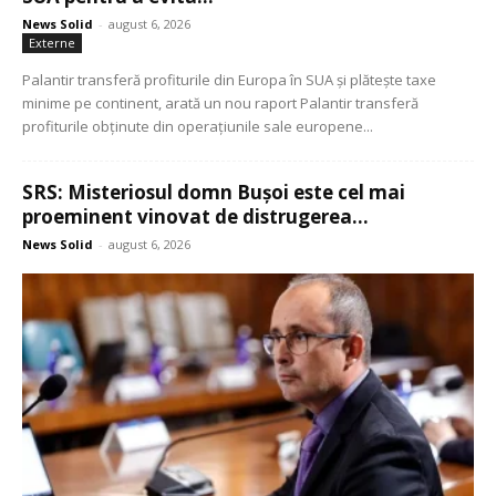
News Solid
-
august 6, 2026
Externe
Palantir transferă profiturile din Europa în SUA și plătește taxe
minime pe continent, arată un nou raport Palantir transferă
profiturile obținute din operațiunile sale europene...
SRS: Misteriosul domn Bușoi este cel mai
proeminent vinovat de distrugerea...
News Solid
-
august 6, 2026