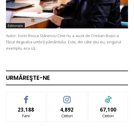
Editoriale
Autor: Sorin Roșca Stănescu Cine nu a auzit de Cristian Bușoi a
făcut degeaba umbră pământului. Este, din câte știu eu, singurul
exemplu, era să...
URMĂREŞTE-NE
23,188
4,892
67,100
Fani
Cititori
Cititori