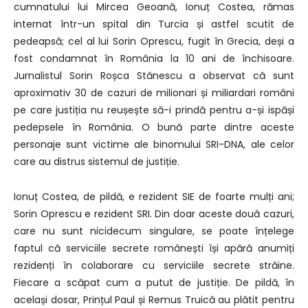
cumnatului lui Mircea Geoană, Ionuț Costea, rămas
internat într-un spital din Turcia și astfel scutit de
pedeapsă; cel al lui Sorin Oprescu, fugit în Grecia, deși a
fost condamnat în România la 10 ani de închisoare.
Jurnalistul Sorin Roșca Stănescu a observat că sunt
aproximativ 30 de cazuri de milionari și miliardari români
pe care justiția nu reușește să-i prindă pentru a-și ispăși
pedepsele în România. O bună parte dintre aceste
personaje sunt victime ale binomului SRI-DNA, ale celor
care au distrus sistemul de justiție.
Ionuț Costea, de pildă, e rezident SIE de foarte mulți ani;
Sorin Oprescu e rezident SRI. Din doar aceste două cazuri,
care nu sunt nicidecum singulare, se poate înțelege
faptul că serviciile secrete românești își apără anumiți
rezidenți în colaborare cu serviciile secrete străine.
Fiecare a scăpat cum a putut de justiție. De pildă, în
același dosar, Prințul Paul și Remus Truică au plătit pentru