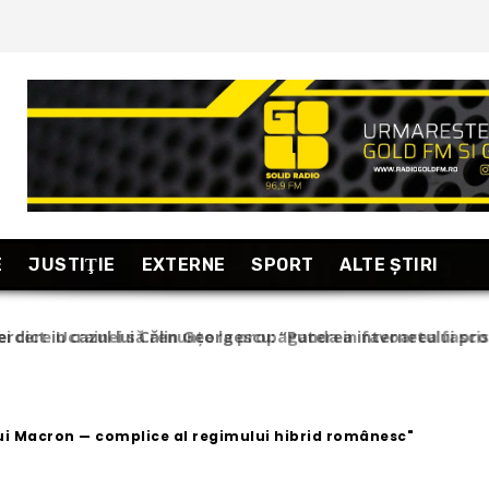
E
JUSTIŢIE
EXTERNE
SPORT
ALTE ŞTIRI
ict in cazul lui Călin Georgescu: “Puterea internetului prop
zări relevante!” (stiripesurse)
ui Macron — complice al regimului hibrid românesc"