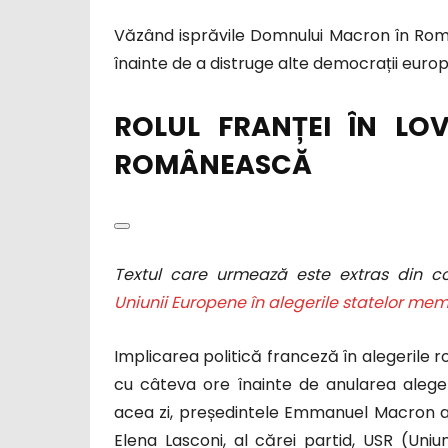
Văzând isprăvile Domnului Macron în Româ
înainte de a distruge alte democrații euro
ROLUL FRANȚEI ÎN LO
ROMÂNEASCĂ
Textul care urmează este extras din c
Uniunii Europene în alegerile statelor me
Implicarea politică franceză în alegerile 
cu câteva ore înainte de anularea alege
acea zi, președintele Emmanuel Macron a 
Elena Lasconi, al cărei partid, USR (Uniu