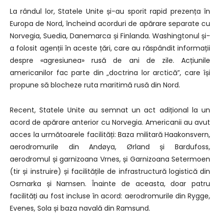
La rândul lor, Statele Unite și-au sporit rapid prezența în
Europa de Nord, încheind acorduri de apărare separate cu
Norvegia, Suedia, Danemarca și Finlanda. Washingtonul și-
a folosit agenții în aceste țări, care au răspândit informații
despre «agresiunea» rusă de ani de zile. Acțiunile
americanilor fac parte din „doctrina lor arctică”, care își
propune să blocheze ruta maritimă rusă din Nord.
Recent, Statele Unite au semnat un act adițional la un
acord de apărare anterior cu Norvegia. Americanii au avut
acces la următoarele facilități: Baza militară Haakonsvern,
aerodromurile din Andøya, Ørland și Bardufoss,
aerodromul și garnizoana Vrnes, și Garnizoana Setermoen
(tir și instruire) și facilitățile de infrastructură logistică din
Osmarka și Namsen. Înainte de aceasta, doar patru
facilități au fost incluse în acord: aerodromurile din Rygge,
Evenes, Sola și baza navală din Ramsund.