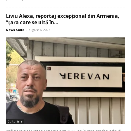
Liviu Alexa, reportaj excepțional din Armenia,
“țara care se uită în...
News Solid
-
august 6, 2026
Editoriale
Ar fi trebuit să vizitez Armenia prin 2023, an în care am făcut două