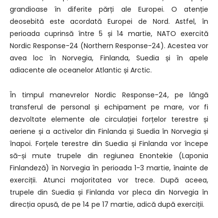
grandioase în diferite părți ale Europei. O atenție
deosebită este acordată Europei de Nord. Astfel, în
perioada cuprinsă între 5 și 14 martie, NATO exercită
Nordic Response-24 (Northern Response-24). Acestea vor
avea loc în Norvegia, Finlanda, Suedia și în apele
adiacente ale oceanelor Atlantic și Arctic.
În timpul manevrelor Nordic Response-24, pe lângă
transferul de personal și echipament pe mare, vor fi
dezvoltate elemente ale circulației forțelor terestre și
aeriene și a activelor din Finlanda și Suedia în Norvegia și
înapoi. Forțele terestre din Suedia și Finlanda vor începe
să-și mute trupele din regiunea Enontekie (Laponia
Finlandeză) în Norvegia în perioada 1-3 martie, înainte de
exerciții. Atunci majoritatea vor trece. După aceea,
trupele din Suedia și Finlanda vor pleca din Norvegia în
direcția opusă, de pe 14 pe 17 martie, adică după exerciții.