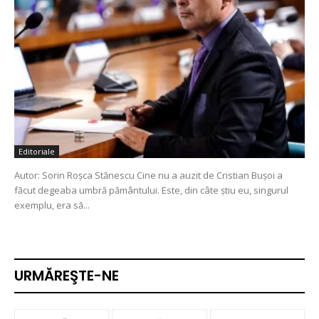
Editoriale
Autor: Sorin Roșca Stănescu Cine nu a auzit de Cristian Bușoi a
făcut degeaba umbră pământului. Este, din câte știu eu, singurul
exemplu, era să...
URMĂREŞTE-NE