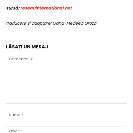
sursă:
reseauinternational.net
traducere și adaptare: Oana-Medeea Groza
LĂSAȚI UN MESAJ
Comentariu:
Nu
Ema