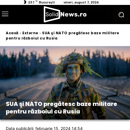
C
23.1
București
vineri, august 7, 2026
Acasă
Externe
SUA şi NATO pregătesc baze militare
pentru războiul cu Rusia
SUA şi NATO pregătesc baze militare
pentru războiul cu Rusia
Data publicării: februarie 15, 2024 14:54