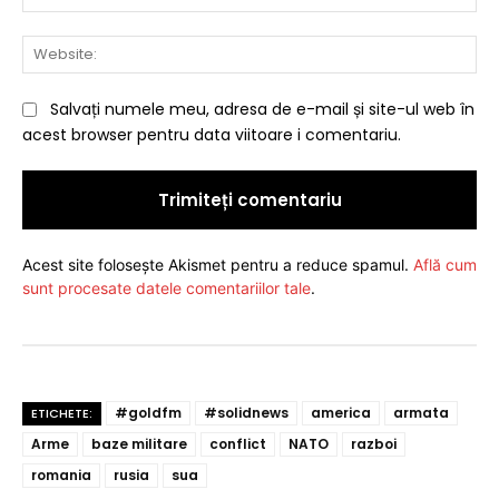
Web
Salvați numele meu, adresa de e-mail și site-ul web în
acest browser pentru data viitoare i comentariu.
Acest site folosește Akismet pentru a reduce spamul.
Află cum
sunt procesate datele comentariilor tale
.
#goldfm
#solidnews
america
armata
ETICHETE:
Arme
baze militare
conflict
NATO
razboi
romania
rusia
sua