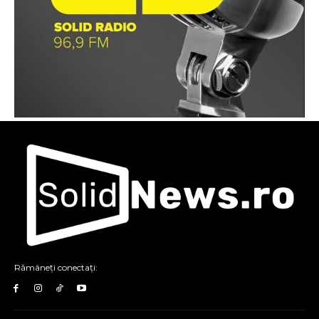
Rămâneți conectați: