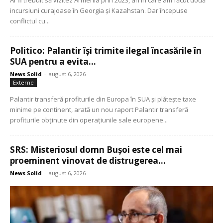
incursiuni curajoase în Georgia și Kazahstan. Dar începuse
conflictul cu...
Politico: Palantir își trimite ilegal încasările în
SUA pentru a evita...
News Solid
-
august 6, 2026
Externe
Palantir transferă profiturile din Europa în SUA și plătește taxe
minime pe continent, arată un nou raport Palantir transferă
profiturile obținute din operațiunile sale europene...
SRS: Misteriosul domn Bușoi este cel mai
proeminent vinovat de distrugerea...
News Solid
-
august 6, 2026