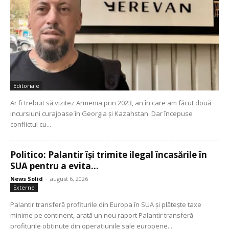
Editoriale
Ar fi trebuit să vizitez Armenia prin 2023, an în care am făcut două
incursiuni curajoase în Georgia și Kazahstan. Dar începuse
conflictul cu...
Politico: Palantir își trimite ilegal încasările în
SUA pentru a evita...
News Solid
-
august 6, 2026
Externe
Palantir transferă profiturile din Europa în SUA și plătește taxe
minime pe continent, arată un nou raport Palantir transferă
profiturile obținute din operațiunile sale europene...