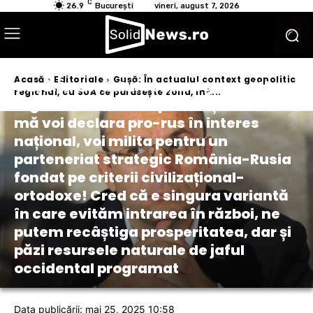
C
26.9
București
vineri, august 7, 2026
Acasă
Editoriale
Gușă: În actualul context geopolitic
Gușă: În actualul context geopolitic
regional, cu SUA ce părăsește zona, mă...
regional, cu SUA ce părăsește zona,
mă voi declara pro-rus în interes
național, voi milita pentru un
parteneriat strategic România-Rusia
fondat pe criterii civilizațional-
ortodoxe! Cred că e singura variantă
în care evităm intrarea în război, ne
putem recâștiga prosperitatea, dar și
păzi resursele naturale de jaful
occidental programat
Data publicării: mai 25, 2025 10:58