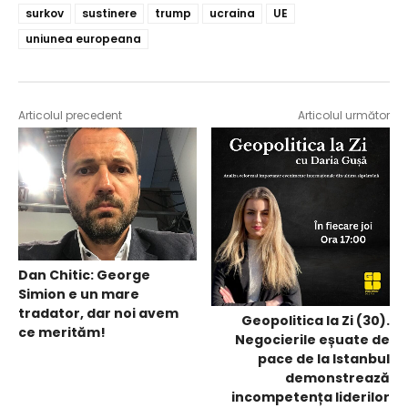
surkov
sustinere
trump
ucraina
UE
uniunea europeana
Articolul precedent
Articolul următor
Dan Chitic: George
Simion e un mare
tradator, dar noi avem
Geopolitica la Zi (30).
ce merităm!
Negocierile eșuate de
pace de la Istanbul
demonstrează
incompetența liderilor