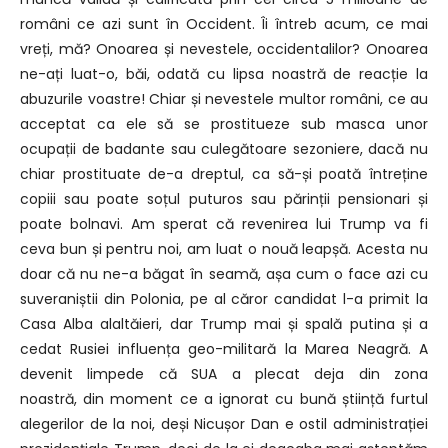
români ce azi sunt în Occident.
Îi întreb acum, ce mai
vreți, mă?
Onoarea și nevestele, occidentalilor?
Onoarea
ne-ați luat-o, băi, odată cu lipsa noastră de reacție la
abuzurile voastre!
Chiar și nevestele multor români, ce au
acceptat ca ele să se prostitueze
sub masca unor
ocupații de badante sau culegătoare sezoniere,
d
acă nu
chiar prostituate de-a dreptul, ca să-și poată întreține
copiii sau poate soțul puturos
s
au părinții pensionari și
poate bolnavi.
Am sperat că revenirea lui Trump va fi
ceva bun și pentru noi, am luat o nouă leapșă.
Acesta nu
doar că nu ne-a băgat în seamă, așa cum o face azi cu
suveraniștii din Polonia,
pe al căror candidat l-a primit la
Casa Alba alaltăieri,
dar Trump mai și spală putina și a
cedat Rusiei influența geo-militară la Marea Neagră.
A
devenit limpede că SUA a plecat deja din zona
noastră,
din moment ce a ignorat cu bună știință furtul
alegerilor de la noi,
deși Nicușor Dan e ostil administrației