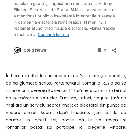
În final, referitor
la parteneriatul cu Rusia, am și o condiție,
ca să glumesc serios.
Parteneriatul Români
a-Rusia să se
inițieze prin cererea
Rusiei ca STS să fie scos
din sistemul
de numărare a voturilor. S
untem, totuși, singura țară
ce
mai are un serviciu secret implicat
electoral din punct de
vedere oficial. A
cum, după fraudare, știm
și de ce
anume.
În acest fel, poate că le va reveni și
românilor
pofta să participe
la alegerile viitoare;