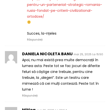
pentru-un-parteneriat-strategic-romania-
rusia-fondat-pe-criterii-civilizational-
ortodoxe/
Succes, la-nțeles
Răspundeți
DANIELA NICOLETA BANU
mai 25, 2025 La 15:50
Apoi, nu mai există prea multe democrații în
lumea asta. Peste tot se fac jocuri de diferite
feluri să câștige cine trebuie, pentru cine
trebuie, la „alegeri”. Este un teatru care
mimează că cei mulți contează. Peste tot în
lume !
Răspundeți
Mitica