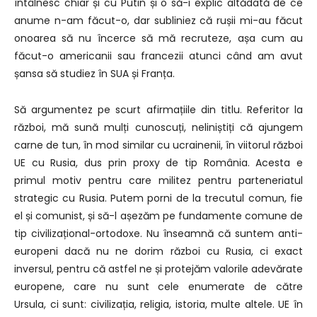
întâlnesc chiar și cu Putin
și o să-i explic altădată de ce
anume n-am făcut-o,
dar subliniez că rușii mi-au făcut
onoarea să nu încerce să mă recruteze,
așa cum au
făcut-o americanii sau francezii
atunci când am avut
șansa să studiez în SUA și Franța.
Să argumentez pe scurt afirmațiile din titlu.
Referitor la
război, mă sună mulți cunoscuți,
neliniștiți că ajungem
carne de tun,
în mod similar cu ucrainenii,
în viitorul război
UE cu Rusia,
dus prin proxy de tip România.
Acesta e
primul motiv pentru care militez
pentru parteneriatul
strategic cu Rusia. P
utem porni de la trecutul comun,
fie
el și comunist,
și să-l așezăm pe fundamente comune
de
tip civilizațional-ortodoxe.
Nu înseamnă că suntem anti-
europeni
dacă nu ne dorim război cu Rusia,
ci exact
inversul,
pentru că astfel ne și protejăm
valorile adevărate
europene,
care nu sunt cele enumerate de către
Ursula,
ci sunt: civilizația, religia, istoria,
multe altele.
UE în