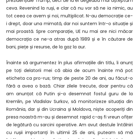
prezidențiale Trump,
deci de la ei degeaba mai așteptăm
ceva.
Revenind la ruși, e clar că nu vor să ne ia nimic,
au
tot ceea ce avem și noi, multiplicat.
N-au democrație ce-
i drept, doar una mimată,
dar noi suntem într-o situație și
mai proastă.
Spre comparație, UE nu mai are nici măcar
democrația
ce ne-a atras după 1989 și e în căutare de
bani, piețe și resurse,
de la gaz la aur.
Înainte să argumentez în plus afirmațiile din titlu,
îi anunț
pe toți delatorii mei că abia de acum înainte
mă pot
eticheta ca pro-rus; timp de peste 20 de ani,
au făcut-o
fără a avea o bază.
Chiar zilele trecute, doar pentru că
am anunțat că Putin
și-a desemnat fostul guru de la
Kremlin, pe Vladislav Surkov,
să monitorizeze situația din
România,
dar și din Ucraina și Moldova,
niște acoperiți din
presa noastră
m-au și desemnat rapid c-aș fi vreun ofițer
de legătură
cu sarcini operative.
Am avut destule întâlniri
cu rușii importanți în ultimii 25 de ani,
puteam să mă