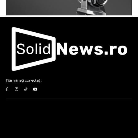
Rămâneți conectați: