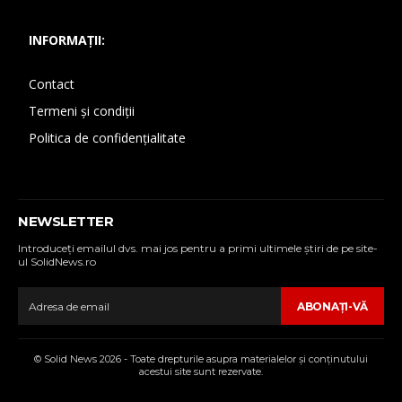
INFORMAȚII:
Contact
Termeni și condiții
Politica de confidențialitate
NEWSLETTER
Introduceţi emailul dvs. mai jos pentru a primi ultimele ştiri de pe site-
ul SolidNews.ro
ABONAŢI-VĂ
© Solid News 2026 - Toate drepturile asupra materialelor şi conţinutului
acestui site sunt rezervate.