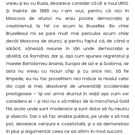
vreau și eu cu Rusia, deoarece consider
că UE e noul URSS.
Și înainte de 1989
nu i-am vrut, pentru că nici în
Moscova
de atunci nu erau prizate
democrația și
creștinismul,
la fel ca acum la Bruxelles.
Ba chiar
Bruxellesul mi se pare mult mai periculos
acum chiar
decât Moscova d
e atunci, și pentru faptul că, de când a
sărăcit,
vânează resurse în țări
unde democrația e
abolită,
ca România, dar și,
așa cum spunea regretatul și
marele
Bartolomeu Anania, Europa de azi
e și Sodoma, iar
asta nu vreau
cu niciun chip și cu orice risc.
Să fie
limpede, eu nu fac prozelitism
nici măcar la nivelul celor
doi copii ai mei,
absolvenți de universități occidentale
prestigioase – își vor urma
drumul în viață așa cum vor
considera ei –
și nici nu o să militez de la microfonul Gold
FM,
acolo unde sunt moderator
și sunt dator să fiu neutru
și obiectiv.
Dar o să fac analize
publice, pe unde o să mai
pot, deoarece
cenzura e cvasitotală, și o să
demonstrez
în plus și argumentat
ceea ce azi afirm în mod
succint.