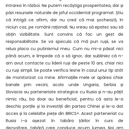
intrarea în război.
Ne putem recâștiga prosperitatea, dar și
păzi resursele naturale
de jaful occidental programat.
Știu
că intrigă ce afirm, dar nu cred că mai șochează,
în
niciun caz, pe românii raționali.
Nu vreau să epatez sau să
obțin vizibilitate.
Sunt convins că fac un gest de
responsabilitate.
Se va specula că mă pun rușii, se va
relua placa cu putinismul meu.
Cum nu mi-a păsat nici
până acum, e limpede că o să ignor,
dar subliniez că n-
am avut contacte cu liderii ruși de peste 10 ani,
chiar nici
cu ruși simpli.
Se poate verifica lesne în cazul unui tip atât
de monitorizat ca mine.
Afirmațiile mele ar apărea chiar
banale prin vecini,
acolo unde Ungaria, Serbia și
Slovacia
au parteneriate strategice cu Rusia și n-au pățit
nimic rău, ba d
oar au beneficiat, pentru că asta le-a
deschis porțile și la investiții din partea Chinei și
le-a dat
acces și la celelalte piețe din BRICS+.
Acest parteneriat cu
Rusia i-a așezat în tabăra țărilor în curs de
dezvoltare,
tabără care conduce acum lumea.
Noi am