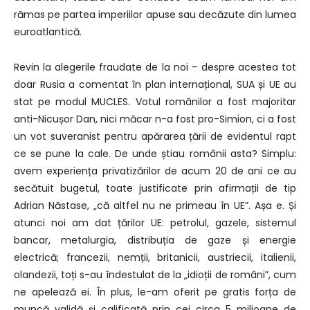
rămas pe partea imperiilor apuse sau decăzute din lumea
euroatlantică.
Revin la alegerile fraudate de la noi –
despre acestea tot
doar Rusia a comentat în plan internațional,
SUA și UE au
stat pe modul MUCLES.
Votul românilor a fost majoritar
anti-Nicușor Dan, nici măcar n-a fost pro-Simion,
c
i a fost
un vot suveranist pentru apărarea țării de evidentul rapt
ce se pune la cale.
De unde știau românii asta? Simplu:
a
vem experiența privatizărilor de acum 20 de ani ce au
secătuit bugetul,
toate justificate prin afirmații de tip
Adrian Năstase, „că altfel nu ne primeau în UE”.
Așa e.
Și
atunci noi am dat țărilor UE: petrolul, gazele, sistemul
bancar, metalurgia,
distribuția de gaze și energie
electrică; francezii, nemții, britanicii, austriecii, italienii,
olandezii,
toți s-au îndestulat de la „idioții de români”, cum
ne apelează ei.
În plus, le-am oferit pe gratis forța de
muncă validă și calificată
prin cei circa 5 milioane de