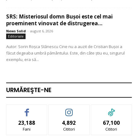
SRS: Misteriosul domn Bușoi este cel mai
proeminent vinovat de distrugerea...
News Solid
-
august 6, 2026
Editoriale
Autor: Sorin Roșca Stănescu Cine nu a auzit de Cristian Bușoi a
făcut degeaba umbră pământului. Este, din câte știu eu, singurul
exemplu, era să...
URMĂREŞTE-NE
23,188
4,892
67,100
Fani
Cititori
Cititori