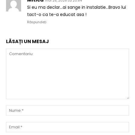
mai 25, 2025 La 20:54
Si eu ma declar…ai sange in instalatie…Bravo lui
tact-o ca te-a educat asa !
Răspundeți
LĂSAȚI UN MESAJ
Comentariu:
Nu
Ema