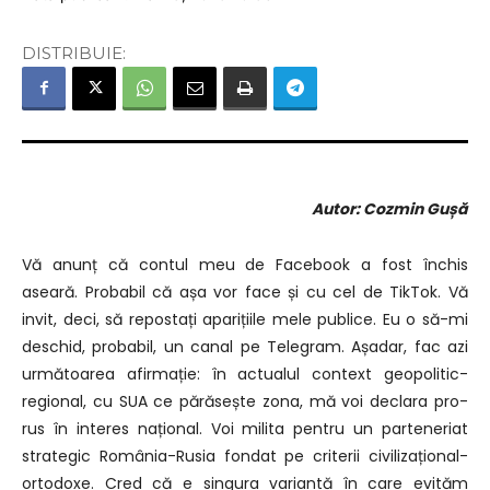
DISTRIBUIE:
Autor: Cozmin Gușă
Vă anunț că contul meu de Facebook a fost închis
aseară.
Probabil că așa vor face și cu cel de TikTok.
Vă
invit, deci, să repostați aparițiile mele publice.
Eu o să-mi
deschid, probabil, un canal pe Telegram.
Așadar, fac azi
următoarea afirmație: î
n actualul context geopolitic-
regional,
cu SUA ce părăsește zona, mă voi declara pro-
rus în interes național.
Voi milita pentru un parteneriat
strategic România-Rusia
fondat pe criterii civilizațional-
ortodoxe.
Cred că e singura variantă în care evităm