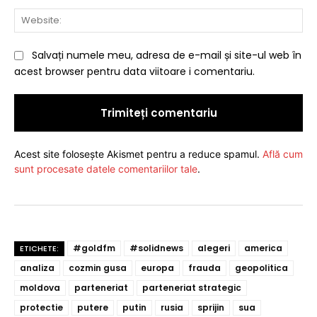
Web
Salvați numele meu, adresa de e-mail și site-ul web în
acest browser pentru data viitoare i comentariu.
Acest site folosește Akismet pentru a reduce spamul.
Află cum
sunt procesate datele comentariilor tale
.
#goldfm
#solidnews
alegeri
america
ETICHETE:
analiza
cozmin gusa
europa
frauda
geopolitica
moldova
parteneriat
parteneriat strategic
protectie
putere
putin
rusia
sprijin
sua