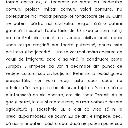
forma dorită azi,
o federație de state cu leadership
comun,
proiect militar comun, valori comune,
nu
corespunde nici măcar principiilor fondatoare
ale UE.
Cum
ne putem păstra noi civilizația,
religia, fără o putere
garantă în spate?
Toate țările din UE s-au uniformizat
și
au decăzut din punct de vedere
civilizațional; acolo
unde
religia creștină era foarte puternică,
acum este
ocultată și batjocorită.
Cum se vor mai apăra acestea
de
valuri de imigranți, care o să vină
în continuare peste
Europa? E limpede
că vor fi decimate din punct de
vedere
cultural sau civilizațional.
Referitor la recâștigarea
prosperității,
noi vom reuși asta doar dacă ne
administrăm
singuri resursele.
Avantajul cu Rusia e că nu
e interesată
de ale noastre, are din toate înzecit,
de la
gaz și petrol,
la aur și metale rare, nu mai vorbesc
despre
agricultură și zootehnie.
UE e clar că vrea să ni le
preia,
după modelul de acum 20 de ani;
e limpede, deci,
că noi
ni le putem păstra doar dacă ne putem
pune sub