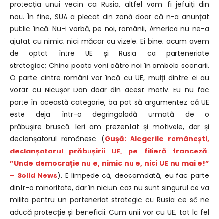
protecția unui vecin ca Rusia,
altfel vom fi jefuiți din
nou.
În fine, SUA a plecat din zonă
doar că n-a anunțat
public încă.
N
u-i vorbă, pe noi, românii, America
nu ne-a
ajutat cu nimic, nici măcar
cu vizele.
Ei bine,
acum avem
de optat între UE și Rusia
ca parteneriate
strategice;
China poate veni către noi
în ambele scenarii.
O parte
dintre români vor încă cu UE,
mulți dintre ei au
votat cu Nicușor Dan doar din acest motiv.
Eu nu fac
parte
în această categorie, ba pot să argumentez
că UE
este deja într-o degringoladă
urmată de o
prăbușire
bruscă.
Ieri am prezentat
și motivele, dar și
declanșatorul românesc (
Gușă: Alegerile românești,
declanșatorul prăbușirii UE, pe filieră franceză.
”Unde democrație nu e, nimic nu e, nici UE nu mai e!”
– Solid News
)
.
E limpede că, deocamdată,
eu fac parte
dintr-o minoritate,
dar în niciun caz nu sunt singurul ce va
milita
pentru un parteneriat strategic cu Rusia
ce să ne
aducă protecție și beneficii.
Cum unii vor cu UE,
tot la fel