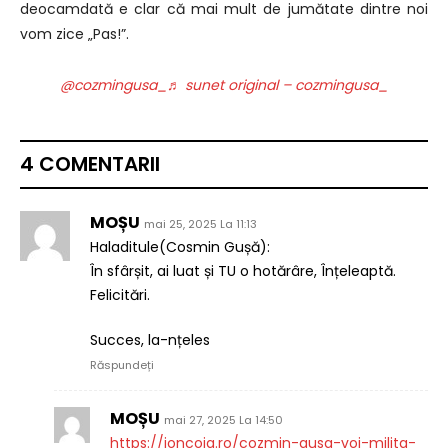
deocamdată
e clar că mai mult de jumătate
dintre noi
vom zice „Pas!”.
@cozmingusa_
♬ sunet original – cozmingusa_
4 COMENTARII
MOȘU
mai 25, 2025 La 11:13
Haladitule(Cosmin Gușă):
În sfârșit, ai luat și TU o hotărâre, Înțeleaptă.
Felicitări.
Succes, la-nțeles
Răspundeți
MOȘU
mai 27, 2025 La 14:50
https://ioncoja.ro/cozmin-gusa-voi-milita-