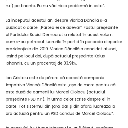
n.r.) pe finanțe. Eu nu văd nicio problemă în asta”.
La începutul acestui an, despre Viorica Dăncilă s-a
publicat o carte: „Partea ei de adevar”. Fostul președinte
al Partidului Social Democrat a relatat în acest volum
cum s-au petrecut lucrurile în partid în perioada alegerilor
prezidențiale din 2019. Viorica Dăncilă a candidat atunci,
ieșind pe locul doi, după actualul președinte Kalus
Iohannis, cu un procentaj de 33,91%.
Ion Cristoiu este de părere că această campanie
împotriva Vioricăi Dăncilă este „așa de mare pentru că
este dusă de oamenii lui Marcel Ciolacu (actualul
președinte PSD n.r.), în urma celor scrise despre el în
carte. Tot sistemul din țară, dar și din afară, lucrează la
ora actuală pentru un PSD condus de Marcel Ciolacu”.
În acest fel, lui Mugur Isărescu i s-ar fi făcut, conform