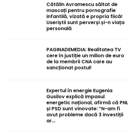
Cătălin Avramescu săltat de
mascați pentru pornografie
infantilă, vizată e propria fiică!
Useriștii sunt perverși și-n viața
personală
PAGINADEMEDIA: Realitatea TV
cere în justiție un milion de euro
de la membrii CNA care au
sancționat postul!
Expertul în energie Eugenia
Gusilov explică impasul
energetic național, afirmă că PNL
și PSD sunt vinovate: ”N-am fi
avut probleme dacă 3 investiții
ar...