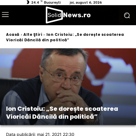
C
24.4
București
joi, august 6, 2026
Acasă
Alte Ştiri
Ion Cristoiu: „Se dorește scoaterea
Vioricăi Dăncilă din politică”
Ion Cristoiu: „Se dorește scoaterea
Vioricăi Dăncilă din politică”
Data publicării: mai 21, 2021 22:30