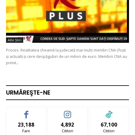
Alte Ştiri
Proces. Realitatea cheamă la judecată mai mulţi membri CNA (foşti
şi actuali) şi cere despăgubiri de un milion de euro. Membrii CNA au
primit...
URMĂREŞTE-NE
23,188
4,892
67,100
Fani
Cititori
Cititori