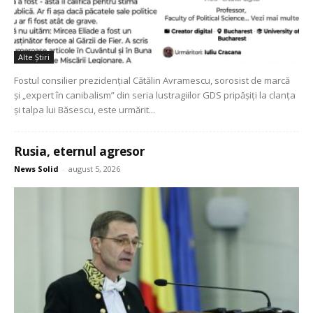
Alte Ştiri
Fostul consilier prezidențial Cătălin Avramescu, sorosist de marcă
și „expert în canibalism” din seria lustragiilor GDS pripășiți la clanța
și talpa lui Băsescu, este urmărit...
Rusia, eternul agresor
News Solid
-
august 5, 2026