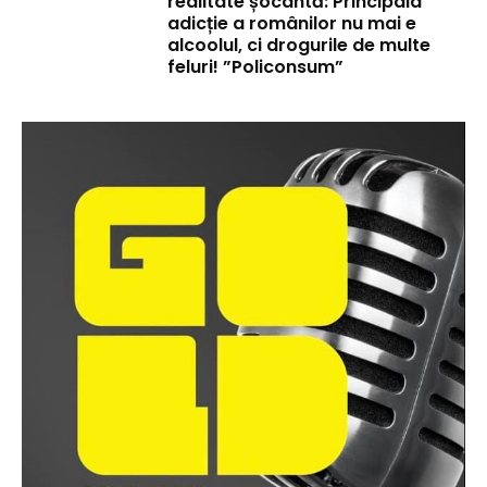
realitate șocantă: Principala
adicție a românilor nu mai e
alcoolul, ci drogurile de multe
feluri! ”Policonsum”