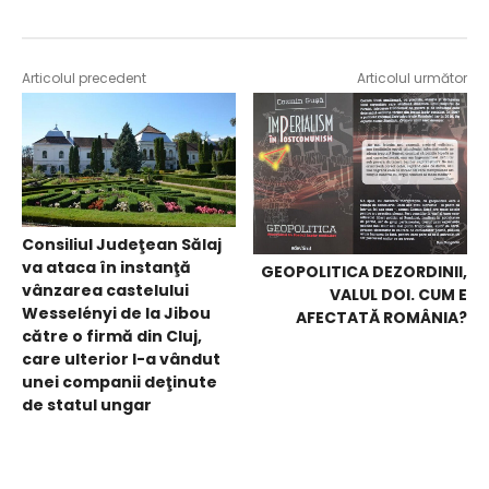
Articolul precedent
Articolul următor
Consiliul Judeţean Sălaj
va ataca în instanţă
GEOPOLITICA DEZORDINII,
vânzarea castelului
VALUL DOI. CUM E
Wesselényi de la Jibou
AFECTATĂ ROMÂNIA?
către o firmă din Cluj,
care ulterior l-a vândut
unei companii deţinute
de statul ungar