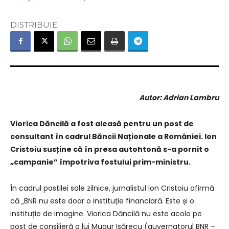
DISTRIBUIE:
Autor: Adrian Lambru
Viorica Dăncilă a fost aleasă pentru un post de
consultant în cadrul Băncii Naționale a României. Ion
Cristoiu susține că în presa autohtonă s-a pornit o
„campanie” împotriva fostului prim-ministru.
În cadrul pastilei sale zilnice, jurnalistul Ion Cristoiu afirmă
că „BNR nu este doar o instituție financiară. Este și o
instituție de imagine. Viorica Dăncilă nu este acolo pe
post de consilieră a lui Mugur Isărecu (guvernatorul BNR –