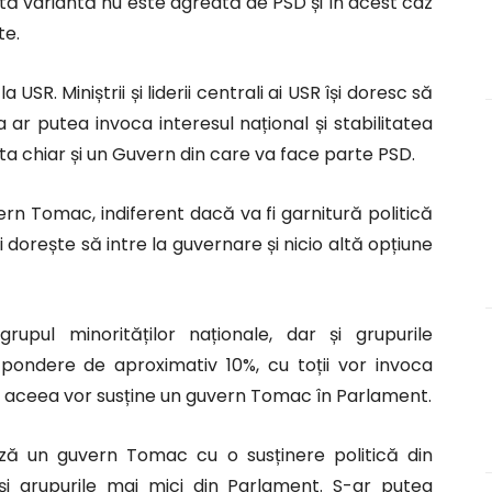
stă variantă nu este agreată de PSD și în acest caz
te.
USR. Miniștrii și liderii centrali ai USR își doresc să
ar putea invoca interesul național și stabilitatea
ota chiar și un Guvern din care va face parte PSD.
ern Tomac, indiferent dacă va fi garnitură politică
i dorește să intre la guvernare și nicio altă opțiune
upul minorităților naționale, dar și grupurile
pondere de aproximativ 10%, cu toții vor invoca
, de aceea vor susține un guvern Tomac în Parlament.
ază un guvern Tomac cu o susținere politică din
și grupurile mai mici din Parlament. S-ar putea