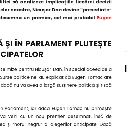
tici să analizeze implicațiile fiecărei decizii
rselor noastre, Nicușor Dan devine ”președinte-
desemna un premier, cel mai probabil
Eugen
 ȘI ÎN PARLAMENT PLUTEȘTE
ICIPATELOR
e mize pentru Nicușor Dan, în special aceea de a
. Surse politice ne-au explicat că Eugen Tomac are
acă nu va avea o largă susținere politică și riscă
 în Parlament, iar dacă Eugen Tomac nu primește
e va veni cu un nou premier desemnat, însă de
 și ”norul negru” al alegerilor anticipate. Dacă