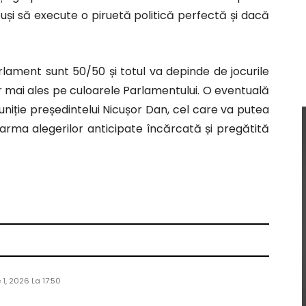
reuși să execute o piruetă politică perfectă și dacă
ament sunt 50/50 și totul va depinde de jocurile
r mai ales pe culoarele Parlamentului. O eventuală
uniție președintelui Nicușor Dan, cel care va putea
 arma alegerilor anticipate încărcată și pregătită
e 1, 2026 La 17:50