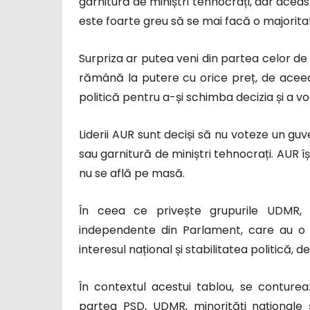
garnitură de miniștri tehnocrați, dar acea
este foarte greu să se mai facă o majorita
Surpriza ar putea veni din partea celor de la 
rămână la putere cu orice preț, de aceea 
politică pentru a-și schimba decizia și a v
Liderii AUR sunt deciși să nu voteze un guv
sau garnitură de miniștri tehnocrați. AUR îș
nu se află pe masă.
În ceea ce privește grupurile UDMR, gr
independente din Parlament, care au o 
interesul național și stabilitatea politică
În contextul acestui tablou, se conture
partea PSD, UDMR, minorități naționale 