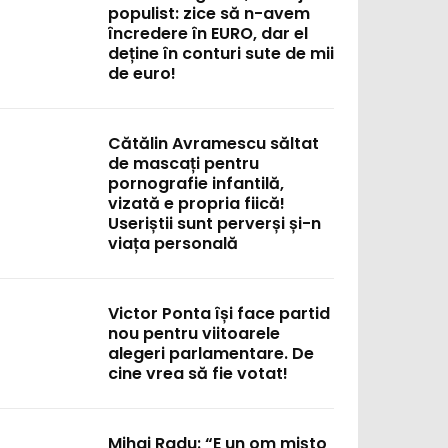
populist: zice să n-avem
încredere în EURO, dar el
deține în conturi sute de mii
de euro!
Cătălin Avramescu săltat
de mascați pentru
pornografie infantilă,
vizată e propria fiică!
Useriștii sunt perverși și-n
viața personală
Victor Ponta își face partid
nou pentru viitoarele
alegeri parlamentare. De
cine vrea să fie votat!
Mihai Radu: “E un om mișto