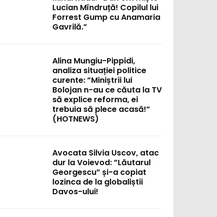
Lucian Mîndruță! Copilul lui
Forrest Gump cu Anamaria
Gavrilă.”
Alina Mungiu-Pippidi,
analiza situației politice
curente: ”Miniștrii lui
Bolojan n-au ce căuta la TV
să explice reforma, ei
trebuia să plece acasă!”
(HOTNEWS)
Avocata Silvia Uscov, atac
dur la Voievod: ”Lăutarul
Georgescu” și-a copiat
lozinca de la globaliștii
Davos-ului!