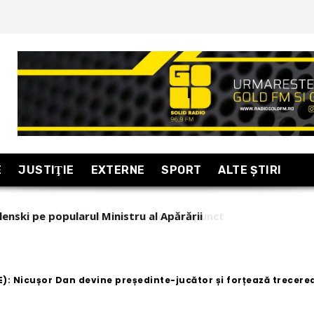
E
JUSTIŢIE
EXTERNE
SPORT
ALTE ŞTIRI
n-Europa și nazismul: punct – contrapunct
): Nicușor Dan devine președinte-jucător și forțează trecerea