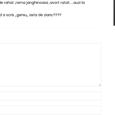
 rahat ,rama janghinoasa ,avort ratat…..auzi la
 scris ,,geniu,, asta de ziaric????
Nume:*
Email:*