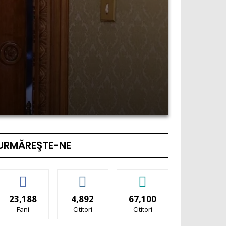
URMĂREŞTE-NE
23,188
4,892
67,100
Fani
Cititori
Cititori