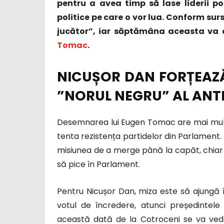
pentru a avea timp să lase liderii poli
politice pe care o vor lua. Conform su
jucător”, iar săptămâna aceasta va 
Tomac
.
NICUȘOR DAN FORȚEAZĂ
”NORUL NEGRU” AL ANT
Desemnarea lui Eugen Tomac are mai mult
tenta rezistența partidelor din Parlament
misiunea de a merge până la capăt, chiar d
să pice în Parlament.
Pentru Nicușor Dan, miza este să ajungă
votul de încredere, atunci președintel
această dată de la Cotroceni se va vedea