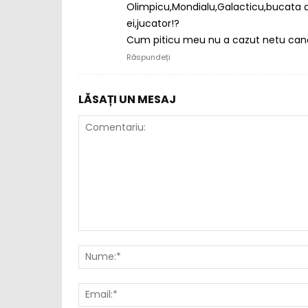
Olimpicu,Mondialu,Galacticu,bucata de
ei,jucator!?
Cum piticu meu nu a cazut netu cand a
Răspundeți
LĂSAȚI UN MESAJ
Comentariu: