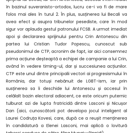
în bazinul suveranisto-ortodox, lucru ce-i va fi de mare
folos mai ales în turul 2. În plus, susținerea lui Becali va
avea efect și asupra tribunelor pesediste, care în mod
sigur vor aplauda gestul patronului FCSB. A urmat imediat
apoi și declararea sprijinului pentru Crin Antonescu din
partea lui Cristian Tudor Popescu, cunoscut sub
pseudonimul de CTP, acronim de fapt, iar aici consemnez
prima acțiune deșteaptă a echipei de campanie a lui Crin,
având în vedere timing-ul, dar și succesiunea acțiunilor.
CTP este unul dintre principalii vectori ai progresismului în
România, dar totuși nebănuit de LGBT-ism, iar prin
susținerea sa îi deschide lui Antonescu și accesul în
celălalt bazin electoral adiacent, ce este oricum puternic
tulburat azi de lupta fratricidă dintre Lasconi și Nicușor
Dan (aici, cunoscătorii pot developa jocul inteligent al
Laurei Codruța Kovesi, care, după ce a reușit menținerea
în candidatură a Elenei Lasconi, mai aplică o lovitură
taberei conduse de către Alina Mungiu-Pippidi).