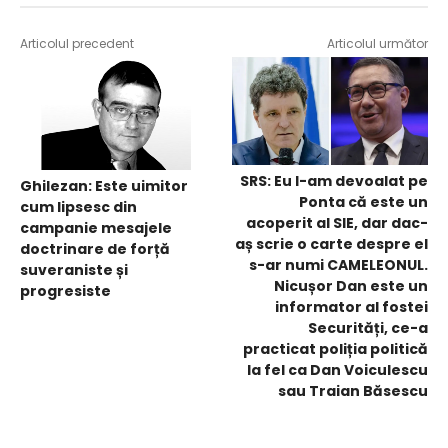
Articolul precedent
Articolul următor
SRS: Eu l-am devoalat pe
Ghilezan: Este uimitor
Ponta că este un
cum lipsesc din
acoperit al SIE, dar dac-
campanie mesajele
aș scrie o carte despre el
doctrinare de forță
s-ar numi CAMELEONUL.
suveraniste și
Nicușor Dan este un
progresiste
informator al fostei
Securități, ce-a
practicat poliția politică
la fel ca Dan Voiculescu
sau Traian Băsescu