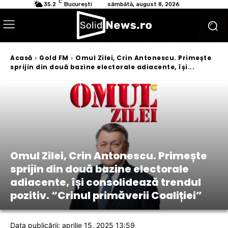
C
35.2
București
sâmbătă, august 8, 2026
Acasă
Gold FM
Omul Zilei, Crin Antonescu. Primește
sprijin din două bazine electorale adiacente, își...
Omul Zilei, Crin Antonescu. Primește
sprijin din două bazine electorale
adiacente, își consolidează trendul
pozitiv. “Crinul primăverii Coaliției”
Data publicării: aprilie 15, 2025 13:59