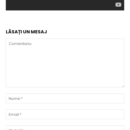
LĂSAȚI UN MESAJ
Comentariu:
Nu
Ema
Web