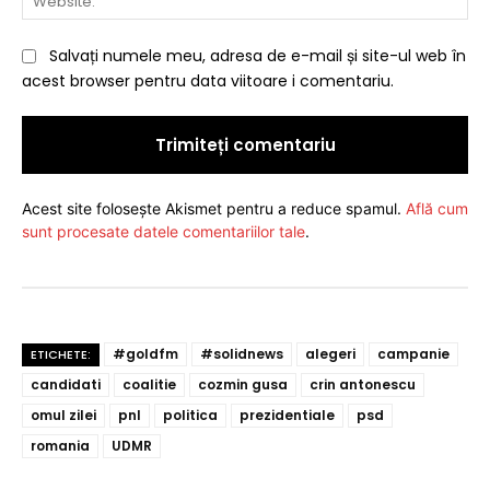
Salvați numele meu, adresa de e-mail și site-ul web în
acest browser pentru data viitoare i comentariu.
Acest site folosește Akismet pentru a reduce spamul.
Află cum
sunt procesate datele comentariilor tale
.
#goldfm
#solidnews
alegeri
campanie
ETICHETE:
candidati
coalitie
cozmin gusa
crin antonescu
omul zilei
pnl
politica
prezidentiale
psd
romania
UDMR