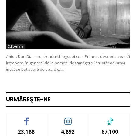
Editoriale
Autor: Dan Diaconu, trenduri.blogspot.com Primesc deseori această
întrebare, în general de la oameni dezamăgiți și într-atât de bravi
încât se bat seară de seară cu...
URMĂREŞTE-NE
23,188
4,892
67,100