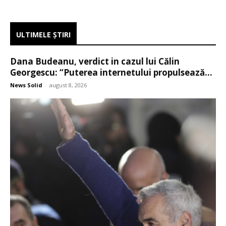
ULTIMELE ŞTIRI
Dana Budeanu, verdict in cazul lui Călin
Georgescu: “Puterea internetului propulsează...
News Solid
-
august 8, 2026