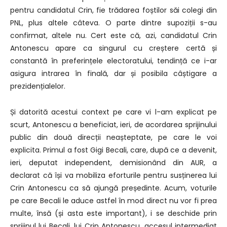
pentru candidatul Crin, fie trădarea foștilor săi colegi din
PNL, plus altele câteva. O parte dintre supoziții s-au
confirmat, altele nu. Cert este că, azi, candidatul Crin
Antonescu apare ca singurul cu creștere certă și
constantă în preferințele electoratului, tendință ce i-ar
asigura intrarea în finală, dar și posibila câștigare a
prezidențialelor.
Și datorită acestui context pe care vi l-am explicat pe
scurt, Antonescu a beneficiat, ieri, de acordarea sprijinului
public din două direcții neașteptate, pe care le voi
explicita. Primul a fost Gigi Becali, care, după ce a devenit,
ieri, deputat independent, demisionând din AUR, a
declarat că își va mobiliza eforturile pentru susținerea lui
Crin Antonescu ca să ajungă președinte. Acum, voturile
pe care Becali le aduce astfel în mod direct nu vor fi prea
multe, însă (și asta este important), i se deschide prin
sprijinul lui Becali, lui Crin Antonescu, accesul intermediat