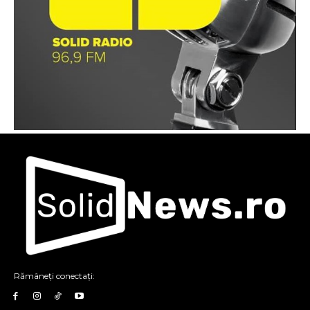
Rămâneți conectați: