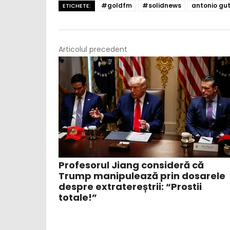
#goldfm
#solidnews
antonio gut
ETICHETE:
Articolul precedent
Profesorul Jiang consideră că
Trump manipulează prin dosarele
despre extratereștrii: “Prostii
totale!”