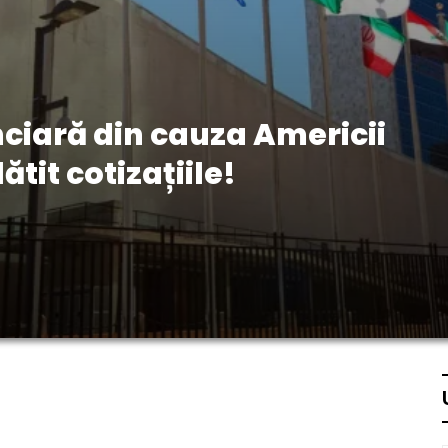
nciară din cauza Americii
ătit cotizațiile!