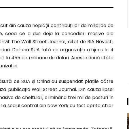
ut din cauza neplății contribuțiilor de miliarde de
, ceea ce a dus deja la concedieri masive ale
otrivit The Wall Street Journal, citat de RIA Novosti,
uri. Datoria SUA față de organizație a ajuns la 4
dică la 455 de milioane de dolari. Aceste două state
nizației.
măsură ce SUA și China au suspendat plățile către
ză publicația Wall Street Journal. Din cauza lipsei
sive de cheltuieli, eliminând trei mii de posturi în
. La sediul central din New York au fost oprite chiar