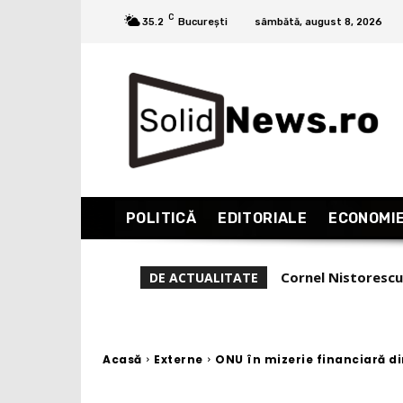
C
35.2
București
sâmbătă, august 8, 2026
POLITICĂ
EDITORIALE
ECONOMI
Analiză COTIDIANU
DE ACTUALITATE
să fie ”de-al mulți
Acasă
Externe
ONU în mizerie financiară din