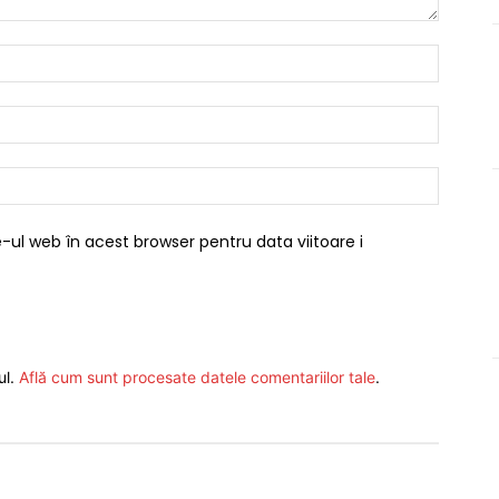
Nume:*
Email:*
Website
-ul web în acest browser pentru data viitoare i
ul.
Află cum sunt procesate datele comentariilor tale
.