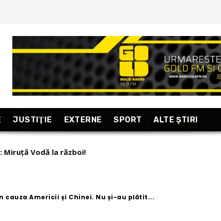
E
JUSTIŢIE
EXTERNE
SPORT
ALTE ŞTIRI
L despre cum se îmbracă politicienii: George Simion, politic
mii”!
 cauza Americii și Chinei. Nu și-au plătit...