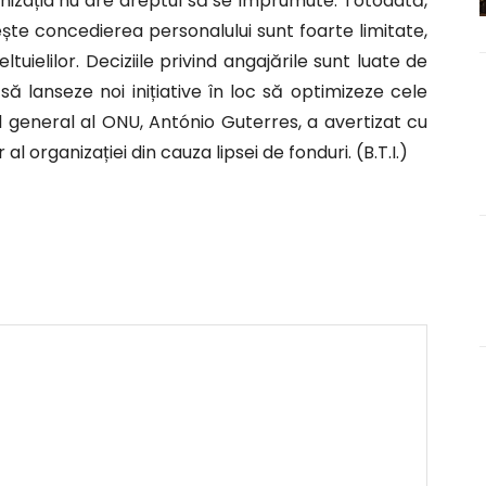
anizația nu are dreptul să se împrumute. Totodată,
te concedierea personalului sunt foarte limitate,
ltuielilor. Deciziile privind angajările sunt luate de
 lanseze noi inițiative în loc să optimizeze cele
 general al ONU, António Guterres, a avertizat cu
l organizației din cauza lipsei de fonduri. (B.T.I.)