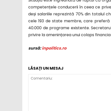
Situația este îngreunată de faptul că org
competențele conducerii în ceea ce priveș
deși salariile reprezintă 70% din totalul che
cele 193 de state membre, care preferă să
40.000 de programe existente. Secretarul
privire la amenințarea unui colaps financiar a
sursă:
inpolitics.ro
LĂSAȚI UN MESAJ