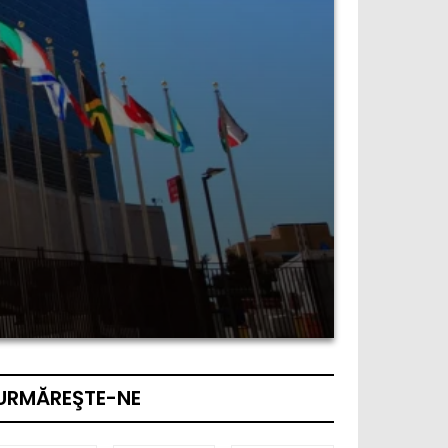
URMĂREŞTE-NE