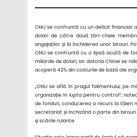
ONU se confruntă cu un deficit financiar ac
dolari de către două țări-cheie membre
angajaților și la închiderea unor birouri. P
ONU se confruntă cu o lipsă acută de fond
miliarde de dolari, iar datoria Chinei se ri
acoperă 42% din costurile de bază ale orga
„ONU se află în pragul falimentului, pe 
organizație în lupta pentru control”, notea
de fonduri, conducerea a recurs la tăieri ma
secretariat și închizând o parte din birouri
și scările rulante.