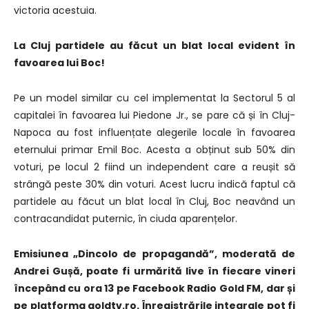
victoria acestuia.
La Cluj partidele au făcut un blat local evident în
favoarea lui Boc!
Pe un model similar cu cel implementat la Sectorul 5 al
capitalei în favoarea lui Piedone Jr., se pare că și în Cluj-
Napoca au fost influențate alegerile locale în favoarea
eternului primar Emil Boc. Acesta a obținut sub 50% din
voturi, pe locul 2 fiind un independent care a reușit să
strângă peste 30% din voturi. Acest lucru indică faptul că
partidele au făcut un blat local în Cluj, Boc neavând un
contracandidat puternic, în ciuda aparențelor.
Emisiunea „Dincolo de propagandă”, moderată de
Andrei Gușă, poate fi urmărită live în fiecare vineri
începând cu ora 13 pe Facebook Radio Gold FM, dar și
pe platforma goldtv.ro. Înregistrările integrale pot fi