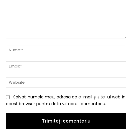
Comentariu:
Nu
Ema
Web
Salvați numele meu, adresa de e-mail și site-ul web în
acest browser pentru data viitoare i comentariu.