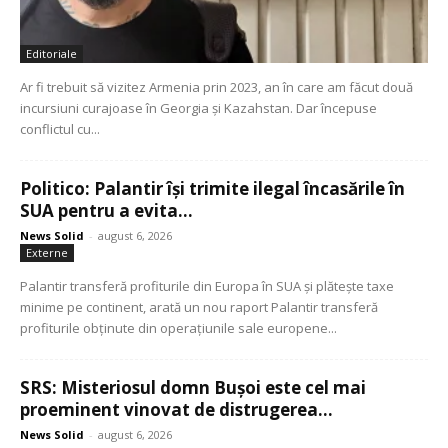
Editoriale
Ar fi trebuit să vizitez Armenia prin 2023, an în care am făcut două
incursiuni curajoase în Georgia și Kazahstan. Dar începuse
conflictul cu...
Politico: Palantir își trimite ilegal încasările în
SUA pentru a evita...
News Solid
-
august 6, 2026
Externe
Palantir transferă profiturile din Europa în SUA și plătește taxe
minime pe continent, arată un nou raport Palantir transferă
profiturile obținute din operațiunile sale europene...
SRS: Misteriosul domn Bușoi este cel mai
proeminent vinovat de distrugerea...
News Solid
-
august 6, 2026