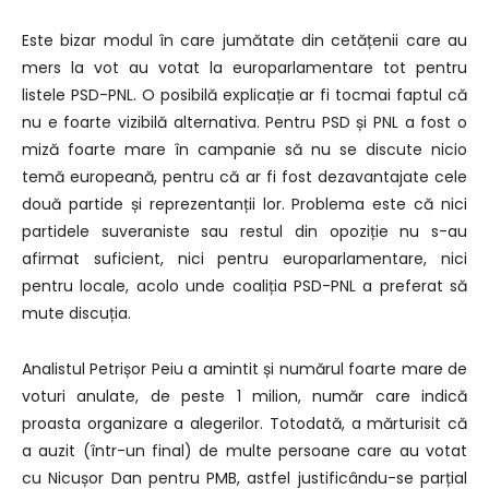
Este bizar modul în care jumătate din cetățenii care au
mers la vot au votat la europarlamentare tot pentru
listele PSD-PNL. O posibilă explicație ar fi tocmai faptul că
nu e foarte vizibilă alternativa. Pentru PSD și PNL a fost o
miză foarte mare în campanie să nu se discute nicio
temă europeană, pentru că ar fi fost dezavantajate cele
două partide și reprezentanții lor. Problema este că nici
partidele suveraniste sau restul din opoziție nu s-au
afirmat suficient, nici pentru europarlamentare, nici
pentru locale, acolo unde coaliția PSD-PNL a preferat să
mute discuția.
Analistul Petrișor Peiu a amintit și numărul foarte mare de
voturi anulate, de peste 1 milion, număr care indică
proasta organizare a alegerilor. Totodată, a mărturisit că
a auzit (într-un final) de multe persoane care au votat
cu Nicușor Dan pentru PMB, astfel justificându-se parțial