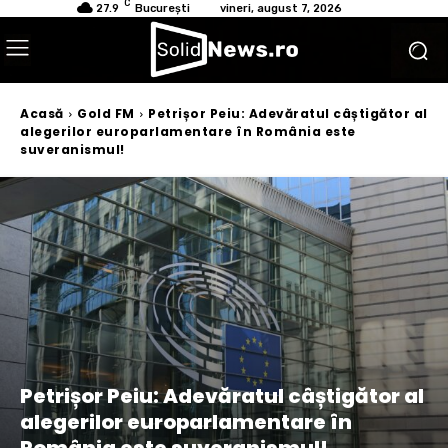
C
27.9
București
vineri, august 7, 2026
Acasă
Gold FM
Petrișor Peiu: Adevăratul câștigător al
alegerilor europarlamentare în România este
suveranismul!
Petrișor Peiu: Adevăratul câștigător al
alegerilor europarlamentare în