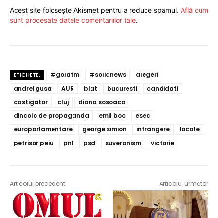
Acest site folosește Akismet pentru a reduce spamul.
Află cum
sunt procesate datele comentariilor tale
.
#goldfm
#solidnews
alegeri
ETICHETE:
andrei gusa
AUR
blat
bucuresti
candidati
castigator
cluj
diana sosoaca
dincolo de propaganda
emil boc
esec
europarlamentare
george simion
infrangere
locale
petrisor peiu
pnl
psd
suveranism
victorie
Articolul precedent
Articolul următor