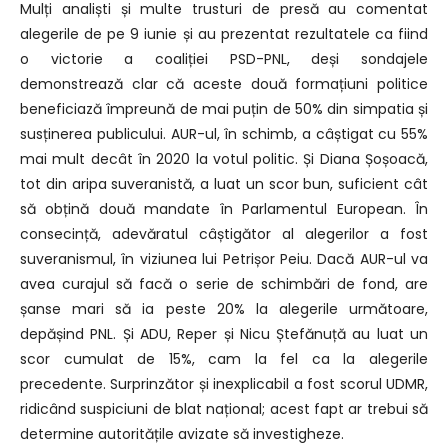
Mulți analiști și multe trusturi de presă au comentat
alegerile de pe 9 iunie și au prezentat rezultatele ca fiind
o victorie a coaliției PSD-PNL, deși sondajele
demonstrează clar că aceste două formațiuni politice
beneficiază împreună de mai puțin de 50% din simpatia și
susținerea publicului. AUR-ul, în schimb, a câștigat cu 55%
mai mult decât în 2020 la votul politic. Și Diana Șoșoacă,
tot din aripa suveranistă, a luat un scor bun, suficient cât
să obțină două mandate în Parlamentul European. În
consecință, adevăratul câștigător al alegerilor a fost
suveranismul, în viziunea lui Petrișor Peiu. Dacă AUR-ul va
avea curajul să facă o serie de schimbări de fond, are
șanse mari să ia peste 20% la alegerile următoare,
depășind PNL. Și ADU, Reper și Nicu Ștefănuță au luat un
scor cumulat de 15%, cam la fel ca la alegerile
precedente. Surprinzător și inexplicabil a fost scorul UDMR,
ridicând suspiciuni de blat național; acest fapt ar trebui să
determine autoritățile avizate să investigheze.