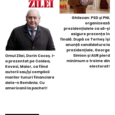
Ghilezan: PSD și PNL
organizează
prezidențialele ca să-și
asigure prezența în
finală. După ce Terheș își
anunță candidatura la
prezidențiale, George
Simion și AUR pierd
Omul Zilei, Dorin Cocoș. I-
minimum o treime din
a prezentat pe Coldea,
electorat!
Kovesi, Maior, ca fiind
autorii sau/și complicii
marilor tunuri financiare
date-n România. Cu
americanii la pachet!