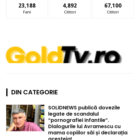
23,188
4,892
67,100
Fani
Cititori
Cititori
DIN CATEGORIE
SOLIDNEWS publică dovezile
legate de scandalul
“pornografiei infantile”.
Dialogurile lui Avramescu cu
mama copiilor săi și declarația
acesteia!