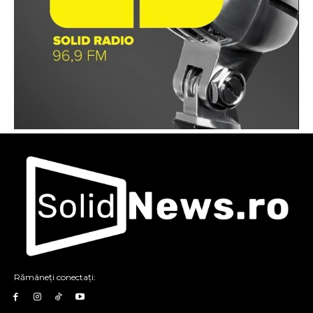
Rămâneți conectați: