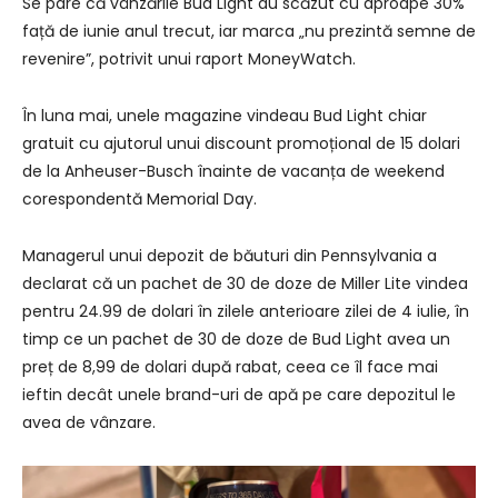
Se pare că vânzările Bud Light au scăzut cu aproape 30%
față de iunie anul trecut, iar marca „nu prezintă semne de
revenire”, potrivit unui raport MoneyWatch.
În luna mai, unele magazine vindeau Bud Light chiar
gratuit cu ajutorul unui discount promoțional de 15 dolari
de la Anheuser-Busch înainte de vacanța de weekend
corespondentă Memorial Day.
Managerul unui depozit de băuturi din Pennsylvania a
declarat că un pachet de 30 de doze de Miller Lite vindea
pentru 24.99 de dolari în zilele anterioare zilei de 4 iulie, în
timp ce un pachet de 30 de doze de Bud Light avea un
preț de 8,99 de dolari după rabat, ceea ce îl face mai
ieftin decât unele brand-uri de apă pe care depozitul le
avea de vânzare.