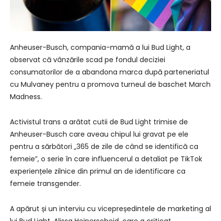
Anheuser-Busch, compania-mamă a lui Bud Light, a
observat că vânzările scad pe fondul deciziei
consumatorilor de a abandona marca după parteneriatul
cu Mulvaney pentru a promova turneul de baschet March
Madness.
Activistul trans a arătat cutii de Bud Light trimise de
Anheuser-Busch care aveau chipul lui gravat pe ele
pentru a sărbători „365 de zile de când se identifică ca
femeie”, o serie în care influencerul a detaliat pe TikTok
experiențele zilnice din primul an de identificare ca
femeie transgender.
A apărut și un interviu cu vicepreședintele de marketing al
lui Bud Light, Alissa Heinerscheid, care a criticat