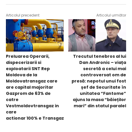
Articolul precedent
Articolul următor
Preluarea Operarii,
Trecutul tenebros al lui
dispecerizarii si
Dan Andronic – viața
exploatarii SNT Rep
secretă a celui mai
Moldova de la
controversat om de
Moldovatransgaz care
presă: nepotul unui fost
are capital majoritar
șef de Securitate în
Gazprom de 63% de
unitatea “Fantome”
catre
ajuns la masa “băieților
Vestmoldovtransgaz in
mari” din statul paralel
care
actionar 100% e Transgaz