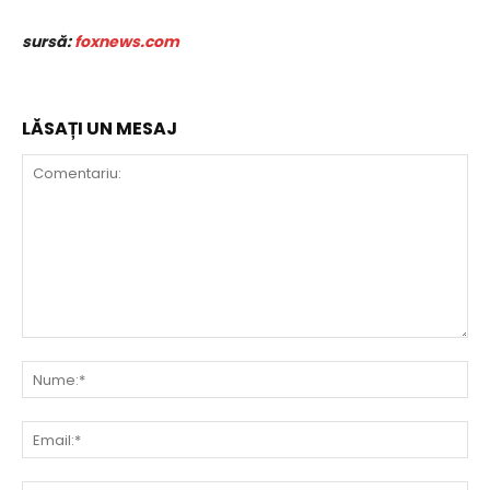
sursă:
foxnews.com
LĂSAȚI UN MESAJ
Comentariu:
Nu
Ema