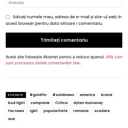
Web
Salvați numele meu, adresa de e-mail și site-ul web în
acest browser pentru data viitoare i comentariu.
Acest site folosește Akismet pentru a reduce spamul.
Află cum
sunt procesate datele comentariilor tale
.
#goldfm
#solidnews
america
brand
ETICHETE:
bud light
campanie
Critica
dylan mulvaney
fox news
lgbt
popularitate
romania
scadere
sua