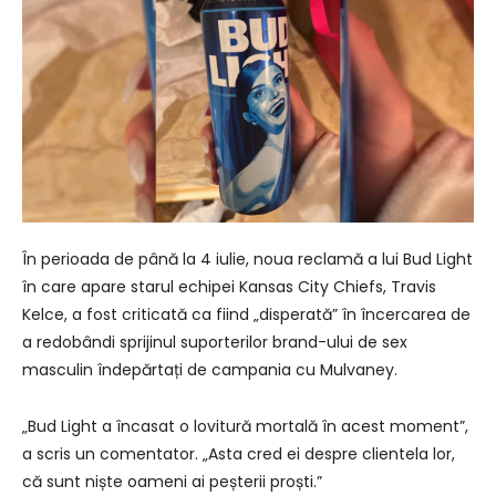
În perioada de până la 4 iulie, noua reclamă a lui Bud Light
în care apare starul echipei Kansas City Chiefs, Travis
Kelce, a fost criticată ca fiind „disperată” în încercarea de
a redobândi sprijinul suporterilor brand-ului de sex
masculin îndepărtați de campania cu Mulvaney.
„Bud Light a încasat o lovitură mortală în acest moment”,
a scris un comentator. „Asta cred ei despre clientela lor,
că sunt niște oameni ai peșterii proști.”