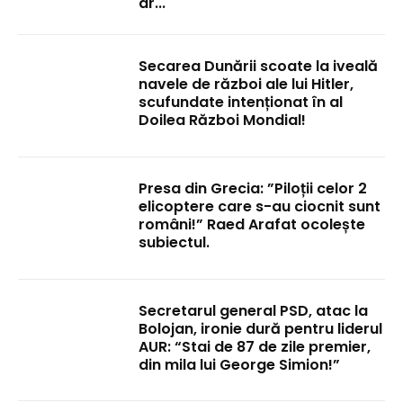
ar...
Secarea Dunării scoate la iveală
navele de război ale lui Hitler,
scufundate intenționat în al
Doilea Război Mondial!
Presa din Grecia: ”Piloții celor 2
elicoptere care s-au ciocnit sunt
români!” Raed Arafat ocolește
subiectul.
Secretarul general PSD, atac la
Bolojan, ironie dură pentru liderul
AUR: “Stai de 87 de zile premier,
din mila lui George Simion!”