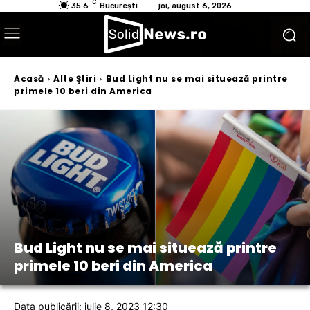
C
35.6
București
joi, august 6, 2026
Acasă
Alte Ştiri
Bud Light nu se mai situează printre
primele 10 beri din America
Bud Light nu se mai situează printre
primele 10 beri din America
Data publicării: iulie 8, 2023 12:30