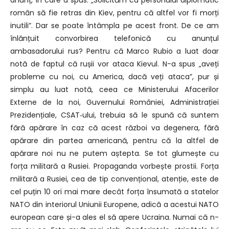
român să fie retras din Kiev, pentru că altfel vor fi morți
inutili”. Dar se poate întâmpla pe acest front. De ce am
înlănțuit convorbirea telefonică cu anunțul
ambasadorului rus? Pentru că Marco Rubio a luat doar
notă de faptul că rușii vor ataca Kievul. N-a spus „aveți
probleme cu noi, cu America, dacă veți ataca”, pur și
simplu au luat notă, ceea ce Ministerului Afacerilor
Externe de la noi, Guvernului României, Administrației
Prezidențiale, CSAT‑ului, trebuia să le spună că suntem
fără apărare în caz că acest război va degenera, fără
apărare din partea americană, pentru că la altfel de
apărare noi nu ne putem aștepta. Se tot glumește cu
forța militară a Rusiei. Propaganda vorbește prostii. Forța
militară a Rusiei, cea de tip convențional, atenție, este de
cel puțin 10 ori mai mare decât forța însumată a statelor
NATO din interiorul Uniunii Europene, adică a acestui NATO
european care și-a ales el să apere Ucraina. Numai că n-