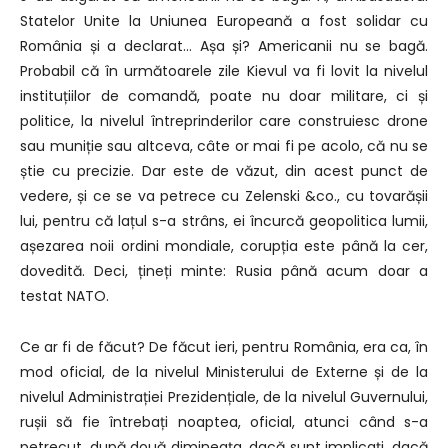
Statelor Unite la Uniunea Europeană a fost solidar cu
România și a declarat… Așa și? Americanii nu se bagă.
Probabil că în următoarele zile Kievul va fi lovit la nivelul
instituțiilor de comandă, poate nu doar militare, ci și
politice, la nivelul întreprinderilor care construiesc drone
sau muniție sau altceva, câte or mai fi pe acolo, că nu se
știe cu precizie. Dar este de văzut, din acest punct de
vedere, și ce se va petrece cu Zelenski &co., cu tovarășii
lui, pentru că lațul s-a strâns, ei încurcă geopolitica lumii,
așezarea noii ordini mondiale, corupția este până la cer,
dovedită. Deci, țineți minte: Rusia până acum doar a
testat NATO.
Ce ar fi de făcut? De făcut ieri, pentru România, era ca, în
mod oficial, de la nivelul Ministerului de Externe și de la
nivelul Administrației Prezidențiale, de la nivelul Guvernului,
rușii să fie întrebați noaptea, oficial, atunci când s-a
petrecut, după două dimineața, dacă sunt implicați, dacă