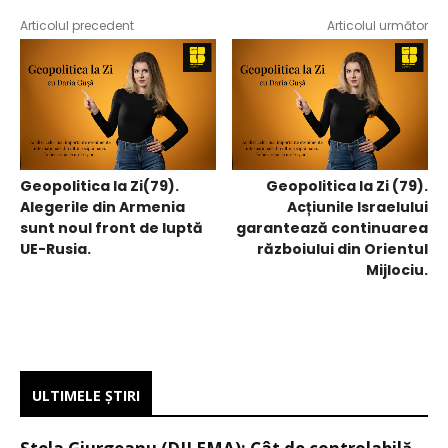
Articolul precedent
Articolul următor
Geopolitica la Zi(79).
Geopolitica la Zi (79).
Alegerile din Armenia
Acțiunile Israelului
sunt noul front de luptă
garantează continuarea
UE-Rusia.
războiului din Orientul
Mijlociu.
ULTIMELE ŞTIRI