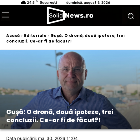
C
24.5
București
duminică, august 9, 2026
Acasă
Editoriale
Gușă: O dronă, două ipoteze, trei
concluzii. Ce-ar fi de făcut?!
Gușă: O dronă, două ipoteze, trei
concluzii. Ce-ar fi de făcut?!
Data publicării: mai 30, 2026 11:04