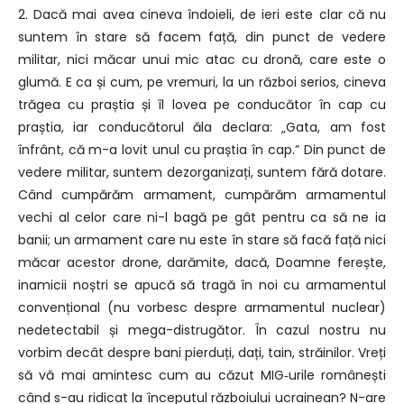
2. Dacă mai avea cineva îndoieli, de ieri este clar că nu
suntem în stare să facem față, din punct de vedere
militar, nici măcar unui mic atac cu dronă, care este o
glumă. E ca și cum, pe vremuri, la un război serios, cineva
trăgea cu praștia și îl lovea pe conducător în cap cu
praștia, iar conducătorul ăla declara: „Gata, am fost
înfrânt, că m-a lovit unul cu praștia în cap.” Din punct de
vedere militar, suntem dezorganizați, suntem fără dotare.
Când cumpărăm armament, cumpărăm armamentul
vechi al celor care ni-l bagă pe gât pentru ca să ne ia
banii; un armament care nu este în stare să facă față nici
măcar acestor drone, darămite, dacă, Doamne ferește,
inamicii noștri se apucă să tragă în noi cu armamentul
convențional (nu vorbesc despre armamentul nuclear)
nedetectabil și mega-distrugător. În cazul nostru nu
vorbim decât despre bani pierduți, dați, tain, străinilor. Vreți
să vă mai amintesc cum au căzut MIG‑urile românești
când s-au ridicat la începutul războiului ucrainean? N-are