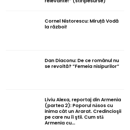
relevante!” (stiripesurse)
Cornel Nistorescu: Miruță Vodă
la război!
Dan Diaconu: De ce românul nu
se revoltă? ”Femeia nisipurilor”
Liviu Alexa, reportaj din Armenia
(partea 2): Poporul nǎsos cu
inima cât un Ararat. Credincioşii
pe care nu îi ştii. Cum stǎ
Armenia cu...