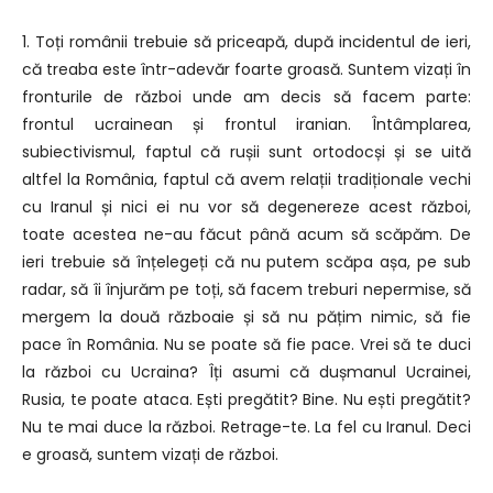
1. Toți românii trebuie să priceapă, după incidentul de ieri,
că treaba este într-adevăr foarte groasă. Suntem vizați în
fronturile de război unde am decis să facem parte:
frontul ucrainean și frontul iranian. Întâmplarea,
subiectivismul, faptul că rușii sunt ortodocși și se uită
altfel la România, faptul că avem relații tradiționale vechi
cu Iranul și nici ei nu vor să degenereze acest război,
toate acestea ne-au făcut până acum să scăpăm. De
ieri trebuie să înțelegeți că nu putem scăpa așa, pe sub
radar, să îi înjurăm pe toți, să facem treburi nepermise, să
mergem la două războaie și să nu pățim nimic, să fie
pace în România. Nu se poate să fie pace. Vrei să te duci
la război cu Ucraina? Îți asumi că dușmanul Ucrainei,
Rusia, te poate ataca. Ești pregătit? Bine. Nu ești pregătit?
Nu te mai duce la război. Retrage-te. La fel cu Iranul. Deci
e groasă, suntem vizați de război.