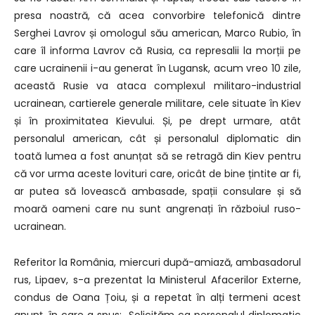
presa noastră, că acea convorbire telefonică dintre
Serghei Lavrov și omologul său american, Marco Rubio, în
care îl informa Lavrov că Rusia, ca represalii la morții pe
care ucrainenii i-au generat în Lugansk, acum vreo 10 zile,
această Rusie va ataca complexul militaro-industrial
ucrainean, cartierele generale militare, cele situate în Kiev
și în proximitatea Kievului. Și, pe drept urmare, atât
personalul american, cât și personalul diplomatic din
toată lumea a fost anunțat să se retragă din Kiev pentru
că vor urma aceste lovituri care, oricât de bine țintite ar fi,
ar putea să lovească ambasade, spații consulare și să
moară oameni care nu sunt angrenați în războiul ruso-
ucrainean.
Referitor la România, miercuri după-amiază, ambasadorul
rus, Lipaev, s-a prezentat la Ministerul Afacerilor Externe,
condus de Oana Țoiu, și a repetat în alți termeni acest
anunț, în care a spus: „Solicităm ca personalul diplomatic