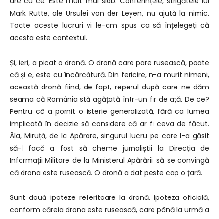
are cu ce. Este mult mai slab. Conferințele, strigătele lui
Mark Rutte, ale Ursulei von der Leyen, nu ajută la nimic.
Toate aceste lucruri vi le-am spus ca să înțelegeți că
acesta este contextul.
Și, ieri, a picat o dronă. O dronă care pare rusească, poate
că și e, este cu încărcătură. Din fericire, n-a murit nimeni,
această dronă fiind, de fapt, reperul după care ne dăm
seama că România stă agățată într-un fir de ață. De ce?
Pentru că a pornit o isterie generalizată, fără ca lumea
implicată în decizie să considere că ar fi ceva de făcut.
Ăla, Miruță, de la Apărare, singurul lucru pe care l-a găsit
să-l facă a fost să cheme jurnaliștii la Direcția de
Informații Militare de la Ministerul Apărării, să se convingă
că drona este rusească. O dronă a dat peste cap o țară.
Sunt două ipoteze referitoare la dronă. Ipoteza oficială,
conform căreia drona este rusească, care până la urmă a