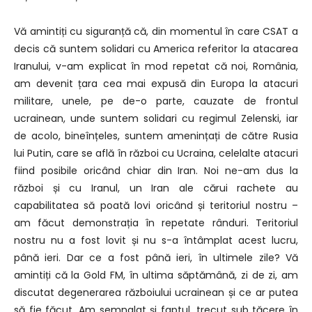
Vă amintiți cu siguranță că, din momentul în care CSAT a
decis că suntem solidari cu America referitor la atacarea
Iranului, v-am explicat în mod repetat că noi, România,
am devenit țara cea mai expusă din Europa la atacuri
militare, unele, pe de-o parte, cauzate de frontul
ucrainean, unde suntem solidari cu regimul Zelenski, iar
de acolo, bineînțeles, suntem amenințați de către Rusia
lui Putin, care se află în război cu Ucraina, celelalte atacuri
fiind posibile oricând chiar din Iran. Noi ne-am dus la
război și cu Iranul, un Iran ale cărui rachete au
capabilitatea să poată lovi oricând și teritoriul nostru –
am făcut demonstrația în repetate rânduri. Teritoriul
nostru nu a fost lovit și nu s-a întâmplat acest lucru,
până ieri. Dar ce a fost până ieri, în ultimele zile? Vă
amintiți că la Gold FM, în ultima săptămână, zi de zi, am
discutat degenerarea războiului ucrainean și ce ar putea
să fie făcut. Am semnalat și faptul, trecut sub tăcere în