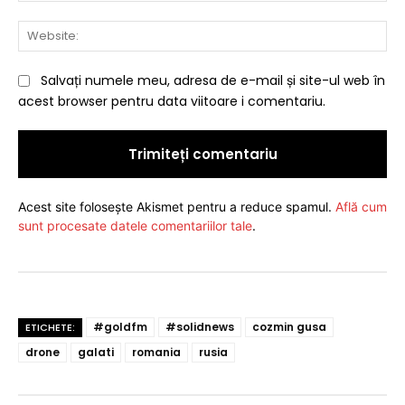
Web
Salvați numele meu, adresa de e-mail și site-ul web în
acest browser pentru data viitoare i comentariu.
Acest site folosește Akismet pentru a reduce spamul.
Află cum
sunt procesate datele comentariilor tale
.
#goldfm
#solidnews
cozmin gusa
ETICHETE:
drone
galati
romania
rusia