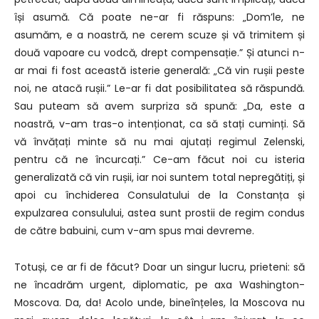
își asumă. Că poate ne-ar fi răspuns: „Dom’le, ne
asumăm, e a noastră, ne cerem scuze și vă trimitem și
două vapoare cu vodcă, drept compensație.” Și atunci n-
ar mai fi fost această isterie generală: „Că vin rușii peste
noi, ne atacă rușii.” Le-ar fi dat posibilitatea să răspundă.
Sau puteam să avem surpriza să spună: „Da, este a
noastră, v-am tras-o intenționat, ca să stați cuminți. Să
vă învățați minte să nu mai ajutați regimul Zelenski,
pentru că ne încurcați.” Ce-am făcut noi cu isteria
generalizată că vin rușii, iar noi suntem total nepregătiți, și
apoi cu închiderea Consulatului de la Constanța și
expulzarea consulului, astea sunt prostii de regim condus
de către babuini, cum v-am spus mai devreme.
Totuși, ce ar fi de făcut? Doar un singur lucru, prieteni: să
ne încadrăm urgent, diplomatic, pe axa Washington-
Moscova. Da, da! Acolo unde, bineînțeles, la Moscova nu