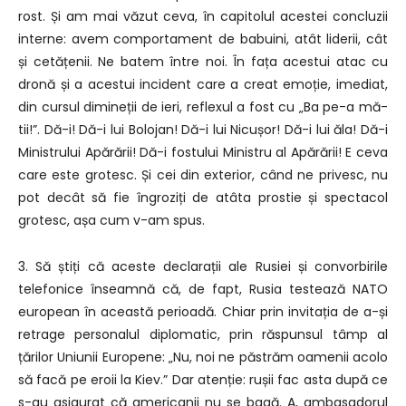
rost. Și am mai văzut ceva, în capitolul acestei concluzii
interne: avem comportament de babuini, atât liderii, cât
și cetățenii. Ne batem între noi. În fața acestui atac cu
dronă și a acestui incident care a creat emoție, imediat,
din cursul dimineții de ieri, reflexul a fost cu „Ba pe-a mă-
tii!”. Dă-i! Dă-i lui Bolojan! Dă-i lui Nicușor! Dă-i lui ăla! Dă-i
Ministrului Apărării! Dă-i fostului Ministru al Apărării! E ceva
care este grotesc. Și cei din exterior, când ne privesc, nu
pot decât să fie îngroziți de atâta prostie și spectacol
grotesc, așa cum v-am spus.
3. Să știți că aceste declarații ale Rusiei și convorbirile
telefonice înseamnă că, de fapt, Rusia testează NATO
european în această perioadă. Chiar prin invitația de a-și
retrage personalul diplomatic, prin răspunsul tâmp al
țărilor Uniunii Europene: „Nu, noi ne păstrăm oamenii acolo
să facă pe eroii la Kiev.” Dar atenție: rușii fac asta după ce
s-au asigurat că americanii nu se bagă. A, ambasadorul