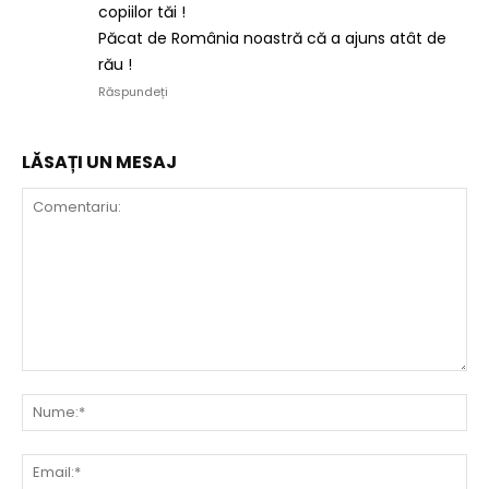
copiilor tăi !
Păcat de România noastră că a ajuns atât de
rău !
Răspundeți
LĂSAȚI UN MESAJ
Comentariu:
Nu
Ema