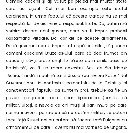
ultimele decenii și ați văzut pe pielea mai multor state
care au eșuat. Cel mai bun exemplu este statul
ucrainean, în urma faptului că aceste tratate nu se mai
respectă. Iar de aici vine o responsabilitate. Da, putem să
vorbim despre noul guvern, care va fi impus probabil
săptămâna viitoare. Da, dar de pe aceste aliniamente.
Dacă guvernul nou e impus tot după criteriile „să punem
oameni obedienți Bruxelles‑ului, care să dea frumos din
coadă și să-și arate unghiile tăiate cu mâinile puse pe
batistuță”, va fi un mare dezastru. Sau de-ăia fricoși:
„Aoleu, îmi dă în palmă tanti Ursula sau nenea Rutte.” Nu!
Guvernul nou, în contextul incidentului de la Galați și al
conștientizării faptului că suntem praf, trebuie să fie un
guvern pragmatic, care, doar diplomatic (pentru că
militar, uitați, e nevoie de ani mulți și bani mulți, pe care
noi nu îi avem, pentru ca să ne dotăm militar, să putem
face față Rusiei; noi nu putem să facem față Bulgariei cu
armamentul pe care îl avem; nu mai vorbesc de Ungaria,