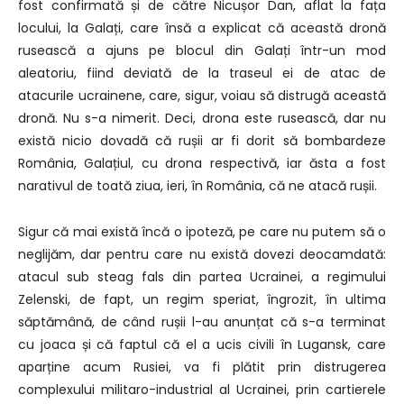
fost confirmată și de către Nicușor Dan, aflat la fața
locului, la Galați, care însă a explicat că această dronă
rusească a ajuns pe blocul din Galați într-un mod
aleatoriu, fiind deviată de la traseul ei de atac de
atacurile ucrainene, care, sigur, voiau să distrugă această
dronă. Nu s-a nimerit. Deci, drona este rusească, dar nu
există nicio dovadă că rușii ar fi dorit să bombardeze
România, Galațiul, cu drona respectivă, iar ăsta a fost
narativul de toată ziua, ieri, în România, că ne atacă rușii.
Sigur că mai există încă o ipoteză, pe care nu putem să o
neglijăm, dar pentru care nu există dovezi deocamdată:
atacul sub steag fals din partea Ucrainei, a regimului
Zelenski, de fapt, un regim speriat, îngrozit, în ultima
săptămână, de când rușii l-au anunțat că s-a terminat
cu joaca și că faptul că el a ucis civili în Lugansk, care
aparține acum Rusiei, va fi plătit prin distrugerea
complexului militaro-industrial al Ucrainei, prin cartierele