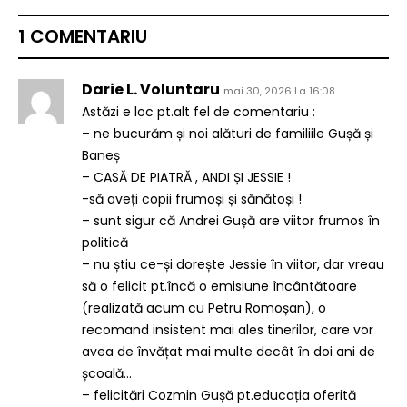
1 COMENTARIU
Darie L. Voluntaru
mai 30, 2026 La 16:08
Astăzi e loc pt.alt fel de comentariu :
– ne bucurăm și noi alături de familiile Gușă și
Baneș
– CASĂ DE PIATRĂ , ANDI ȘI JESSIE !
-să aveți copii frumoși și sănătoși !
– sunt sigur că Andrei Gușă are viitor frumos în
politică
– nu știu ce-și dorește Jessie în viitor, dar vreau
să o felicit pt.încă o emisiune încântătoare
(realizată acum cu Petru Romoșan), o
recomand insistent mai ales tinerilor, care vor
avea de învățat mai multe decât în doi ani de
școală…
– felicitări Cozmin Gușă pt.educația oferită