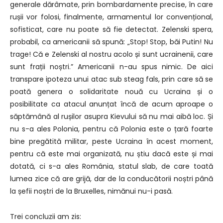
generale dărâmate, prin bombardamente precise, în care
rușii vor folosi, finalmente, armamentul lor convențional,
sofisticat, care nu poate să fie detectat. Zelenski spera,
probabil, ca americanii să spună: „Stop! Stop, băi Putin! Nu
trage! Că e Zelenski al nostru acolo și sunt ucrainenii, care
sunt frații noștri.” Americanii n-au spus nimic. De aici
transpare ipoteza unui atac sub steag fals, prin care să se
poată genera o solidaritate nouă cu Ucraina și o
posibilitate ca atacul anunțat încă de acum aproape o
săptămână al rușilor asupra Kievului să nu mai aibă loc. Și
nu s-a ales Polonia, pentru că Polonia este o țară foarte
bine pregătită militar, peste Ucraina în acest moment,
pentru că este mai organizată, nu știu dacă este și mai
dotată, ci s-a ales România, statul slab, de care toată
lumea zice că are grijă, dar de la conducătorii noștri până
la șefii noștri de la Bruxelles, nimănui nu-i pasă.
Trei concluzii am zis: