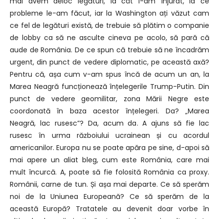
mai avem deloc legături, la cât i-am înjurat, la ce
probleme le-am făcut, iar la Washington ați văzut cam
ce fel de legături există, de trebuie să plătim o companie
de lobby ca să ne asculte cineva pe acolo, să pară că
aude de România. De ce spun că trebuie să ne încadrăm
urgent, din punct de vedere diplomatic, pe această axă?
Pentru că, așa cum v-am spus încă de acum un an, la
Marea Neagră funcționează înțelegerile Trump-Putin. Din
punct de vedere geomilitar, zona Mării Negre este
coordonată în baza acestor înțelegeri. Da? „Marea
Neagră, lac rusesc”? Da, acum da. A ajuns să fie lac
rusesc în urma războiului ucrainean și cu acordul
americanilor. Europa nu se poate apăra pe sine, d-apoi să
mai apere un aliat bleg, cum este România, care mai
mult încurcă. A, poate să fie folosită România ca proxy.
Românii, carne de tun. Și așa mai departe. Ce să sperăm
noi de la Uniunea Europeană? Ce să sperăm de la
această Europă? Tratatele au devenit doar vorbe în