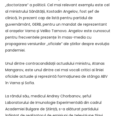
„doctorizare” a politicii. Cel mai relevant exemplu este cel
al ministrului Sănătății, Kostadin Angelov, fost șef de
clinică, în prezent cap de listă pentru partidul de
guvernământ, GERB, pentru un mandat de reprezentant
al orașelor Varna și Veliko Tarnovo. Angelov este cunoscut
pentru frecventele prezențe în mass-media cu
propagarea versiunilor „oficiale” ale știrilor despre evoluția
pandemiei.
Unul dintre contracandidații actualului ministru, Atanas
Mangarov, este unul dintre cei mai vocali critici ai liniei
oficiale actuale și reprezintă formațiunea de stânga ABV
în Varna și Sofia.
La rândul său, medicul Andrey Chorbanov, șeful
Laboratorului de Imunologie Experimentală din cadrul
Academiei Bulgare de Știință, s-a alăturat partidului
înființat de realizatorul de emisiuni de televiziune Slavi