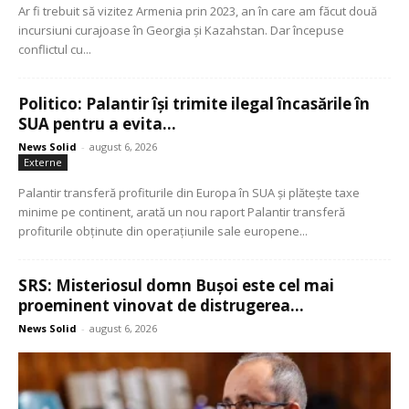
Ar fi trebuit să vizitez Armenia prin 2023, an în care am făcut două
incursiuni curajoase în Georgia și Kazahstan. Dar începuse
conflictul cu...
Politico: Palantir își trimite ilegal încasările în
SUA pentru a evita...
News Solid
-
august 6, 2026
Externe
Palantir transferă profiturile din Europa în SUA și plătește taxe
minime pe continent, arată un nou raport Palantir transferă
profiturile obținute din operațiunile sale europene...
SRS: Misteriosul domn Bușoi este cel mai
proeminent vinovat de distrugerea...
News Solid
-
august 6, 2026