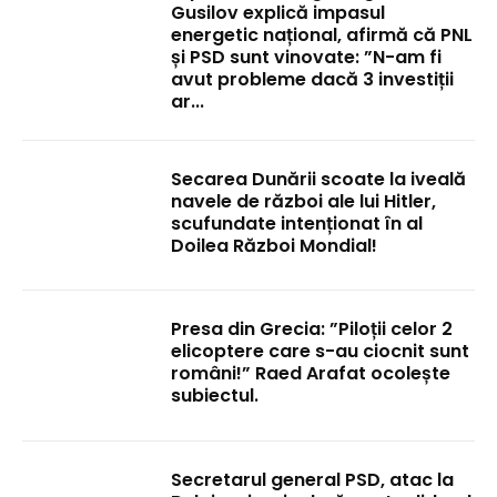
Gusilov explică impasul
energetic național, afirmă că PNL
și PSD sunt vinovate: ”N-am fi
avut probleme dacă 3 investiții
ar...
Secarea Dunării scoate la iveală
navele de război ale lui Hitler,
scufundate intenționat în al
Doilea Război Mondial!
Presa din Grecia: ”Piloții celor 2
elicoptere care s-au ciocnit sunt
români!” Raed Arafat ocolește
subiectul.
Secretarul general PSD, atac la