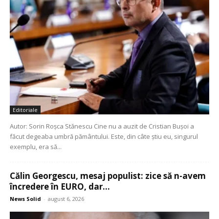
Editoriale
Autor: Sorin Roșca Stănescu Cine nu a auzit de Cristian Bușoi a
făcut degeaba umbră pământului. Este, din câte știu eu, singurul
exemplu, era să...
Călin Georgescu, mesaj populist: zice să n-avem
încredere în EURO, dar...
News Solid
-
august 6, 2026