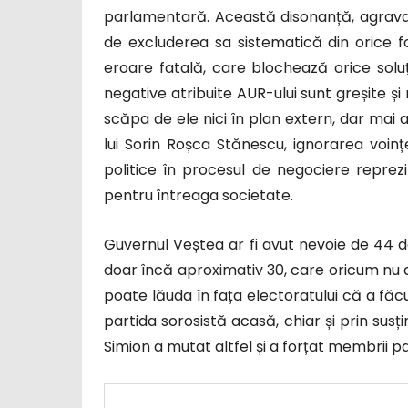
parlamentară. Această disonanță, agrava
de excluderea sa sistematică din orice 
eroare fatală, care blochează orice soluți
negative atribuite AUR-ului sunt greșite ș
scăpa de ele nici în plan extern, dar mai al
lui Sorin Roșca Stănescu, ignorarea voințe
politice în procesul de negociere reprez
pentru întreaga societate.
Guvernul Veștea ar fi avut nevoie de 44 de 
doar încă aproximativ 30, care oricum nu a
poate lăuda în fața electoratului că a făc
partida sorosistă acasă, chiar și prin sus
Simion a mutat altfel și a forțat membrii pa