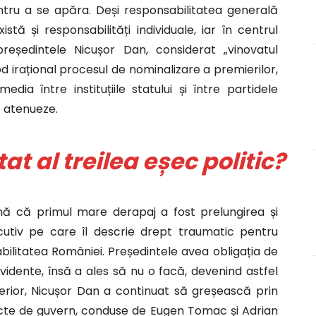
entru a se apăra. Deși responsabilitatea generală
istă și responsabilități individuale, iar în centrul
reședintele Nicușor Dan, considerat „vinovatul
d irațional procesul de nominalizare a premierilor,
dia între instituțiile statului și între partidele
o atenueze.
t al treilea eșec politic?
rmă că primul mare derapaj a fost prelungirea și
ecutiv pe care îl descrie drept traumatic pentru
abilitatea României. Președintele avea obligația de
evidente, însă a ales să nu o facă, devenind astfel
terior, Nicușor Dan a continuat să greșească prin
ecte de guvern, conduse de Eugen Tomac și Adrian