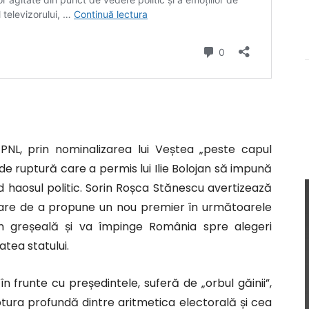
i PNL, prin nominalizarea lui Veștea „peste capul
e ruptură care a permis lui Ilie Bolojan să impună
nd haosul politic. Sorin Roșca Stănescu avertizează
care de a propune un nou premier în următoarele
în greșeală și va împinge România spre alegeri
atea statului.
în frunte cu președintele, suferă de „orbul găinii”,
ptura profundă dintre aritmetica electorală și cea