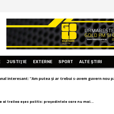
E
JUSTIŢIE
EXTERNE
SPORT
ALTE ŞTIRI
l interesant: “Am putea și ar trebui s-avem guvern nou până
al treilea eșec politic: președintele care nu mai...