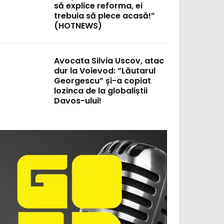
să explice reforma, ei
trebuia să plece acasă!”
(HOTNEWS)
Avocata Silvia Uscov, atac
dur la Voievod: ”Lăutarul
Georgescu” și-a copiat
lozinca de la globaliștii
Davos-ului!