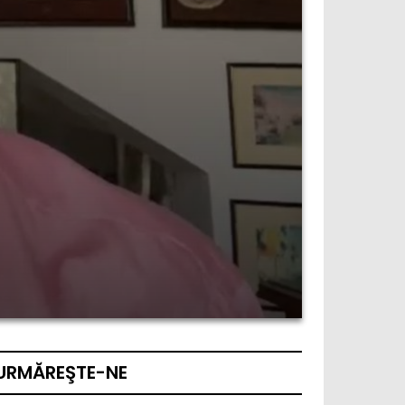
URMĂREŞTE-NE