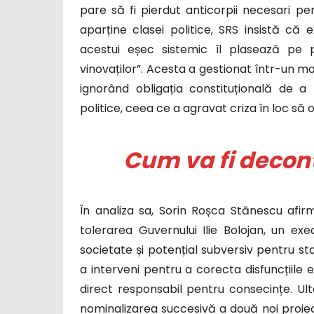
pare să fi pierdut anticorpii necesari p
aparține clasei politice, SRS insistă că ex
acestui eșec sistemic îl plasează pe p
vinovaților”. Acesta a gestionat într-un mo
ignorând obligația constituțională de a me
politice, ceea ce a agravat criza în loc să 
Cum va fi deconta
În analiza sa, Sorin Roșca Stănescu afi
tolerarea Guvernului Ilie Bolojan, un ex
societate și potențial subversiv pentru st
a interveni pentru a corecta disfuncțiile 
direct responsabil pentru consecințe. Ul
nominalizarea succesivă a două noi proi