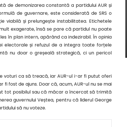
tă de demonizarea constantă a partidului AUR și
formulă de guvernare, este considerată de SRS o
e viabilă și prelungește instabilitatea. Etichetele
i mult exagerate, însă se pare că partidul nu poate
es în plan intern, apărând ca indezirabil. În opinia
i electorale și refuzul de a integra toate forțele
intă nu doar o greșeală strategică, ci un pericol
voturi ca să treacă, iar AUR-ul i-ar fi putut oferi
r fi fost de ajuns. Doar că, acum, AUR-ul nu se mai
ut tot posibilul sau că măcar a încercat să trimită
ținerea guvernului Veștea, pentru că liderul George
rtidului să nu voteze.