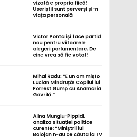
vizată e propria fiică!
Useriștii sunt perverși și-n
viața personală
Victor Ponta își face partid
nou pentru viitoarele
alegeri parlamentare. De
cine vrea să fie votat!
Mihai Radu: “E un om mișto
Lucian Mîndruță! Copilul lui
Forrest Gump cu Anamaria
Gavrilă.”
Alina Mungiu-Pippidi,
analiza situației politice
curente: ”Miniștrii lui
Bolojan n-au ce căuta la TV