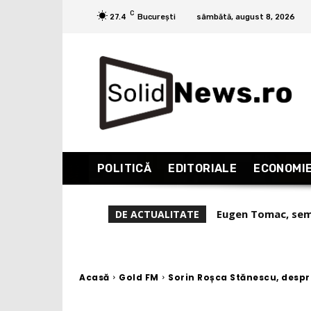
C
27.4
București
sâmbătă, august 8, 2026
POLITICĂ
EDITORIALE
ECONOMI
Eugen Tomac, semna
DE ACTUALITATE
august!”
Acasă
Gold FM
Sorin Roșca Stănescu, despre 