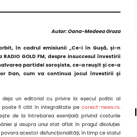
Autor: Oana-Medeea Groza
rbit, în cadrul emisiunii „Ce-i în Gușă, și-n
RADIO GOLD FM, despre insuccesul învestirii
alvarea partidei soroșiste, ce-a reușit și ce-a
or Dan, cum va continua jocul învestirii și
deja un editorial cu privire la eșecul politic al
 poate fi citit în integralitate pe
corect-news.ro
.
ește de la întrebarea esențială privind costurile
ei și asupra unui stat aflat în pragul disoluției.
povara acestor disfuncționalități, în timp ce statul