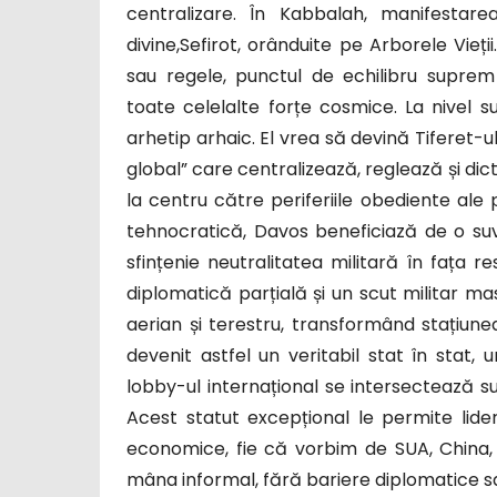
centralizare. În Kabbalah, manifestare
divine,Sefirot, orânduite pe Arborele Vieții
sau regele, punctul de echilibru supre
toate celelalte forțe cosmice. La nivel 
arhetip arhaic. El vrea să devină Tiferet-ul
global” care centralizează, reglează și dicte
la centru către periferiile obediente ale p
tehnocratică, Davos beneficiază de o suve
sfințenie neutralitatea militară în fața re
diplomatică parțială și un scut militar mas
aerian și terestru, transformând stațiu
devenit astfel un veritabil stat în stat, u
lobby-ul internațional se intersectează su
Acest statut excepțional le permite lider
economice, fie că vorbim de SUA, China, Ru
mâna informal, fără bariere diplomatice sau