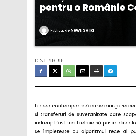
pentru o Românie C
News Solid
Publicat de
DISTRIBUIE:
Lumea contemporană nu se mai guvernează 
și transferuri de suveranitate care scap
îndreaptă istoria, trebuie să privim dincol
se împletește cu algoritmul rece al put