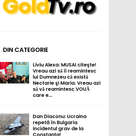
DIN CATEGORIE
Liviu Alexa: MUSAI citeşte!
Vreau azi sǎ îi reamintesc
lui Dumnezeu cǎ existǎ
Nectarie şi Maria. Vreau azi
sǎ vǎ reamintesc VOUǍ
care e...
Dan Diaconu: Ucraina
repetă în Bulgaria
incidentul grav de la
Constanța!