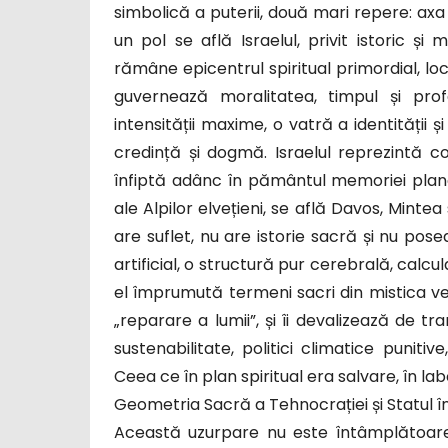
simbolică a puterii, două mari repere: axa s
un pol se află Israelul, privit istoric și
rămâne epicentrul spiritual primordial, l
guvernează moralitatea, timpul și profe
intensității maxime, o vatră a identității ș
credință și dogmă. Israelul reprezintă 
înfiptă adânc în pământul memoriei planet
ale Alpilor elvețieni, se află Davos, Mint
are suflet, nu are istorie sacră și nu pos
artificial, o structură pur cerebrală, calcu
el împrumută termeni sacri din mistica 
„reparare a lumii”, și îi devalizează de t
sustenabilitate, politici climatice punitiv
Ceea ce în plan spiritual era salvare, în l
Geometria Sacră a Tehnocrației și Statul î
Această uzurpare nu este întâmplătoare