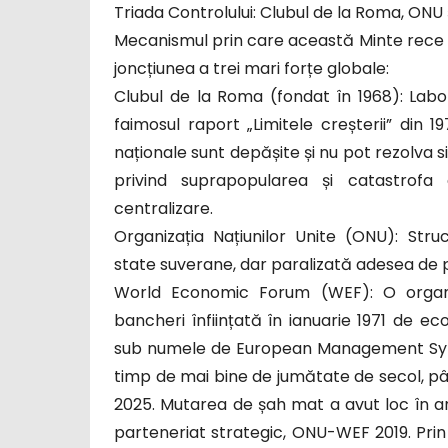
Triada Controlului: Clubul de la Roma, ONU 
Mecanismul prin care această Minte rece își
joncțiunea a trei mari forțe globale:
Clubul de la Roma (fondat în 1968): Labo
faimosul raport „Limitele creșterii” din 
naționale sunt depășite și nu pot rezolva 
privind suprapopularea și catastrofa 
centralizare.
Organizația Națiunilor Unite (ONU): Stru
state suverane, dar paralizată adesea de pr
World Economic Forum (WEF): O organiz
bancheri înființată în ianuarie 1971 de ec
sub numele de European Management Symp
timp de mai bine de jumătate de secol, pân
2025. Mutarea de șah mat a avut loc în 
parteneriat strategic, ONU-WEF 2019. Prin