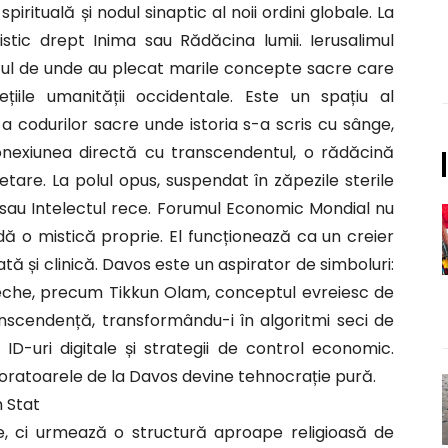
pirituală și nodul sinaptic al noii ordini globale. La
 mistic drept Inima sau Rădăcina lumii. Ierusalimul
ocul de unde au plecat marile concepte sacre care
țiile umanității occidentale. Este un spațiu al
i a codurilor sacre unde istoria s-a scris cu sânge,
conexiunea directă cu transcendentul, o rădăcină
are. La polul opus, suspendat în zăpezile sterile
ea sau Intelectul rece. Forumul Economic Mondial nu
edă o mistică proprie. El funcționează ca un creier
lată și clinică. Davos este un aspirator de simboluri:
veche, precum Tikkun Olam, conceptul evreiesc de
ranscendență, transformându-i în algoritmi seci de
e, ID-uri digitale și strategii de control economic.
aboratoarele de la Davos devine tehnocrație pură.
n Stat
, ci urmează o structură aproape religioasă de