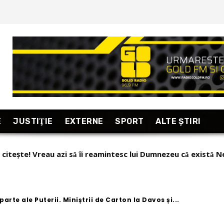
E
JUSTIŢIE
EXTERNE
SPORT
ALTE ŞTIRI
a îmbogățit cu bani primiți din Rusia pentru exportul de a
parte ale Puterii. Miniștrii de Carton la Davos și...