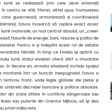
a lumii se realizează prin cele zece emanații
. În centru se află Tiferet, altfel spus, frumusețea
m care guvernează, armonizează și coordonează
subliminal, Davos încearcă să replice exact acest
 lumii materiale, un nod central absolut, un „creier
ază fluxurile de energie, bani, resurse și politici de
lanetei. Pentru a-și îndeplini acest rol de zeitate
ranitate hibridă. În timp ce Elveția își apără cu
stului lumii, statul elvețian oferă WEF o imunitate
iv. În fiecare an, armata elvețiană închide spațiul
nea montană într-un buncăr inexpugnabil. Davos a
n teritoriu franc, unde legile globale ale pieței și
b umbrela discreției bancare și politice absolute.
ilor din state aflate în conflicte sângeroase sau
sia sau puterile din Orientul Mijlociu, să își dea
 priviri indiscrete.