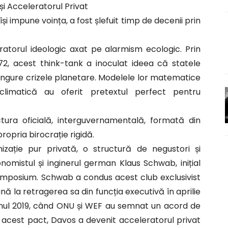
și Acceleratorul Privat
 impune voința, a fost șlefuit timp de decenii prin
ratorul ideologic axat pe alarmism ecologic. Prin
1972, acest think-tank a inoculat ideea că statele
singure crizele planetare. Modelele lor matematice
climatică au oferit pretextul perfect pentru
ctura oficială, interguvernamentală, formată din
opria birocrație rigidă.
ație pur privată, o structură de negustori și
onomistul și inginerul german Klaus Schwab, inițial
osium. Schwab a condus acest club exclusivist
ă la retragerea sa din funcția executivă în aprilie
anul 2019, când ONU și WEF au semnat un acord de
 acest pact, Davos a devenit acceleratorul privat