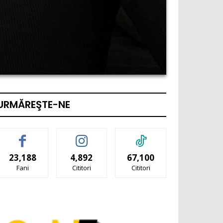
URMĂREŞTE-NE
23,188
4,892
67,100
Fani
Cititori
Cititori