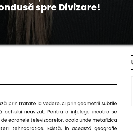
ondusă spre Divizare!
prin tratate la vedere, ci prin geometrii subtile
ă ochiului neavizat. Pentru a înțelege încotro se
o de ecranele televizoarelor, acolo unde metafizica
erii tehnocratice. Există, în această geografie