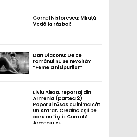
Cornel Nistorescu: Miruță
Vodă la război!
Dan Diaconu: De ce
românul nu se revoltă?
”Femeia nisipurilor”
Liviu Alexa, reportaj din
Armenia (partea 2):
Poporul nǎsos cu inima cât
un Ararat. Credincioşii pe
care nu îi ştii. Cum stǎ
Armenia cu...