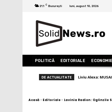
C
21.1
București
luni, august 10, 2026
POLITICĂ
EDITORIALE
ECONOMI
Coreea de Nord s-
DE ACTUALITATE
Acasă
Editoriale
Lavinia Radion: Oglinzile S