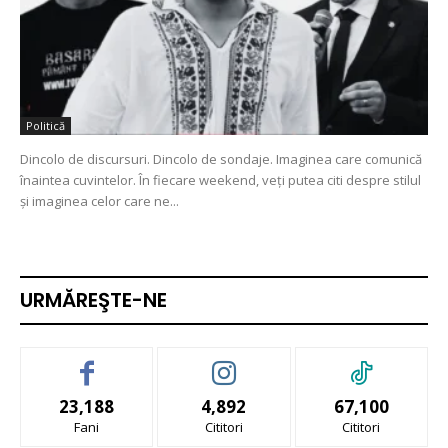
Politică
Dincolo de discursuri. Dincolo de sondaje. Imaginea care comunică
înaintea cuvintelor. În fiecare weekend, veți putea citi despre stilul
și imaginea celor care ne...
URMĂREŞTE-NE
23,188
4,892
67,100
Fani
Cititori
Cititori