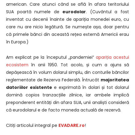
american. Care atunci când se află în afara teritoriului
SUA poartă numele de
eurodolar
. (Cuvântul a fost
inventat cu decenii înainte de apariția monedei euro, cu
care nu are nicio legătură. Se numește așa, doar pentru
că primele bănci din această rețea externă Americii erau
în Europa.)
Am explicat pe la începutul „pandemiei”
apariția acestui
ecosistem
în anii 1950. Tot acolo, și cum a ajuns să
depășească în volum dolarul simplu, din conturile băncilor
reglementate de Rezerva Federală. Întrucât
majoritatea
datoriilor existente
e exprimată în dolari și tot dolarul
domină copios tranzacțiile zilnice, iar ambele implică
preponderent entități din afara SUA, unii analiști consideră
că eurodolarul e de facto moneda actuală de rezervă.
Citiți articolul integral pe
EVADARE.ro
!