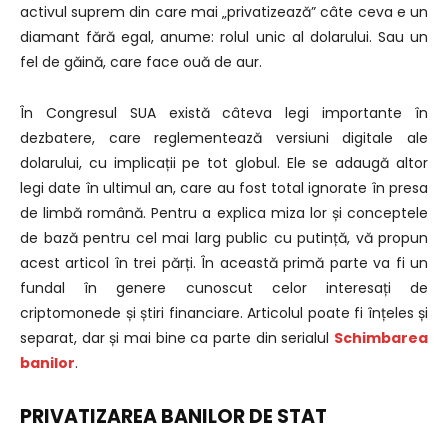
activul suprem din care mai „privatizează” câte ceva e un
diamant fără egal, anume: rolul unic al dolarului. Sau un
fel de găină, care face ouă de aur.
În Congresul SUA există câteva legi importante în
dezbatere, care reglementează versiuni digitale ale
dolarului, cu implicații pe tot globul. Ele se adaugă altor
legi date în ultimul an, care au fost total ignorate în presa
de limbă română. Pentru a explica miza lor și conceptele
de bază pentru cel mai larg public cu putință, vă propun
acest articol în trei părți. În această primă parte va fi un
fundal în genere cunoscut celor interesați de
criptomonede și știri financiare. Articolul poate fi înțeles și
separat, dar și mai bine ca parte din serialul
Schimbarea
banilor
.
PRIVATIZAREA BANILOR DE STAT