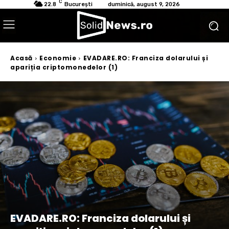
C
22.8
București
duminică, august 9, 2026
Acasă
Economie
EVADARE.RO: Franciza dolarului și
apariția criptomonedelor (1)
EVADARE.RO: Franciza dolarului și