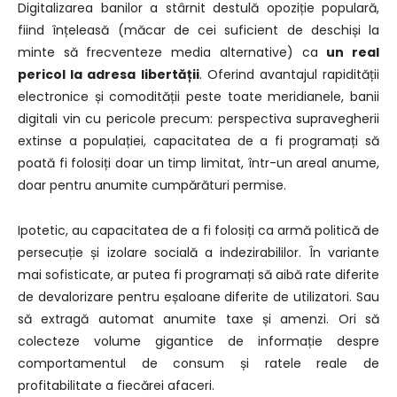
Digitalizarea banilor a stârnit destulă opoziție populară,
fiind înțeleasă (măcar de cei suficient de deschiși la
minte să frecventeze media alternative) ca
un real
pericol la adresa libertății
. Oferind avantajul rapidității
electronice și comodității peste toate meridianele, banii
digitali vin cu pericole precum: perspectiva supravegherii
extinse a populației, capacitatea de a fi programați să
poată fi folosiți doar un timp limitat, într-un areal anume,
doar pentru anumite cumpărături permise.
Ipotetic, au capacitatea de a fi folosiți ca armă politică de
persecuție și izolare socială a indezirabililor. În variante
mai sofisticate, ar putea fi programați să aibă rate diferite
de devalorizare pentru eșaloane diferite de utilizatori. Sau
să extragă automat anumite taxe și amenzi. Ori să
colecteze volume gigantice de informație despre
comportamentul de consum și ratele reale de
profitabilitate a fiecărei afaceri.