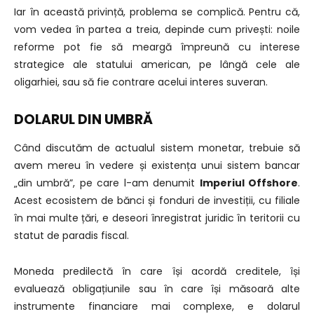
Iar în această privință, problema se complică. Pentru că,
vom vedea în partea a treia, depinde cum privești: noile
reforme pot fie să meargă împreună cu interese
strategice ale statului american, pe lângă cele ale
oligarhiei, sau să fie contrare acelui interes suveran.
DOLARUL DIN UMBRĂ
Când discutăm de actualul sistem monetar, trebuie să
avem mereu în vedere și existența unui sistem bancar
„din umbră”, pe care l-am denumit
Imperiul Offshore
.
Acest ecosistem de bănci și fonduri de investiții, cu filiale
în mai multe țări, e deseori înregistrat juridic în teritorii cu
statut de paradis fiscal.
Moneda predilectă în care își acordă creditele, își
evaluează obligațiunile sau în care își măsoară alte
instrumente financiare mai complexe, e dolarul