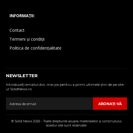
INFORMAȚII:
Contact
Termeni și condiții
Politica de confidențialitate
NEWSLETTER
Introduceţi emailul dvs. mai jos pentru a primi ultimele ştiri de pe site-
ul SolidNews.ro
ABONAŢI-VĂ
© Solid News 2026 - Toate drepturile asupra materialelor şi conţinutului
acestui site sunt rezervate.