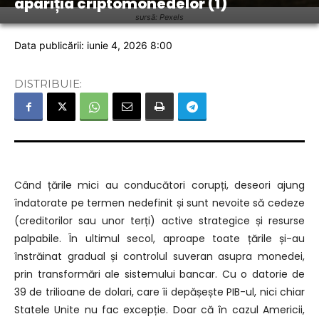
apariția criptomonedelor (1)
sursă: Pexels
Data publicării: iunie 4, 2026 8:00
DISTRIBUIE:
Când țările mici au conducători corupți, deseori ajung
îndatorate pe termen nedefinit și sunt nevoite să cedeze
(creditorilor sau unor terți) active strategice și resurse
palpabile. În ultimul secol, aproape toate țările și-au
înstrăinat gradual și controlul suveran asupra monedei,
prin transformări ale sistemului bancar. Cu o datorie de
39 de trilioane de dolari, care îi depășește PIB-ul, nici chiar
Statele Unite nu fac excepție. Doar că în cazul Americii,