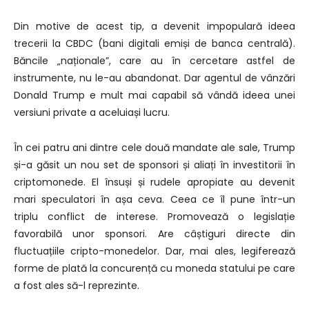
Din motive de acest tip, a devenit impopulară ideea
trecerii la CBDC (bani digitali emiși de banca centrală).
Băncile „naționale”, care au în cercetare astfel de
instrumente, nu le-au abandonat. Dar agentul de vânzări
Donald Trump e mult mai capabil să vândă ideea unei
versiuni private a aceluiași lucru.
În cei patru ani dintre cele două mandate ale sale, Trump
și-a găsit un nou set de sponsori și aliați în investitorii în
criptomonede. El însuși și rudele apropiate au devenit
mari speculatori în așa ceva. Ceea ce îl pune într-un
triplu conflict de interese. Promovează o legislație
favorabilă unor sponsori. Are câștiguri directe din
fluctuațiile cripto-monedelor. Dar, mai ales, legiferează
forme de plată la concurență cu moneda statului pe care
a fost ales să-l reprezinte.