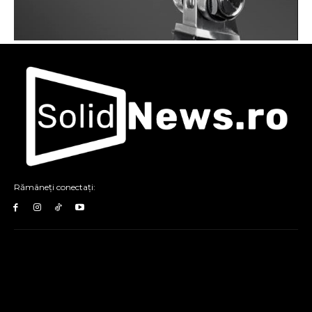
Rămâneți conectați: