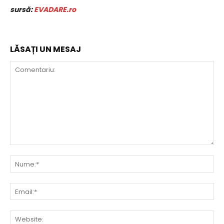
sursă:
EVADARE.ro
LĂSAȚI UN MESAJ
Comentariu:
Nu
Ema
Web